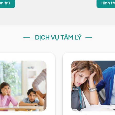
n trú
Hình t
— DỊCH VỤ TÂM LÝ —