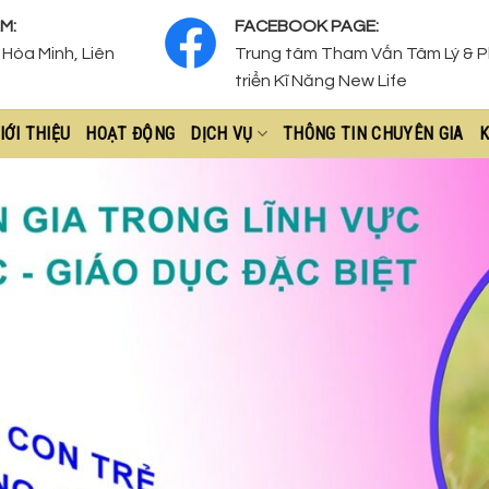
M:
FACEBOOK PAGE:
Hòa Minh, Liên
Trung tâm Tham Vấn Tâm Lý & 
triển Kĩ Năng New Life
IỚI THIỆU
HOẠT ĐỘNG
DỊCH VỤ
THÔNG TIN CHUYÊN GIA
K