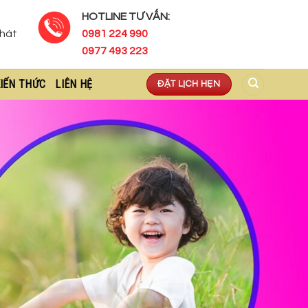
HOTLINE TƯ VẤN:
Phát
0981 224 990
0977 493 223
IẾN THỨC
LIÊN HỆ
ĐẶT LỊCH HẸN