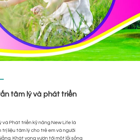
—
n tâm lý và phát triển
và Phát triển kỹ năng New Life là
rị liệu tâm lý cho trẻ em và người
Nẵng. Khát vọng vươn tới một lối sống