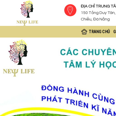
Skip
ĐỊA CHỈ TRUNG TÂ
to
150 Tống Duy Tân, 
content
Chiểu, Đà Nẵng
TRANG CHỦ
G