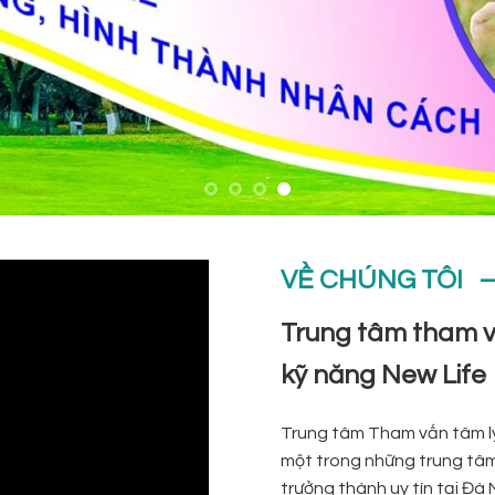
VỀ CHÚNG TÔI 
Trung tâm tham vấ
kỹ năng New Life
Trung tâm Tham vấn tâm lý 
một trong những trung tâm t
trưởng thành uy tín tại Đà 