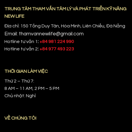
TRUNG TÂM THAM VẤN TÂM LÝ VÀ PHÁT TRIỂN KỸ NĂNG
NEW LIFE
Địa chỉ: 150 Tống Duy Tân, Hòa Minh, Liên Chiểu, Đà Nẵng
Email: thamvannewlife@gmail.com
Hotline tư vấn 1
:
+84 981 224 990
Hotline tư vấn 2
:
+84 977 493 223
THỜI GIAN LÀM VIỆC
Thứ 2 – Thứ 7:
8 AM – 11 AM, 2 PM – 5 PM
Chủ nhật: Nghỉ
VỀ CHÚNG TÔI