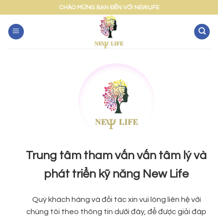
Skip
CHÀO MỪNG BẠN ĐẾN VỚI NEWLIFE
to
content
Trung tâm tham vấn vấn tâm lý và
phát triển kỹ năng New Life
Quý khách hàng và đối tác xin vui lòng liên hệ với
chúng tôi theo thông tin dưới đây, để được giải đáp