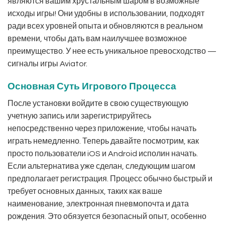
являются вашим хрустальным шаром в возможные
исходы игры! Они удобны в использовании, подходят
ради всех уровней опыта и обновляются в реальном
времени, чтобы дать вам наилучшее возможное
преимущество. У нее есть уникальное превосходство —
сигналы игры Aviator.
Основная Суть Игрового Процесса
После установки войдите в свою существующую
учетную запись или зарегистрируйтесь
непосредственно через приложение, чтобы начать
играть немедленно. Теперь давайте посмотрим, как
просто пользователи iOS и Android исполин начать.
Если альтернатива уже сделан, следующим шагом
предполагает регистрация. Процесс обычно быстрый и
требует основных данных, таких как ваше
наименование, электронная пневмопочта и дата
рождения. Это обязуется безопасный опыт, особенно