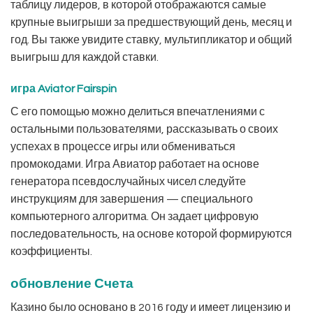
таблицу лидеров, в которой отображаются самые
крупные выигрыши за предшествующий день, месяц и
год. Вы также увидите ставку, мультипликатор и общий
выигрыш для каждой ставки.
игра Aviator Fairspin
С его помощью можно делиться впечатлениями с
остальными пользователями, рассказывать о своих
успехах в процессе игры или обмениваться
промокодами. Игра Авиатор работает на основе
генератора псевдослучайных чисел следуйте
инструкциям для завершения — специального
компьютерного алгоритма. Он задает цифровую
последовательность, на основе которой формируются
коэффициенты.
обновление Счета
Казино было основано в 2016 году и имеет лицензию и