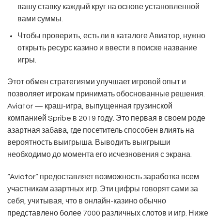
вашу ставку каждый круг на основе установленной
вами суммы.
Чтобы проверить, есть ли в каталоге Авиатор, нужно
открыть ресурс казино и ввести в поиске название
игры.
Этот обмен стратегиями улучшает игровой опыт и
позволяет игрокам принимать обоснованные решения.
Aviator — краш-игра, выпущенная грузинской
компанией Spribe в 2019 году. Это первая в своем роде
азартная забава, где посетитель способен влиять на
вероятность выигрыша. Выводить выигрыши
необходимо до момента его исчезновения с экрана.
“Aviator” предоставляет возможность заработка всем
участникам азартных игр. Эти цифры говорят сами за
себя, учитывая, что в онлайн-казино обычно
представлено более 7000 различных слотов и игр. Ниже