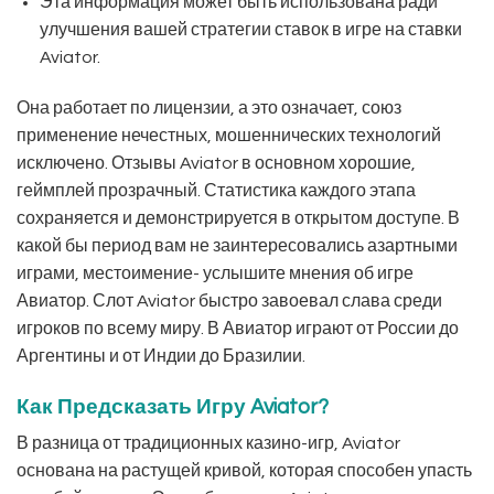
Эта информация может быть использована ради
улучшения вашей стратегии ставок в игре на ставки
Aviator.
Она работает по лицензии, а это означает, союз
применение нечестных, мошеннических технологий
исключено. Отзывы Aviator в основном хорошие,
геймплей прозрачный. Статистика каждого этапа
сохраняется и демонстрируется в открытом доступе. В
какой бы период вам не заинтересовались азартными
играми, местоимение- услышите мнения об игре
Авиатор. Слот Aviator быстро завоевал слава среди
игроков по всему миру. В Авиатор играют от России до
Аргентины и от Индии до Бразилии.
Как Предсказать Игру Aviator?
В разница от традиционных казино-игр, Aviator
основана на растущей кривой, которая способен упасть