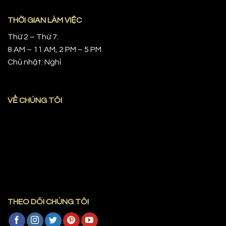
THỜI GIAN LÀM VIỆC
Thứ 2 – Thứ 7:
8 AM – 11 AM, 2 PM – 5 PM
Chủ nhật: Nghỉ
VỀ CHÚNG TÔI
THEO DÕI CHÚNG TÔI