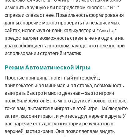
появляются часто (в 10% игр). Размер ставки можно
изменить вручную или посредством кнопок “+” и “-”
справа и слева от нее. Правильность формирования
данных наречие можно проверить на независимых
сайтах, используя онлайн калькуляторы. “Aviator”
предоставляет возможность ставить не на один, а на
два коэффициента в каждом раунде, что полезно при
использовании стратегий и тактик.
Режим Автоматической Игры
Простые принципы, понятный интерфейс,
привлекательная минимальная ставка, возможность
выиграть быстро и много дензнак – за это игроки
полюбили Aviator. Есть много других игроков, которые,
тоже вам, пытаются выиграть в этой игре. Наблюдайте
за тем, как они играют, и учитесь друг наречие друга. У
вас наречие есть доступ к истории результатов в
верхней части экрана. Она позволяет вам видеть