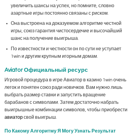
увеличить шансы на успех, но помните, словно
азартные игры постоянно связаны с риском.
Она выстроена на доказуемом алгоритме честной
игры, союз гарантия чистосердечие и высочайший
шанс на получение выигрыша.
По известности и честности он по сути не уступает
1win и другим крупным игорным домам.
Aviator Официальный ресурс
Игровой процедура в игре Авиатор в казино 1win очень
легок и понятен союз ради новичков. Вам нужно лишь
выбрать размер ставки и запустить вращение
барабанов с символами. Затем достаточно набрать
выигрышные комбинации символов, чтобы приобрести
авиатор
свой выигрыш.
По Какому Алгоритму Я Могу Узнать Результат