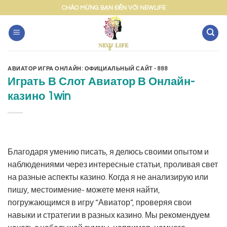
Skip
CHÀO MỪNG BẠN ĐẾN VỚI NEWLIFE
to
content
АВИАТОР ИГРА ОНЛАЙН: ОФИЦИАЛЬНЫЙ САЙТ - 888
Играть В Слот Авиатор В Онлайн-
казино 1win͏
Благодаря умению писать, я делюсь своими опытом и
наблюдениями через интересные статьи, проливая свет
на разные аспекты казино. Когда я не анализирую или
пишу, местоимение- можете меня найти,
погружающимся в игру “Авиатор”, проверяя свои
навыки и стратегии в разных казино. Мы рекомендуем͏