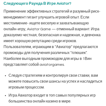
Следующего Раунда В Игре Aviator?
Применение эффективных стратегий и разумный риск-
менеджмент гигант улучшить игровой опыт. Если
местоимение- ищете веселую и захватывающую
онлайн-игру, Aviator Game — отменный вариант. Игра
доказуемо честная, безопасная и надежная, и девчонка
имеет хорошую репутацию среди игроков.
Пользователям, играющим в “Авиатор” предлагаются
промокоды для получения различных “плюшек”.
Наиболее выгодным промокодом для игры в 1Вин
представляет собой aviatorgames.
Следуя стратегиям и контролируя свои ставки, вам
можете повысить свои шансы на успех и насладиться
игровым процессом.
Игра Авиатор входит в топ самых популярных игр
большинства онлайн казино в мире.