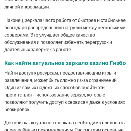
личной информации.
Наконец, зеркала часто работают быстрее и стабильнее
благодаря распределению нагрузки между несколькими
серверами. Это улучшает общее качество
обслуживания и позволяет избежать перегрузок и
длительных задержек в работе.
Как найти актуальное зеркало казино Гизбо
Найти доступ к ресурсам, предоставляющим игры и
развлечения, может быть сложно из-за ограничений.
Один из самых надежных способов обойти эти
препятствия – использование зеркал, которые
позволяют получить доступ к сервисам даже в условиях
блокировок.
Для поиска актуального зеркала необходимо следовать
определённым рекомендациям. Рассмотрим основные