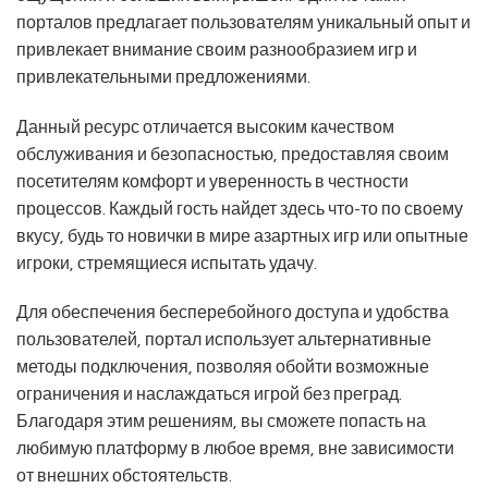
порталов предлагает пользователям уникальный опыт и
привлекает внимание своим разнообразием игр и
привлекательными предложениями.
Данный ресурс отличается высоким качеством
обслуживания и безопасностью, предоставляя своим
посетителям комфорт и уверенность в честности
процессов. Каждый гость найдет здесь что-то по своему
вкусу, будь то новички в мире азартных игр или опытные
игроки, стремящиеся испытать удачу.
Для обеспечения бесперебойного доступа и удобства
пользователей, портал использует альтернативные
методы подключения, позволяя обойти возможные
ограничения и наслаждаться игрой без преград.
Благодаря этим решениям, вы сможете попасть на
любимую платформу в любое время, вне зависимости
от внешних обстоятельств.