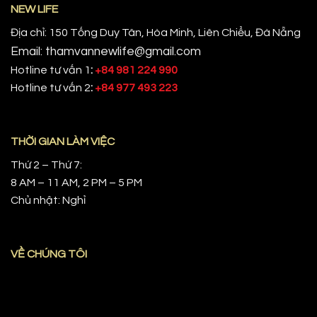
NEW LIFE
Địa chỉ: 150 Tống Duy Tân, Hòa Minh, Liên Chiểu, Đà Nẵng
Email: thamvannewlife@gmail.com
Hotline tư vấn 1
:
+84 981 224 990
Hotline tư vấn 2
:
+84 977 493 223
THỜI GIAN LÀM VIỆC
Thứ 2 – Thứ 7:
8 AM – 11 AM, 2 PM – 5 PM
Chủ nhật: Nghỉ
VỀ CHÚNG TÔI