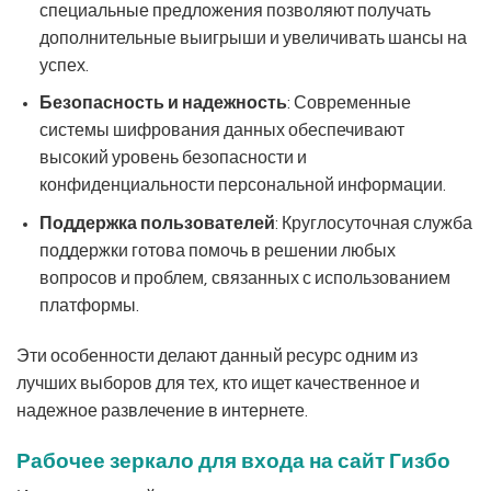
специальные предложения позволяют получать
дополнительные выигрыши и увеличивать шансы на
успех.
Безопасность и надежность
: Современные
системы шифрования данных обеспечивают
высокий уровень безопасности и
конфиденциальности персональной информации.
Поддержка пользователей
: Круглосуточная служба
поддержки готова помочь в решении любых
вопросов и проблем, связанных с использованием
платформы.
Эти особенности делают данный ресурс одним из
лучших выборов для тех, кто ищет качественное и
надежное развлечение в интернете.
Рабочее зеркало для входа на сайт Гизбо