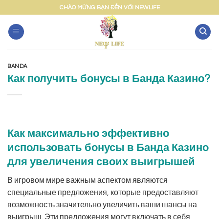
Skip
CHÀO MỪNG BẠN ĐẾN VỚI NEWLIFE
to
content
BANDA
Как получить бонусы в Банда Казино?
Как максимально эффективно
использовать бонусы в Банда Казино
для увеличения своих выигрышей
В игровом мире важным аспектом являются
специальные предложения, которые предоставляют
возможность значительно увеличить ваши шансы на
выигрыш. Эти предложения могут включать в себя