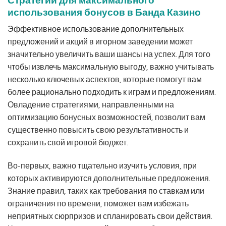
Стратегии для максимального
использования бонусов в Банда Казино
Эффективное использование дополнительных
предложений и акций в игорном заведении может
значительно увеличить ваши шансы на успех. Для того
чтобы извлечь максимальную выгоду, важно учитывать
несколько ключевых аспектов, которые помогут вам
более рационально подходить к играм и предложениям.
Овладение стратегиями, направленными на
оптимизацию бонусных возможностей, позволит вам
существенно повысить свою результативность и
сохранить свой игровой бюджет.
Во-первых, важно тщательно изучить условия, при
которых активируются дополнительные предложения.
Знание правил, таких как требования по ставкам или
ограничения по времени, поможет вам избежать
неприятных сюрпризов и спланировать свои действия.