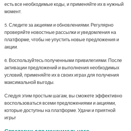
есть все необходимые коды, и применяйте их в нужный
момент.
5. Следите за акциями и обновлениями. Регулярно
проверяйте новостные рассылки и уведомления на
платформе, чтобы не упустить новые предложения и
акции.
6. Воспользуйтесь полученными привилегиями. После
активации предложений и выполнения необходимых
условий, применяйте их в своих играх для получения
максимальной выгоды.
Следуя этим простым шагам, вы сможете эффективно
воспользоваться всеми предложениями и акциями,
которые доступны на платформе. Удачи и приятной
игры!