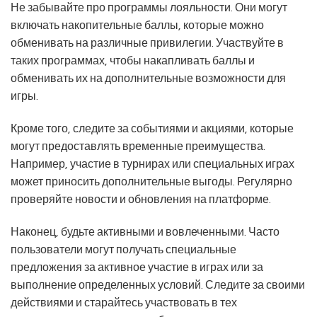
Не забывайте про программы лояльности. Они могут
включать накопительные баллы, которые можно
обменивать на различные привилегии. Участвуйте в
таких программах, чтобы накапливать баллы и
обменивать их на дополнительные возможности для
игры.
Кроме того, следите за событиями и акциями, которые
могут предоставлять временные преимущества.
Например, участие в турнирах или специальных играх
может приносить дополнительные выгоды. Регулярно
проверяйте новости и обновления на платформе.
Наконец, будьте активными и вовлеченными. Часто
пользователи могут получать специальные
предложения за активное участие в играх или за
выполнение определенных условий. Следите за своими
действиями и старайтесь участвовать в тех