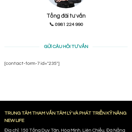
Tổng đài tư vấn
📞 0981 224 990
GỬI CÂU HỎI TƯ VẤN
[contact-form-7 id="235"]
TRUNG TÂM THAM VẤN TÂM LÝ VÀ PHÁT TRIỂN KỸ NĂNG
NEW LIFE
Địa chỉ: 150 Tống Duy Tân, Hòa Minh, Liên Chiểu, Đà Nẵng