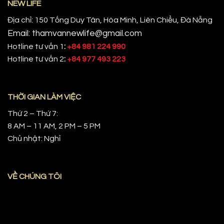
NEW LIFE
Địa chỉ: 150 Tống Duy Tân, Hòa Minh, Liên Chiểu, Đà Nẵng
Email: thamvannewlife@gmail.com
Hotline tư vấn 1
:
+84 981 224 990
Hotline tư vấn 2
:
+84 977 493 223
THỜI GIAN LÀM VIỆC
Thứ 2 – Thứ 7:
8 AM – 11 AM, 2 PM – 5 PM
Chủ nhật: Nghỉ
VỀ CHÚNG TÔI