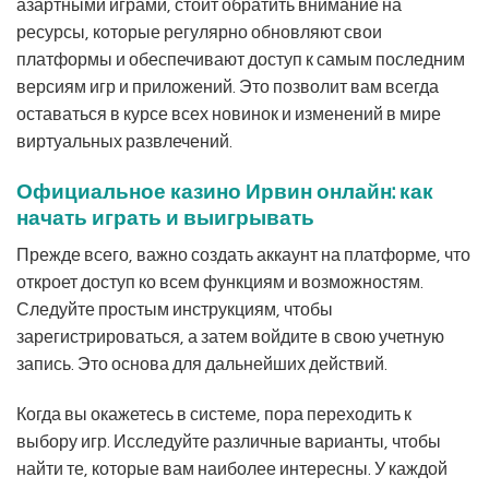
азартными играми, стоит обратить внимание на
ресурсы, которые регулярно обновляют свои
платформы и обеспечивают доступ к самым последним
версиям игр и приложений. Это позволит вам всегда
оставаться в курсе всех новинок и изменений в мире
виртуальных развлечений.
Официальное казино Ирвин онлайн: как
начать играть и выигрывать
Прежде всего, важно создать аккаунт на платформе, что
откроет доступ ко всем функциям и возможностям.
Следуйте простым инструкциям, чтобы
зарегистрироваться, а затем войдите в свою учетную
запись. Это основа для дальнейших действий.
Когда вы окажетесь в системе, пора переходить к
выбору игр. Исследуйте различные варианты, чтобы
найти те, которые вам наиболее интересны. У каждой