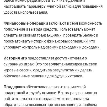
Здесь можно редактировать личные данные и
настраивать параметры учетной записи для повышения
удобства использования.
Финансовые операции
включают в себя возможность
пополнения и вывода средств. Пользователь может
следить за своими транзакциями, проверять баланс и
просматривать историю финансовых операций, что
упрощает контроль над своими расходами и доходами.
История игр
предоставляет доступ к отчетам о
сыгранных играх. Это позволяет анализировать свои
игровые сессии, следить за результатами и делать
обоснованные решения для будущих ставок.
Поддержка
обеспечивает связь с технической
поддержкой и службу помощи. В этом разделе можно
найти ответы на часто задаваемые вопросы или
обратиться за помощью при возникновении проблем.