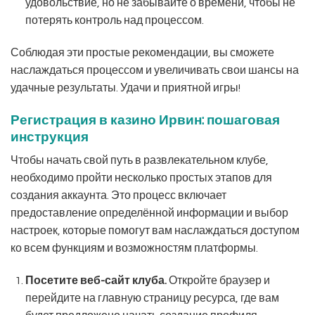
удовольствие, но не забывайте о времени, чтобы не
потерять контроль над процессом.
Соблюдая эти простые рекомендации, вы сможете
наслаждаться процессом и увеличивать свои шансы на
удачные результаты. Удачи и приятной игры!
Регистрация в казино Ирвин: пошаговая
инструкция
Чтобы начать свой путь в развлекательном клубе,
необходимо пройти несколько простых этапов для
создания аккаунта. Это процесс включает
предоставление определённой информации и выбор
настроек, которые помогут вам наслаждаться доступом
ко всем функциям и возможностям платформы.
Посетите веб-сайт клуба.
Откройте браузер и
перейдите на главную страницу ресурса, где вам