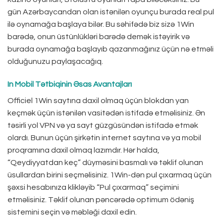
gün Azərbaycandan olan istənilən oyunçu burada real pul
ilə oynamağa başlaya bilər. Bu səhifədə biz sizə 1Win
barədə, onun üstünlükləri barədə demək istəyirik və
burada oynamağa başlayıb qazanmağınız üçün nə etməli
olduğunuzu paylaşacağıq.
In Mobil Tətbiqinin Əsas Avantajları
Officiel 1Win saytına daxil olmaq üçün blokdan yan
keçmək üçün istənilən vasitədən istifadə etməlisiniz. Ən
təsirli yol VPN və ya sayt güzgüsündən istifadə etmək
olardı. Bunun üçün şirkətin internet saytına və ya mobil
proqramına daxil olmaq lazımdır. Hər halda,
“Qeydiyyatdan keç” düyməsini basmalı və təklif olunan
üsullardan birini seçməlisiniz. 1Win-dən pul çıxarmaq üçün
şəxsi hesabınıza klikləyib “Pul çıxarmaq” seçimini
etməlisiniz. Təklif olunan pəncərədə optimum ödəniş
sistemini seçin və məbləği daxil edin.