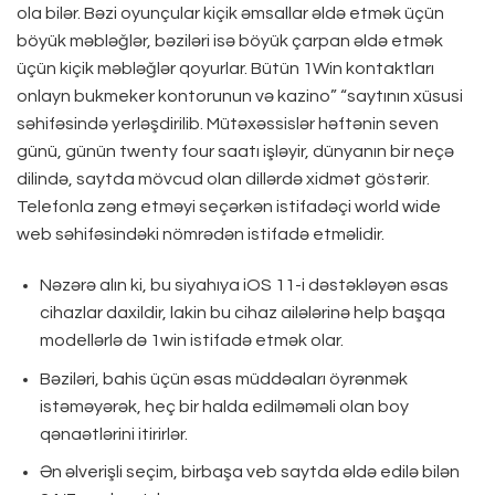
ola bilər. Bəzi oyunçular kiçik əmsallar əldə etmək üçün
böyük məbləğlər, bəziləri isə böyük çarpan əldə etmək
üçün kiçik məbləğlər qoyurlar. Bütün 1Win kontaktları
onlayn bukmeker kontorunun və kazino” “saytının xüsusi
səhifəsində yerləşdirilib. Mütəxəssislər həftənin seven
günü, günün twenty four saatı işləyir, dünyanın bir neçə
dilində, saytda mövcud olan dillərdə xidmət göstərir.
Telefonla zəng etməyi seçərkən istifadəçi world wide
web səhifəsindəki nömrədən istifadə etməlidir.
Nəzərə alın ki, bu siyahıya iOS 11-i dəstəkləyən əsas
cihazlar daxildir, lakin bu cihaz ailələrinə help başqa
modellərlə də 1win istifadə etmək olar.
Bəziləri, bahis üçün əsas müddəaları öyrənmək
istəməyərək, heç bir halda edilməməli olan boy
qənaətlərini itirirlər.
Ən əlverişli seçim, birbaşa veb saytda əldə edilə bilən