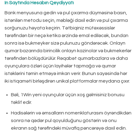
In Saytında Hesabın Qeydiyyatı
Bank menyusuna gedin və pul çıxarma düyməsinə basın,
istənilən metodu seçin, məbləği daxil edin və pul çıxarma
sorğunuzu həyata keçirin. Tətbiqiniz mütəxəssislər
tərəfindən bir neçə ketika ərzində emal ediləcək, bundan
sonra isə bukmeyker sizə pulunuzu göndərəcək. Onlayn
qumar bazarında birincilik onlayn kazinolar və bukmekerlər
tərəfindən bölüşdürülür. Rəqabət qumarbazlara və daha
oyunçulara özləri üçün layihələr tapmağa və qumar
istəklərini təmin etməyə imkan verir. Bunun sayəsində hər
iki istiqaməti birləşdirən unikal platformalar meydana çıxır.
Bəli, 1Win yeni oyunçular üçün xoş gəlmisiniz bonusu
təklif edir.
Hadisələrin və əmsalların nomenklaturasını öyrəndikdən
sonra nə qədər pul qoyulduğunu göstərin və onu
ekranın sağ tərəfindəki müvafiq pəncərəyə daxil edin.