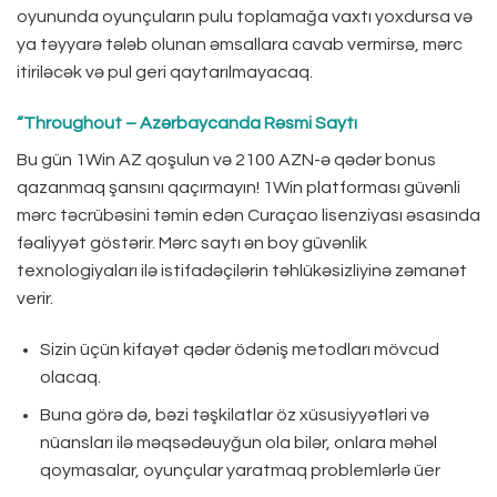
oyununda oyunçuların pulu toplamağa vaxtı yoxdursa və
ya təyyarə tələb olunan əmsallara cavab vermirsə, mərc
itiriləcək və pul geri qaytarılmayacaq.
“Throughout – Azərbaycanda Rəsmi Saytı
Bu gün 1Win AZ qoşulun və 2100 AZN-ə qədər bonus
qazanmaq şansını qaçırmayın! 1Win platforması güvənli
mərc təcrübəsini təmin edən Curaçao lisenziyası əsasında
fəaliyyət göstərir. Mərc saytı ən boy güvənlik
texnologiyaları ilə istifadəçilərin təhlükəsizliyinə zəmanət
verir.
Sizin üçün kifayət qədər ödəniş metodları mövcud
olacaq.
Buna görə də, bəzi təşkilatlar öz xüsusiyyətləri və
nüansları ilə məqsədəuyğun ola bilər, onlara məhəl
qoymasalar, oyunçular yaratmaq problemlərlə üer