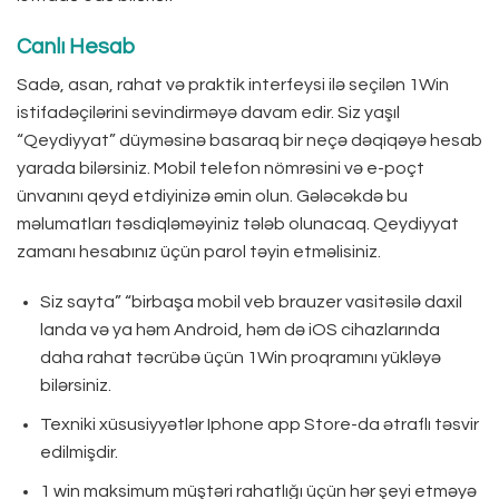
Canlı Hesab
Sadə, asan, rahat və praktik interfeysi ilə seçilən 1Win
istifadəçilərini sevindirməyə davam edir. Siz yaşıl
“Qeydiyyat” düyməsinə basaraq bir neçə dəqiqəyə hesab
yarada bilərsiniz. Mobil telefon nömrəsini və e-poçt
ünvanını qeyd etdiyinizə əmin olun. Gələcəkdə bu
məlumatları təsdiqləməyiniz tələb olunacaq. Qeydiyyat
zamanı hesabınız üçün parol təyin etməlisiniz.
Siz sayta” “birbaşa mobil veb brauzer vasitəsilə daxil
landa və ya həm Android, həm də iOS cihazlarında
daha rahat təcrübə üçün 1Win proqramını yükləyə
bilərsiniz.
Texniki xüsusiyyətlər Iphone app Store-da ətraflı təsvir
edilmişdir.
1 win maksimum müştəri rahatlığı üçün hər şeyi etməyə