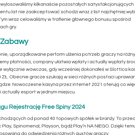
wylosowaliśmy kilkanaście pozostałych satysfakcjonujących t
ntu lat nie zaakceptować schodzi wraz z list najchętniej wy
. Tym wraz celowaliśmy w trafienie głównego bonusu spośród
ach gry.
 Zabawy
enie, uporządkowane perform ulżenia potrzeb graczy na różn
temy płatności, company ułatwia wpłaty i actually wypłaty śr
 wyłącznie wówczas, gdy wcześniej dokonałeś w Slottica ka
ZŁ. Obecnie gracze szukają w sieci różnych postaci uprawia
ądze. Nowoczesne kasyna przez internet 2021 oferują co wię
 actually esport w jednym miejscu.
u Rejestrację Free Spiny 2024
pochodzących od ponad 40 topowych spółek w branży. To prze
Play, Spinomenal, Playson, bądź Play’n NA NIEGO. Dzięki tem
stosowana do odwiedzenia różnych gustów graczy.