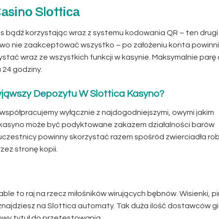
аsіnо Slоttіса
s bądź korzystając wraz z systemu kodowania QR – ten drug
 owo nie zaakceptować wszystko – po założeniu konta powinn
stać wraz ze wszystkich funkcji w kasynie. Maksymalnie parę
u 24 godziny.
jąwszy Depozytu W Slottica Kasyno?
– współpracujemy wyłącznie z najdogodniejszymi, owymi jakim
kasyno może być podyktowane zakazem działalności barów
uczestnicy powinny skorzystać razem spośród zwierciadła r
zez stronę kopii.
ble to raj na rzecz miłośników wirujących bębnów. Wisienki, pi
 znajdziesz na Slottica automaty. Tak duża ilość dostawców gi
owy tytuł do przetestowania.