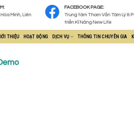
M:
FACEBOOK PAGE:
Hòa Minh, Liên
Trung tâm Tham Vấn Tâm Lý & 
triển Kĩ Năng New Life
IỚI THIỆU
HOẠT ĐỘNG
DỊCH VỤ
THÔNG TIN CHUYÊN GIA
K
 Demo