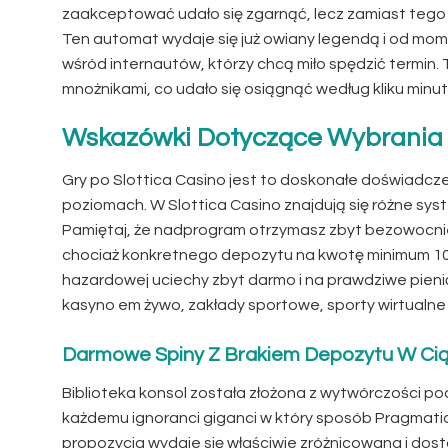
zaakceptować udało się zgarnąć, lecz zamiast tego 
Ten automat wydaje się już owiany legendą i od mome
wśród internautów, którzy chcą miło spędzić termin
mnożnikami, co udało się osiągnąć według kliku minut
Wskazówki Dotyczące Wybrania
Gry po Slottica Casino jest to doskonałe doświadcz
poziomach. W Slottica Casino znajdują się różne sys
Pamiętaj, że nadprogram otrzymasz zbyt bezowocnie
chociaż konkretnego depozytu na kwotę minimum 10 
hazardowej uciechy zbyt darmo i na prawdziwe pieni
kasyno em żywo, zakłady sportowe, sporty wirtualne i
Darmowe Spiny Z Brakiem Depozytu W Ciąg
Biblioteka konsol została złożona z wytwórczości 
każdemu ignoranci giganci w który sposób Pragmatic 
propozycja wydaje się właściwie zróżnicowana i do