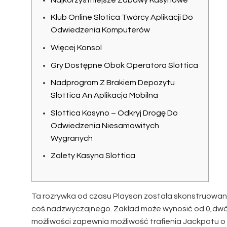
Klub Online Slotica Twórcy Aplikacji Do
Odwiedzenia Komputerów
Więcej Konsol
Gry Dostępne Obok Operatora Slottica
Nadprogram Z Brakiem Depozytu
Slottica An Aplikacja Mobilna
Slottica Kasyno – Odkryj Drogę Do
Odwiedzenia Niesamowitych
Wygranych
Zalety Kasyna Slottica
Ta rozrywka od czasu Playson została skonstruowana 
coś nadzwyczajnego. Zakład może wynosić od 0,dwóch
możliwości zapewnia możliwość trafienia Jackpotu o 