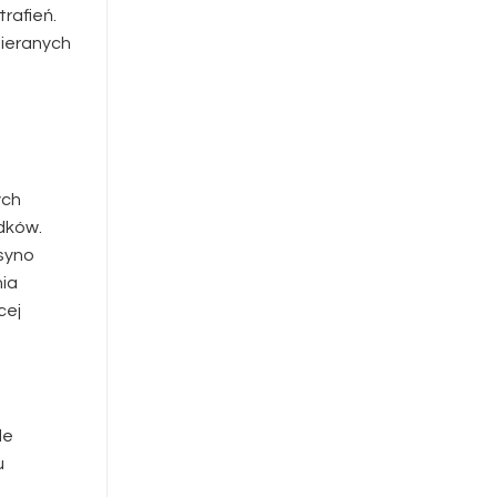
rafień.
bieranych
ych
odków.
syno
nia
cej
de
u