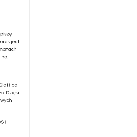
opiszę
orek jest
omatach
ino.
Slottica
. Dzięki
swych
S i