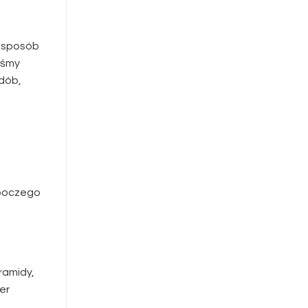
i sposób
iśmy
 dób,
oboczego
ramidy,
er