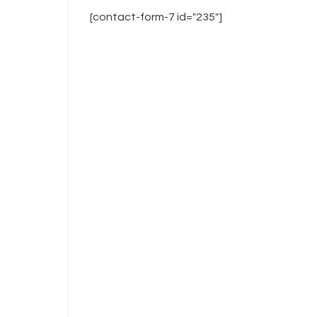
[contact-form-7 id="235"]