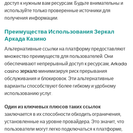
доступ к нужным вам ресурсам. Будьте внимательны и
используйте только проверенные источники для
получения информации.
Преимущества Использования Зеркал
Аркада Казино
Альтернативные ссылки на платформу предоставляют
множество преимуществ для пользователей. Они
обеспечивают непрерывный доступ к ресурсам,
Arkada
casino зеркало
минимизируя риск прерывания
обслуживания и блокировок. Эти альтернативные
варианты способствуют более гибкому и удобному
использованию услуг.
Один из ключевых плюсов таких ссылок
заключается в их способности обходить ограничения,
установленные на уровне провайдера. Это значит, что
пользователи могут легко подключаться к платформе,