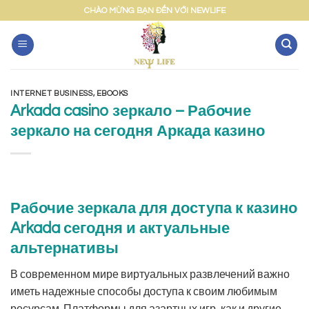
Skip
CHÀO MỪNG BẠN ĐẾN VỚI NEWLIFE
to
content
INTERNET BUSINESS, EBOOKS
Arkada casino зеркало – Рабочие
зеркало на сегодня Аркада казино
Рабочие зеркала для доступа к казино
Arkada сегодня и актуальные
альтернативы
В современном мире виртуальных развлечений важно
иметь надежные способы доступа к своим любимым
ресурсам. Платформы для азартных игр, как и другие