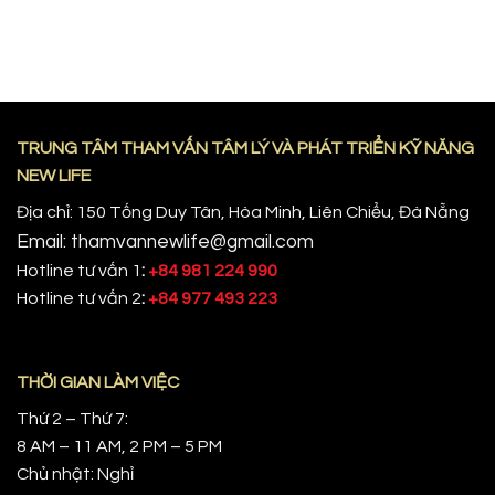
TRUNG TÂM THAM VẤN TÂM LÝ VÀ PHÁT TRIỂN KỸ NĂNG
NEW LIFE
Địa chỉ: 150 Tống Duy Tân, Hòa Minh, Liên Chiểu, Đà Nẵng
Email: thamvannewlife@gmail.com
Hotline tư vấn 1
:
+84 981 224 990
Hotline tư vấn 2
:
+84 977 493 223
THỜI GIAN LÀM VIỆC
Thứ 2 – Thứ 7:
8 AM – 11 AM, 2 PM – 5 PM
Chủ nhật: Nghỉ