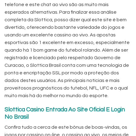
telefone e este chat ao vivo são as muito mais
esperados alternativas. Para finalizar essa análise
completa da Slottica, posso dizer qual este site é bem
divertido, oferecendo bastante variedade do jogos e
usando um excelente cassino ao vivo. As apostas
esportivas são 1 excelente em excesso, especialmente
quando há 1 bom game do futebol rolando. Além de ser
registrado e licenciado pelo respeitado Governo de
Curacao, o Slottica Brasil conta com uma tecnologia de
ponta e encriptação SSL por modo a proteção dos
dados destes usuários. As principais notícias e mais
proveitosos prognósticos do futebol, NFL, UFC e o qual
muito mais há do melhor no mundo do esporte.
Slottica Casino Entrada Ao Site Oficial E Login
No Brasil
Confira tudo a cerca de este bônus de boas-vindas, os
jogos por cassino on-line, o cassino ao vivo, os meios de