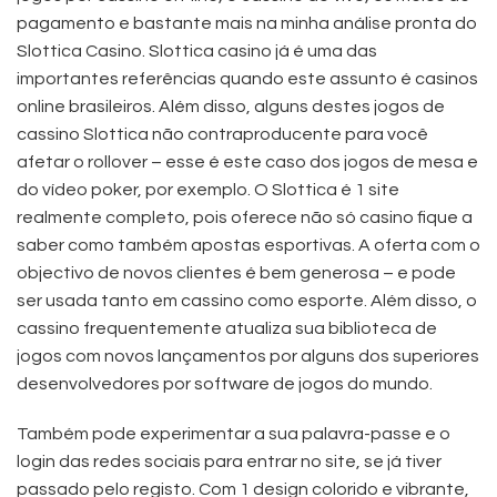
pagamento e bastante mais na minha análise pronta do
Slottica Casino. Slottica casino já é uma das
importantes referências quando este assunto é casinos
online brasileiros. Além disso, alguns destes jogos de
cassino Slottica não contraproducente para você
afetar o rollover – esse é este caso dos jogos de mesa e
do vídeo poker, por exemplo. O Slottica é 1 site
realmente completo, pois oferece não só casino fique a
saber como também apostas esportivas. A oferta com o
objectivo de novos clientes é bem generosa – e pode
ser usada tanto em cassino como esporte. Além disso, o
cassino frequentemente atualiza sua biblioteca de
jogos com novos lançamentos por alguns dos superiores
desenvolvedores por software de jogos do mundo.
Também pode experimentar a sua palavra-passe e o
login das redes sociais para entrar no site, se já tiver
passado pelo registo. Com 1 design colorido e vibrante,