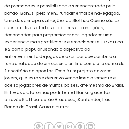
do promoções é possibilitado a ser encontrada pelo
botão “Bônus” pelo menu fundamental de navegação.
Uma das principais atrações do Slottica Casino são as
suas atrativas ofertas por bónus e promoções,
desenhadas para proporcionar aos jogadores uma
experiência mais gratificante e emocionante. O Slottica
é 2 portal popular usando o objectivo do
entretenimento de jogos de azar, por que combina a
funcionalidade de um cassino on-line completo com a do
1 escritório do apostas. Esse é um projeto deveras
jovem, que está se desenvolvendo imediatamente e
aceita jogadores de muitos países, até mesmo do Brasil.
Entre as plataformas por Internet Banking aceitas
através Slottica, estão Bradesco, Santander, Itaú,
Banco do Brasil, Caixa e outros.