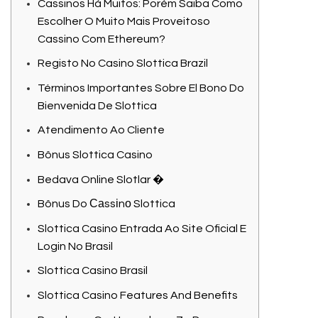
Cassinos Há Muitos: Porém Saiba Como
Escolher O Muito Mais Proveitoso
Cassino Com Ethereum?
Registo No Casino Slottica Brazil
Términos Importantes Sobre El Bono Do
Bienvenida De Slottica
Atendimento Ao Cliente
Bônus Slottica Casino
Bedava Online Slotlar �
Bônus Do Саssіnо Slottica
Slottica Casino Entrada Ao Site Oficial E
Login No Brasil
Slottica Casino Brasil
Slottica Casino Features And Benefits