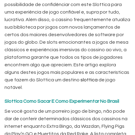
possibilidade de confidênciar com este Slottica para
uma experiência de jogo confiável e, supra por tudo,
lucrativa. Além disso, o cassino frequentemente atualiza
sua biblioteca por jogos com novos lançamentos de
certos dos maiores desenvolvedores de software por
jogos do globo. De slots emocionantes a jogos de mesa
clássicos e experiências imersivas do cassino ao vivo, a
plataforma garante que todos os tipos de jogadores
encontrem algo que apreciem. Este artigo explora
alguns destes jogos mais populares e as características
que fazem do Slottica um destino
slottica
de jogo
notável.
Slottica Como Sacar E Como Experimentar No Brasil
Se você gosta de um porreiro jogo de bingo, não pode
dar de conferir determinados clássicos dos cassinos na
internet enquanto Extra Bingo, da Wazdan, Flying Pigs
da Play’n GO e Muertitos da Red Rake. A lista completa