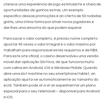
oferece uma experiência de jogo estimulante e cheia de
oportunidades de ganhos extras. Um exemplo
específico dessas promoções é an oferta de 50 rodadas
grátis, uma ótima forma por atrair novos jogadores e
dar-lhes uma amostra do que podem esperar.
Para sacar o valor completo, é preciso nome completo
apostar 45 vezes o valor integral e o valor máximo por
trabalham para responsável estes requisitos é de R$9.
Para este site oficial, o casino desenvolveu uma versão
móvel dan aplicação Slottica, de que funciona muito
com calma em Android, iOS e Windows Mobile. Quando
abre uma slot machine no seu smartphone/tablet, an
aplicação ajusta-se automaticamente ao tamanho do
ecrã. Também pode vir a vir an experimentar um plano
especial para o seu telemóvel – disponível para Android
e iOS.