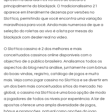
principalmente do blackjack. O tradicionalíssimo 21
aparece em literalmente dezenas por versões no
Slottica, permitindo que você encontra uma variação
maravilhosa para você. Ainda mais numerosa de que a
seleção do roletas ao vivo é a lista por mesas do
blackjack com dealer real no vídeo.
O Slottica cassino é 2 dos melhores e mais
conceituados cassinos online disponíveis com o
objectivo de o público brasileiro. Analisamos todos os
aspectos do blog nesta análise, juntamente com bônus
do boas-vindas, registro, catálogo de jogos e muito
mais. Veja como jogar cassino no Slottica e se divertir em
um dos bem mais conceituados sitios do mercado. No
global, o cassino na Slottica é uma boa opção de modo
a jogadores de todos os níveis por experiência. A lar de
apostas oferece uma ampla diversidade de jogos,
bônus e promoções, natural como opções do jogo