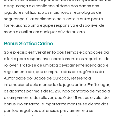
a segurança e a confidencialidade dos dados dos
jogadores, utilizando as mais novos tecnologias de
segurança. O atendimento ao cliente é outro ponto
forte, usando uma equipe responsiva e disponível de
modo a auxiliar em qualquer dúvida ou erro.
Bônus Slottica Casino
Só é preciso estiver atento aos termos e condições da
oferta para responsável corretamente os requisitos de
rollover. Trata-se de um blog devidamente licenciado e
regulamentado, que cumpre todas as exigências da
Autoridade por Jogos de Curaçao, referência
internacional pelo mercado de jogos online. Em 1o lugar,
as apostas por mais de R$230 não contarão de modo a
o cumprimento do rollover, que é de 45 vezes o valor do
bônus. No entanto, é importante manter-se ciente dos
pontos negativos potenciais previamente a se