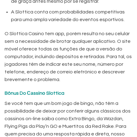
de graça antes mesmo por se registrar.
A Slottica conta com probabilidades competitivas
para uma ampla variedade do eventos esportivos.
O Slottica Casino tem app, porém resulta no seu celular
sem a necessidade de brotar qualquer aplicativo. O site
móvel oferece todas as funções de que a versão do
computador, incluindo depósitos e retiradas. Para tal, os
jogadores têm de indicar este seu nome, número por
telefone, endereço de correio eletrónico e descrever
brevemente o problema.
Bônus Do Саssіnо Slottica
Se você tem que um bom jogo de bingo, não têm a
possibilidade de deixar por conferir alguns clássicos dos
cassinos on-line saiba como Extra Bingo, da Wazdan,
Flying Pigs da Play’n GO e Muertitos da Red Rake. Para
quem precisa do uma resposta rápida e direta, nosso