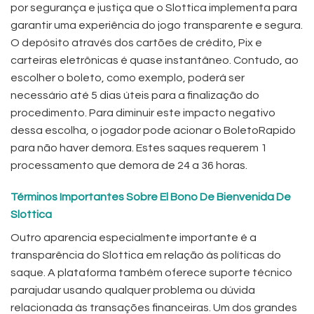
por segurança e justiça que o Slottica implementa para
garantir uma experiência do jogo transparente e segura.
O depósito através dos cartões de crédito, Pix e
carteiras eletrônicas é quase instantâneo. Contudo, ao
escolher o boleto, como exemplo, poderá ser
necessário até 5 dias úteis para a finalização do
procedimento. Para diminuir este impacto negativo
dessa escolha, o jogador pode acionar o BoletoRapido
para não haver demora. Estes saques requerem 1
processamento que demora de 24 a 36 horas.
Términos Importantes Sobre El Bono De Bienvenida De
Slottica
Outro aparencia especialmente importante é a
transparência do Slottica em relação às políticas do
saque. A plataforma também oferece suporte técnico
parajudar usando qualquer problema ou dúvida
relacionada às transações financeiras. Um dos grandes