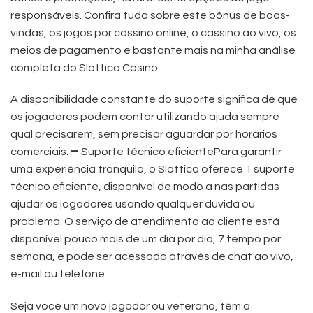
responsáveis. Confira tudo sobre este bônus de boas-
vindas, os jogos por cassino online, o cassino ao vivo, os
meios de pagamento e bastante mais na minha análise
completa do Slottica Casino.
A disponibilidade constante do suporte significa de que
os jogadores podem contar utilizando ajuda sempre
qual precisarem, sem precisar aguardar por horários
comerciais. ⭢ Suporte técnico eficientePara garantir
uma experiência tranquila, o Slottica oferece 1 suporte
técnico eficiente, disponível de modo a nas partidas
ajudar os jogadores usando qualquer dúvida ou
problema. O serviço de atendimento ao cliente está
disponível pouco mais de um dia por dia, 7 tempo por
semana, e pode ser acessado através de chat ao vivo,
e-mail ou telefone.
Seja você um novo jogador ou veterano, têm a