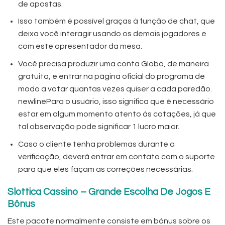
de apostas.
Isso também é possível graças à função de chat, que
deixa você interagir usando os demais jogadores e
com este apresentador da mesa.
Você precisa produzir uma conta Globo, de maneira
gratuita, e entrar na página oficial do programa de
modo a votar quantas vezes quiser a cada paredão.
newlinePara o usuário, isso significa que é necessário
estar em algum momento atento às cotações, já que
tal observação pode significar 1 lucro maior.
Caso o cliente tenha problemas durante a
verificação, deverá entrar em contato com o suporte
para que eles façam as correções necessárias.
Slottica Cassino – Grande Escolha De Jogos E
Bônus
Este pacote normalmente consiste em bónus sobre os