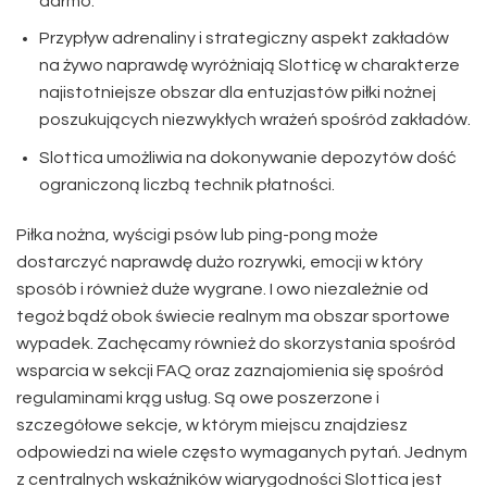
darmo.
Przypływ adrenaliny i strategiczny aspekt zakładów
na żywo naprawdę wyróżniają Slotticę w charakterze
najistotniejsze obszar dla entuzjastów piłki nożnej
poszukujących niezwykłych wrażeń spośród zakładów.
Slottica umożliwia na dokonywanie depozytów dość
ograniczoną liczbą technik płatności.
Piłka nożna, wyścigi psów lub ping-pong może
dostarczyć naprawdę dużo rozrywki, emocji w który
sposób i również duże wygrane. I owo niezależnie od
tegoż bądź obok świecie realnym ma obszar sportowe
wypadek. Zachęcamy również do skorzystania spośród
wsparcia w sekcji FAQ oraz zaznajomienia się spośród
regulaminami krąg usług. Są owe poszerzone i
szczegółowe sekcje, w którym miejscu znajdziesz
odpowiedzi na wiele często wymaganych pytań. Jednym
z centralnych wskaźników wiarygodności Slottica jest