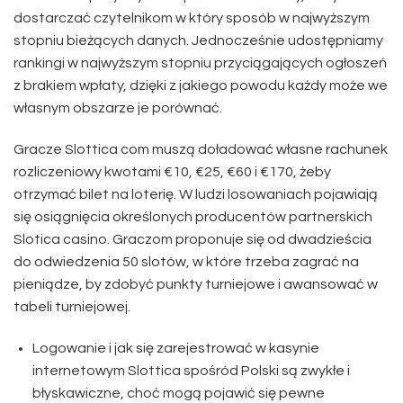
dostarczać czytelnikom w który sposób w najwyższym
stopniu bieżących danych. Jednocześnie udostępniamy
rankingi w najwyższym stopniu przyciągających ogłoszeń
z brakiem wpłaty, dzięki z jakiego powodu każdy może we
własnym obszarze je porównać.
Gracze Slottica com muszą doładować własne rachunek
rozliczeniowy kwotami €10, €25, €60 i €170, żeby
otrzymać bilet na loterię. W ludzi losowaniach pojawiają
się osiągnięcia określonych producentów partnerskich
Slotica casino. Graczom proponuje się od dwadzieścia
do odwiedzenia 50 slotów, w które trzeba zagrać na
pieniądze, by zdobyć punkty turniejowe i awansować w
tabeli turniejowej.
Logowanie i jak się zarejestrować w kasynie
internetowym Slottica spośród Polski są zwykłe i
błyskawiczne, choć mogą pojawić się pewne