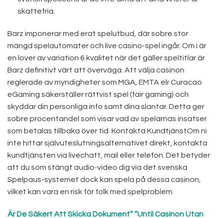
skattefria.
Barz imponerar med erat spelutbud, där sobre stor
mängd spelautomater och live casino-spel ingår. Om i är
en lover av variation 6 kvalitet när det gäller speltitlar är
Barz definitivt värt att överväga. Att välja casinon
reglerade av myndigheter som MGA, EMTA elr Curacao
eGaming säkerställer rättvist spel (fair gaming) och
skyddar din personliga info samt dina slantar. Detta ger
sobre procentandel som visar vad av spelarnas insatser
som betalas tillbaka över tid. Kontakta KundtjänstOm ni
inte hittar självuteslutningsalternativet direkt, kontakta
kundtjänsten via livechatt, mail eller telefon. Det betyder
att du som stängt audio-video dig via det svenska
Spelpaus-systemet dock kan spela på dessa casinon,
vilket kan vara en risk för folk med spelproblem.
Är De Säkert Att Skicka Dokument” “Until Casinon Utan