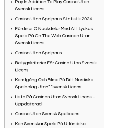
Pay In Addition To Play Casino Utan
Svensk Licens
Casino Utan Spelpaus Statistik 2024
Fördelar O Nackdelar Med Att Lyckas
Spela På On The Web Casinon Utan
Svensk Licens
Casino Utan Spelpaus
Betygskriterier För Casino Utan Svensk
Licens
Kom Igång Och Filma På Ditt Nordiska
Spelbolag Utan” “svensk Licens
Lista På Casinon Utan Svensk Licens –
Uppdaterad!
Casino Utan Svensk Spellicens
Kan Svenskar Spela På Utländska