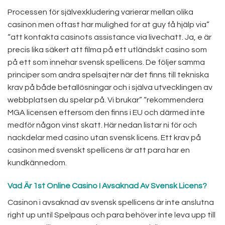
Processen för självexkludering varierar mellan olika
casinon men oftast har mulighed for at guy få hjälp via”
“att kontakta casinots assistance via livechatt. Ja, e är
precis lika säkert att filma på ett utländskt casino som
på ett som innehar svensk spellicens. De följer samma
principer som andra spelsajter när det finns till tekniska
krav på både betallösningar och i själva utvecklingen av
webbplatsen du spelar på. Vi brukar” “rekommendera
MGA licensen eftersom den finns i EU och därmed inte
medför någon vinst skatt. Här nedan listar ni för och
nackdelar med casino utan svensk licens. Ett krav på
casinon med svenskt spellicens är att para har en
kundkännedom.
Vad Är 1st Online Casino I Avsaknad Av Svensk Licens?
Casinon i avsaknad av svensk spellicens är inte anslutna
right up until Spelpaus och para behöver inte leva upp till