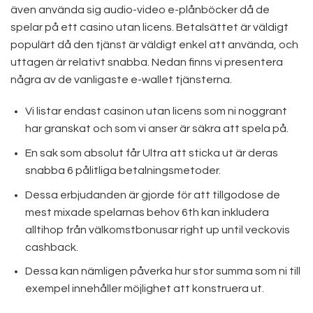
även använda sig audio-video e-plånböcker då de
spelar på ett casino utan licens. Betalsättet är väldigt
populärt då den tjänst är väldigt enkel att använda, och
uttagen är relativt snabba. Nedan finns vi presentera
några av de vanligaste e-wallet tjänsterna.
Vi listar endast casinon utan licens som ni noggrant
har granskat och som vi anser är säkra att spela på.
En sak som absolut får Ultra att sticka ut är deras
snabba 6 pålitliga betalningsmetoder.
Dessa erbjudanden är gjorde för att tillgodose de
mest mixade spelarnas behov 6th kan inkludera
alltihop från välkomstbonusar right up until veckovis
cashback.
Dessa kan nämligen påverka hur stor summa som ni till
exempel innehåller möjlighet att konstruera ut.