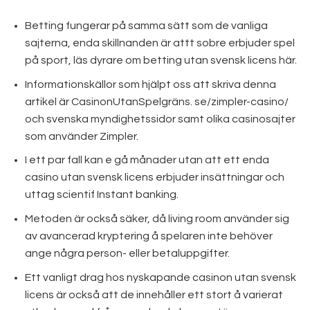
Betting fungerar på samma sätt som de vanliga
sajterna, enda skillnanden är attt sobre erbjuder spel
på sport, läs dyrare om betting utan svensk licens här.
Informationskällor som hjälpt oss att skriva denna
artikel är CasinonUtanSpelgräns. se/zimpler-casino/
och svenska myndighetssidor samt olika casinosajter
som använder Zimpler.
I ett par fall kan e gå månader utan att ett enda
casino utan svensk licens erbjuder insättningar och
uttag scientif Instant banking.
Metoden är också säker, då living room använder sig
av avancerad kryptering å spelaren inte behöver
ange några person- eller betaluppgifter.
Ett vanligt drag hos nyskapande casinon utan svensk
licens är också att de innehåller ett stort å varierat