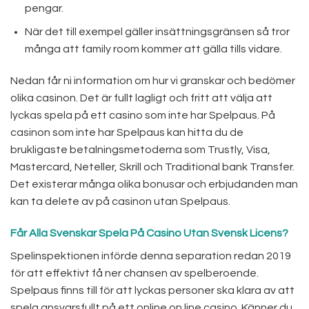
pengar.
När det till exempel gäller insättningsgränsen så tror
många att family room kommer att gälla tills vidare.
Nedan får ni information om hur vi granskar och bedömer
olika casinon. Det är fullt lagligt och fritt att välja att
lyckas spela på ett casino som inte har Spelpaus. På
casinon som inte har Spelpaus kan hitta du de
brukligaste betalningsmetoderna som Trustly, Visa,
Mastercard, Neteller, Skrill och Traditional bank Transfer.
Det existerar många olika bonusar och erbjudanden man
kan ta delete av på casinon utan Spelpaus.
Får Alla Svenskar Spela På Casino Utan Svensk Licens?
Spelinspektionen införde denna separation redan 2019
för att effektivt få ner chansen av spelberoende.
Spelpaus finns till för att lyckas personer ska klara av att
spela ansvarsfullt på ett online on line casino. Känner du