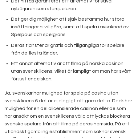
Det hittas garanterat ett alternativ för såväl
nybörjaren som storspelaren.
Det ger dig möjlighet att själv bestämma hur stora
insättningar ni vill göra, samt att spela i avsaknad av
Spelpaus och spelgräns.
Deras tjänster är gratis och tillgängliga för spelare
från de flesta länder.
Ett annat alternativ är att filma på norska casinon
utan svensk licens, vilket är lämpligt om man har svårt
för just engelskan.
Ja, svenskar har mulighed for spela på casino utan
svensk licens 6 det är ej olagligt att göra detta. Dock har
mulighed for en del olicensierade casinon eller de som
har ansökt om en svensk licens välja att lyckas blockera
svenska spelare från att filma på deras hemsida. På ett
utländskt gambling establishment som saknar svensk