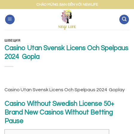
Skip
CHÀO MỪNG BẠN ĐẾN VỚI NEWLIFE
to
content
ШВЕЦИЯ
Casino Utan Svensk Licens Och Spelpaus
2024 ️ Gopla
Casino Utan Svensk Licens Och Spelpaus 2024 ️ Goplay
Casino Without Swedish License 50+
Brand New Casinos Without Betting
Pause ️