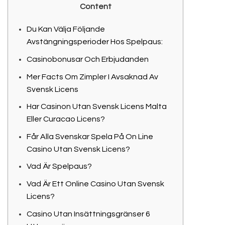
Content
Du Kan Välja Följande
Avstängningsperioder Hos Spelpaus:
Casinobonusar Och Erbjudanden
Mer Facts Om Zimpler I Avsaknad Av
Svensk Licens
Har Casinon Utan Svensk Licens Malta
Eller Curacao Licens?
Får Alla Svenskar Spela På On Line
Casino Utan Svensk Licens?
Vad Är Spelpaus?
Vad Är Ett Online Casino Utan Svensk
Licens?
Casino Utan Insättningsgränser 6