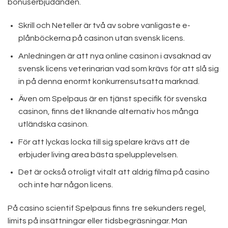
bonuserbjudanden.
Skrill och Neteller är två av sobre vanligaste e-
plånböckerna på casinon utan svensk licens.
Anledningen är att nya online casinon i avsaknad av
svensk licens veterinarian vad som krävs för att slå sig
in på denna enormt konkurrensutsatta marknad.
Även om Spelpaus är en tjänst specifik för svenska
casinon, finns det liknande alternativ hos många
utländska casinon.
För att lyckas locka till sig spelare krävs att de
erbjuder living area bästa spelupplevelsen.
Det är också otroligt vitalt att aldrig filma på casino
och inte har någon licens.
På casino scientif Spelpaus finns tre sekunders regel,
limits på insättningar eller tidsbegräsningar. Man