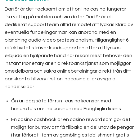
Därför är det tacksamt om ett on line casino fungerar
lika vettig på mobilen och via dator. Därför är ett
dedikerat supportteam alltid remodel att lyckas klara av
eventuella funderingar man kan anordna. Med en
blandning audio-video professionalism, tillgänglighet 6
effektivitet strävar kundsupporten efter att lyckas
erbjuda en hjälpande hand när ni som mest behöver den.
Instant Monetary är en direktbankstjänst som möjliggör
omedelbara och säkra onlinebetalningar direkt från ditt
bankkonto till very first onlinecasino eller övriga e-
handelssidor.
Ön är idag säte för runt casino licenser, med
hundratals on-line casinon med Fanghiglia licens.
En casino cashback är en casino reward som gör det
möjligt för burrow att få tillbaka en del utav de pengar
i har förlorat i form av gambling establishment gratis