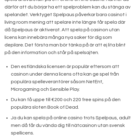
därför att du börjar ha ett spelproblem kan du stänga av
spelandet. Verktyget Spelpaus påverkar bara casinot i
living room mening att spelare inte längre får spela där
då Spelpaus är aktiverat. Att spela på casinon utan
licens kan innebära många nya saker för dig som
depilare. Det första man bör tänka på är att ej lita blint
på den information och står på spelsajten.
Den estländska licensen är populär eftersom att
casinon under denna licens ofta kan ge spel från
populära spelleverantörer såsom NetEnt,
Microgaming och Sensible Play.
Du kan få uppe till €200 och 220 free spins på den
populära sloten Book of Dead.
Ja du kan spela på online casino trots Spelpaus, adult
men då får du vända dig till nätcasinon utan svensk
spellicens.