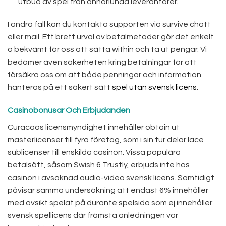
utbud av spel från annorlunda leverantörer.
I andra fall kan du kontakta supporten via survive chatt
eller mail. Ett brett urval av betalmetoder gör det enkelt
o bekvämt för oss att sätta within och ta ut pengar. Vi
bedömer även säkerheten kring betalningar för att
försäkra oss om att både penningar och information
hanteras på ett säkert sätt
spel utan svensk licens
.
Casinobonusar Och Erbjudanden
Curacaos licensmyndighet innehåller obtain ut
masterlicenser till fyra företag, som i sin tur delar lace
sublicenser till enskilda casinon. Vissa populära
betalsätt, såsom Swish 6 Trustly, erbjuds inte hos
casinon i avsaknad audio-video svensk licens. Samtidigt
påvisar samma undersökning att endast 6% innehåller
med avsikt spelat på durante spelsida som ej innehåller
svensk spellicens där främsta anledningen var