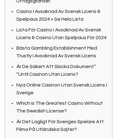
Uttagsgränser
Casino I Avsaknad Av Svensk Licens &
Spelpaus 2024 » Se Hela Lista
Lista För Casino I Avsaknad Av Svensk
Licens & Casino Utan Spelpaus För 2024
Bästa Gambling Establishment Med
Trustly I Avsaknad Av Svensk Licens
Är De Säkert Att Skicka Dokument”
“Until Casinon Utan Licens?
Nya Online Casinon Utan Svensk Licens I
Sverige
Which Is The Greatest Casino Without
The Swedish License?
Är Det Lagligt För Sveriges Spelare Att
Filma På Utländska Sajter?