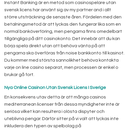
Instant Banking är en metod som casinospelare utan
svensk licens har använt sig av my partner and i allt
större utsträckning de senaste åren. Fördelen med den
betalningsmetod är att lyckas den fungerar lika som en
normal banköverföring, men pengarna finns omedelbart
tillgängliga på ditt casinokonto. Det innebär att du kan
börja spela direkt utan att behöva vänta på att
pengarna ska överföras från noise bankkonto till kasinot.
Du kommer med största sannolikhet behöva kontakta
varje on line casino separat, men processen är enkel o
brukar gå fort.
Nya Online Casinon Utan Svensk Licens I Sverige
En konsekvens utav detta är att många casinos
mediterranean licenser från dessa myndigheter inte är
seriösa vilket kan resultera i olösta dispyter och
uteblivna pengar. Därför sitter på vi valt att lyckas inte
inkludera den typen av spelbolag på