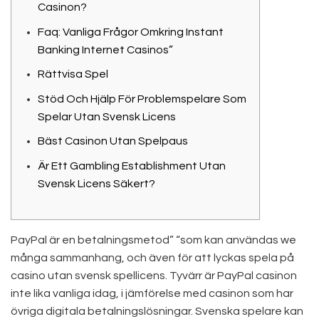
Casinon?
Faq: Vanliga Frågor Omkring Instant
Banking Internet Casinos”
Rättvisa Spel
Stöd Och Hjälp För Problemspelare Som
Spelar Utan Svensk Licens
Bäst Casinon Utan Spelpaus
Är Ett Gambling Establishment Utan
Svensk Licens Säkert?
PayPal är en betalningsmetod” “som kan användas we
många sammanhang, och även för att lyckas spela på
casino utan svensk spellicens. Tyvärr är PayPal casinon
inte lika vanliga idag, i jämförelse med casinon som har
övriga digitala betalningslösningar. Svenska spelare kan