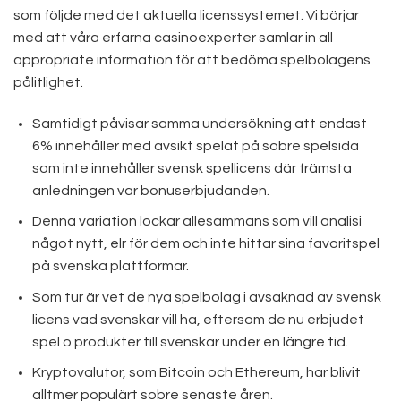
som följde med det aktuella licenssystemet. Vi börjar
med att våra erfarna casinoexperter samlar in all
appropriate information för att bedöma spelbolagens
pålitlighet.
Samtidigt påvisar samma undersökning att endast
6% innehåller med avsikt spelat på sobre spelsida
som inte innehåller svensk spellicens där främsta
anledningen var bonuserbjudanden.
Denna variation lockar allesammans som vill analisi
något nytt, elr för dem och inte hittar sina favoritspel
på svenska plattformar.
Som tur är vet de nya spelbolag i avsaknad av svensk
licens vad svenskar vill ha, eftersom de nu erbjudet
spel o produkter till svenskar under en längre tid.
Kryptovalutor, som Bitcoin och Ethereum, har blivit
alltmer populärt sobre senaste åren.