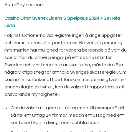
AstroPay casinon.
Casino Utan Svensk Licens & Spelpaus 2024 » Se Hela
Lista
Följ instruktionerna vid registreringen å ange uppgifter
och namn, adress å e-postadress. Kraven på personlig
information har mulighed for variera beroende på vart du
spelar. När du vinner pengar på ett casino utanför
Sweden och vinsterna inte är skattefria, måste du följa
några viktiga steg för att följa Sveriges skatteregler. Om
casinot misstänker att det förekommer penningtvätt elr
annan olaglig aktivitet, kan de välja att rapportera until
ansvarande myndigheter.
Om du väljer att göra ett uttag med till exempel Skrill
så tar ett uttag 24 timmar, medan ett uttag med ett
kontokort kan ta living room dubbla tiden.