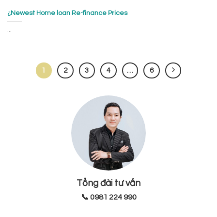
¿Newest Home loan Re-finance Prices
...
1
2
3
4
…
6
Tổng đài tư vấn
📞 0981 224 990