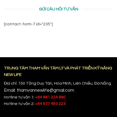
GỬI CÂU HỎI TƯ VẤN
[contact-form-7 id="235"]
TRUNG TÂM THAM VẤN TÂM LÝ VÀ PHÁT TRIỂN KỸ NĂNG
NEW LIFE
Địa chỉ: 150 Tống Duy Tân, Hòa Minh, Liên Chiểu, Đà Nẵng
Email: thamvannewlife@gmail.com
Hotline tư vấn 1
:
+84 981 224 990
Hotline tư vấn 2
:
+84 977 493 223