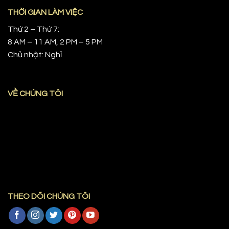
THỜI GIAN LÀM VIỆC
Thứ 2 – Thứ 7:
8 AM – 11 AM, 2 PM – 5 PM
Chủ nhật: Nghỉ
VỀ CHÚNG TÔI
THEO DÕI CHÚNG TÔI