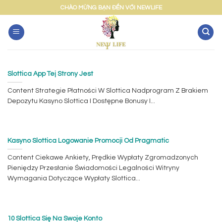
Skip
CHÀO MỪNG BẠN ĐẾN VỚI NEWLIFE
to
content
Slottica App Tej Strony Jest
Content Strategie Płatności W Slottica Nadprogram Z Brakiem
Depozytu Kasyno Slottica I Dostępne Bonusy I...
Kasyno Slottica Logowanie Promocji Od Pragmatic
Content Ciekawe Ankiety, Prędkie Wypłaty Zgromadzonych
Pieniędzy Przesłanie Świadomości Legalności Witryny
Wymagania Dotyczące Wypłaty Slottica...
10 Slottica Się Na Swoje Konto