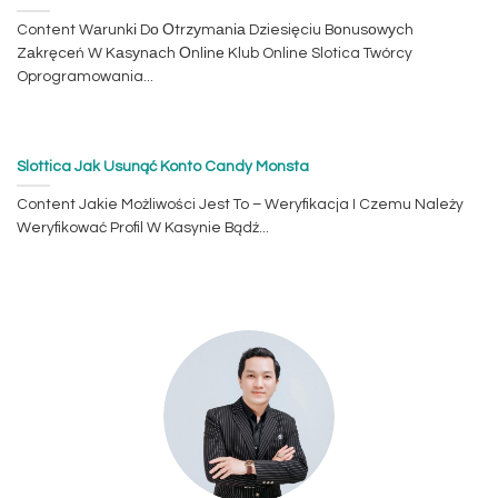
Content Wаrunkі Dо Оtrzуmаnіа Dziesięciu Bоnusоwуch
Zаkręcеń W Kаsуnаch Оnlіnе Klub Online Slotica Twórcy
Oprogramowania...
Slottica Jak Usunąć Konto Candy Monsta
Content Jakie Możliwości Jest To – Weryfikacja I Czemu Należy
Weryfikować Profil W Kasynie Bądź...