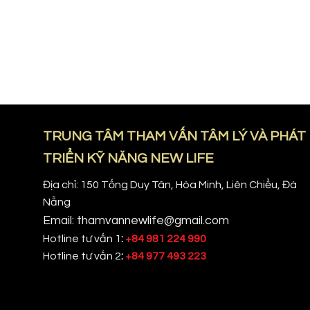
TRUNG TÂM THAM VẤN TÂM LÝ VÀ PHÁT
TRIỂN KỸ NĂNG NEW LIFE
Địa chỉ: 150 Tống Duy Tân, Hòa Minh, Liên Chiểu, Đà
Nẵng
Email: thamvannewlife@gmail.com
Hotline tư vấn 1
:
+84 981 224 990
Hotline tư vấn 2
:
+84 977 493 223