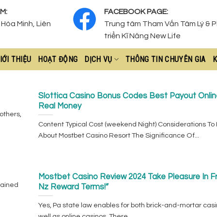
M:
FACEBOOK PAGE:
Hòa Minh, Liên
Trung tâm Tham Vấn Tâm Lý & 
triển Kĩ Năng New Life
IỚI THIỆU
HOẠT ĐỘNG
DỊCH VỤ
THÔNG TIN CHUYÊN GIA
K
Slottica Casino Bonus Codes Best Payout Onlin
Real Money
others,
Content Typical Cost (weekend Night) Considerations To
About Mostbet Casino Resort The Significance Of...
Mostbet Casino Review 2024 Take Pleasure In Fr
lained
Nz Reward Terms!”
Yes, Pa state law enables for both brick-and-mortar cas
well as online casinos. There...