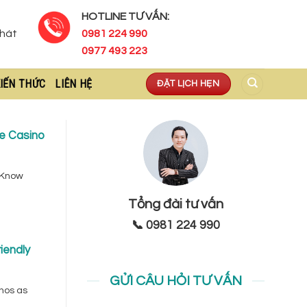
HOTLINE TƯ VẤN:
Phát
0981 224 990
0977 493 223
IẾN THỨC
LIÊN HỆ
ĐẶT LỊCH HẸN
e Casino
 Know
Tổng đài tư vấn
📞 0981 224 990
iendly
GỬI CÂU HỎI TƯ VẤN
inos as