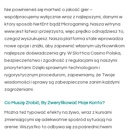
Nie powinieneś się martwić o jakość gier –
współpracujemy wyłącznie wraz z najlepszymi, danymi w
który sposób NetEnt bądź Microgaming. Nasza witryna
www jest łatwa i przejrzysta, więc prędko odnajdziesz to,
czegoż wyszukujesz. Nasza platforma stale wprowadza
nowe opcje i zniżki, aby zapewnić własnym użytkownikom
najlepsze doświadczenia gry. W Slottica Casino Polska,
bezpieczeństwo i zgodność z regulacjami są naszymi
priorytetami. Dzięki sprawnym technologiom i
rygorystycznym procedurom, zapewniamy, że Twoje
wiadomości i sprawy są zabezpieczone zanim każdymi
zagrożeniami.
Co Muszę Zrobić, By Zweryfikować Moje Konto?
Można też typować efekty na żywo, wraz z kursami
zmieniającymi się adekwatnie spośród sytuacją na
arenie. Wszystko to odbywa się za pośrednictwem