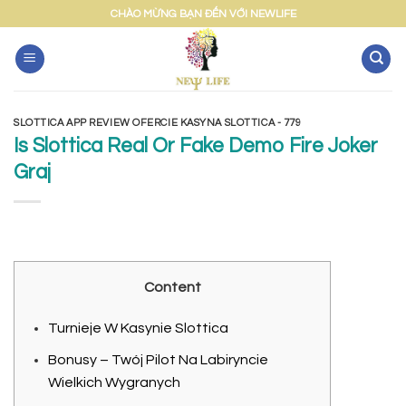
Skip
CHÀO MỪNG BẠN ĐẾN VỚI NEWLIFE
to
content
SLOTTICA APP REVIEW OFERCIE KASYNA SLOTTICA - 779
Is Slottica Real Or Fake Demo Fire Joker
Graj
Content
Turnieje W Kasynie Slottica
Bonusy – Twój Pilot Na Labiryncie
Wielkich Wygranych