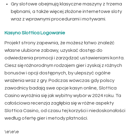
Gry slotowe obejmują klasyczne maszyny z trzema
bębnami, a także więcej złożone internetowe sloty
wraz z wprawnymi procedurami i motywami.
Kasyno Slottica Logowanie
Projekt strony zapewnia, że możesz łatwo znaleźć
własne ulubione zabawy, uzyskać dostęp do
odwiedzenia promocji i zarządzać ustawieniami konta.
Ciesz się różnorodnym rodzajem gier i zyskaj z różnych
bonusów i opcji dostępnych, by ulepszyć ogólne
wrażenia wraz z gry. Podczas wówczas gdy polscy
zawodnicy badają swe opcje kasyn online, Slottica
Casino wyróżnia się jak wybitny wybór w 2024 roku. Ta
całościowa recenzja zagłębia się w różne aspekty
Slottica Casino, od czasu tej korzyści i niedoskonałości
według ofertę gier i metody płatności.
\e\e\e