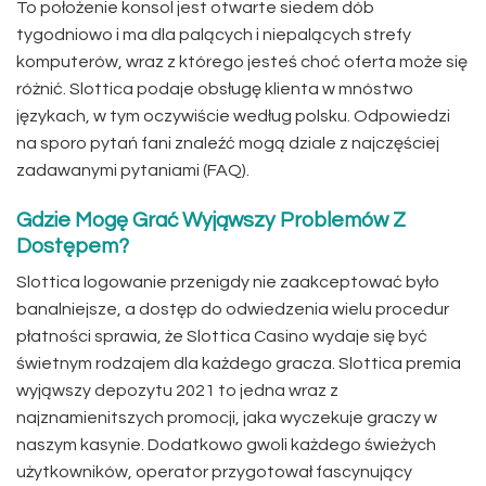
To położenie konsol jest otwarte siedem dób
tygodniowo i ma dla palących i niepalących strefy
komputerów, wraz z którego jesteś choć oferta może się
różnić. Slottica podaje obsługę klienta w mnóstwo
językach, w tym oczywiście według polsku. Odpowiedzi
na sporo pytań fani znaleźć mogą dziale z najczęściej
zadawanymi pytaniami (FAQ).
Gdzie Mogę Grać Wyjąwszy Problemów Z
Dostępem?
Slottica logowanie przenigdy nie zaakceptować było
banalniejsze, a dostęp do odwiedzenia wielu procedur
płatności sprawia, że Slottica Casino wydaje się być
świetnym rodzajem dla każdego gracza. Slottica premia
wyjąwszy depozytu 2021 to jedna wraz z
najznamienitszych promocji, jaka wyczekuje graczy w
naszym kasynie. Dodatkowo gwoli każdego świeżych
użytkowników, operator przygotował fascynujący