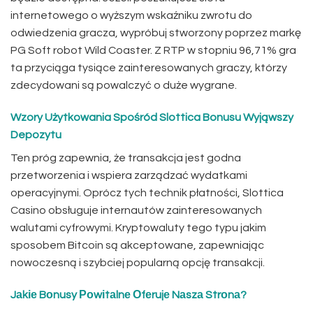
internetowego o wyższym wskaźniku zwrotu do
odwiedzenia gracza, wypróbuj stworzony poprzez markę
PG Soft robot Wild Coaster. Z RTP w stopniu 96,71% gra
ta przyciąga tysiące zainteresowanych graczy, którzy
zdecydowani są powalczyć o duże wygrane.
Wzory Użytkowania Spośród Slottica Bonusu Wyjąwszy
Depozytu
Ten próg zapewnia, że transakcja jest godna
przetworzenia i wspiera zarządzać wydatkami
operacyjnymi. Oprócz tych technik płatności, Slottica
Casino obsługuje internautów zainteresowanych
walutami cyfrowymi. Kryptowaluty tego typu jakim
sposobem Bitcoin są akceptowane, zapewniając
nowoczesną i szybciej popularną opcję transakcji.
Jаkіе Bоnusy Роwіtаlnе Оfеrujе Nаszа Strоnа?