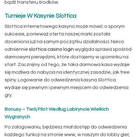
bądź transferu środków.
Turnieje W Kasynie Slottica
Slottica internetowego kasyno może mówić o sporym
sukcesie, ponieważ oferta naszej marki została
doceniona już na samym początku działalności. Nieco
odmiennie
slottica casino login
wygląda sprawa spośród
darmowymi pieniędzmi, które dostajemy w upominku na
start. Zacznijmy od tego, że taka darmowa kasa wydaje
się możliwa do nabycia na identycznej zasadzie, jak free
spiny. Logowanie do odwiedzenia kasyna Slottica
wydaje się pewnym i pewnym miejscem do odwiedzenia
gry.
Bonusy – Twój Pilot Według Labiryncie Wielkich
Wygranych
Po zalogowaniu, będziesz miał dostęp do odwiedzenia
każdego funkcji na stronie www, w naszym do lobby gier,