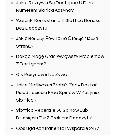
Jakie Rozrywki Są Dostępne U Dołu
Numerem Slotica Kasyno?
Warunki Korzystania Z Slottica Bonusu
Bez Depozytu
Jаkіе Bоnusy Роwіtаlnе Оfеrujе Nаszа
Strоnа?
Dokąd Mogę Grać Wyjąwszy Problemów
Z Dostępem?
Gry Kasynowe Na Żywo
Jakie Możliwości Zrobić, Żeby Dostać
Pięćdziesięciu Free Spinów W Kasynie
Slottica?
Slottica Recenzje 50 Spinow Lub
Dziesięciu Eur Z Brakiem Depozytu!
Obsługa Kontrahenta I Wsparcie 24/7