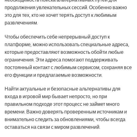
продолжения увлекательных сессий. Особенно важно
это для тех, кто не хочет терять доступ к любимым
развлечениям.
Чтобы обеспечить себе непрерывный доступ к
платформе, можно использовать специальные адреса,
которые предоставляют возможность обойти любые
ограничения. Эти адреса помогают поддерживать
постоянный контакт с любимым сервисом, сохраняя все
его функции и предлагаемые возможности.
Найти актуальные и безопасные альтернативы для
входа в игровой мир бывает непросто, но при
правильном подходе этот процесс не займет много
времени. Важно доверять проверенным источникам и
внимательно следить за обновлениями, чтобы всегда
оставаться на связи с миром развлечений.