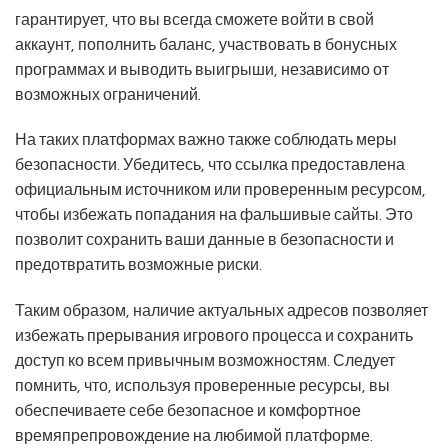
гарантирует, что вы всегда сможете войти в свой
аккаунт, пополнить баланс, участвовать в бонусных
программах и выводить выигрыши, независимо от
возможных ограничений.
На таких платформах важно также соблюдать меры
безопасности. Убедитесь, что ссылка предоставлена
официальным источником или проверенным ресурсом,
чтобы избежать попадания на фальшивые сайты. Это
позволит сохранить ваши данные в безопасности и
предотвратить возможные риски.
Таким образом, наличие актуальных адресов позволяет
избежать прерывания игрового процесса и сохранить
доступ ко всем привычным возможностям. Следует
помнить, что, используя проверенные ресурсы, вы
обеспечиваете себе безопасное и комфортное
времяпрепровождение на любимой платформе.