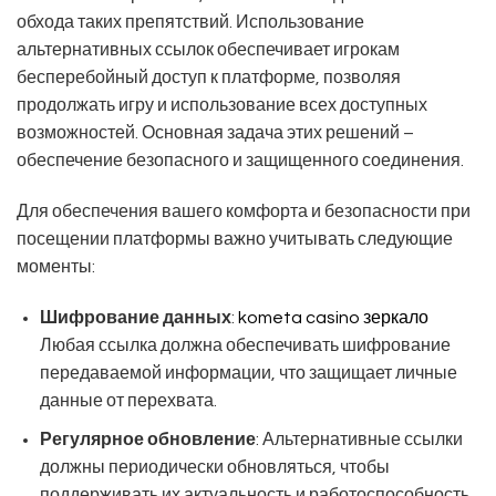
обхода таких препятствий. Использование
альтернативных ссылок обеспечивает игрокам
бесперебойный доступ к платформе, позволяя
продолжать игру и использование всех доступных
возможностей. Основная задача этих решений –
обеспечение безопасного и защищенного соединения.
Для обеспечения вашего комфорта и безопасности при
посещении платформы важно учитывать следующие
моменты:
Шифрование данных
:
kometa casino зеркало
Любая ссылка должна обеспечивать шифрование
передаваемой информации, что защищает личные
данные от перехвата.
Регулярное обновление
: Альтернативные ссылки
должны периодически обновляться, чтобы
поддерживать их актуальность и работоспособность.