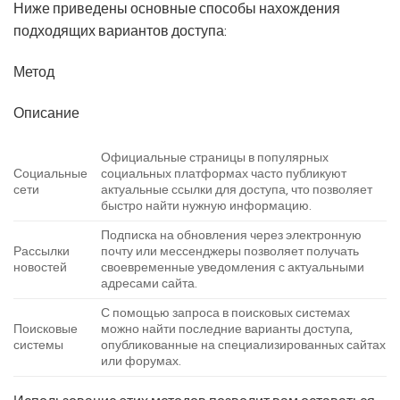
Ниже приведены основные способы нахождения
подходящих вариантов доступа:
Метод
Описание
Официальные страницы в популярных
Социальные
социальных платформах часто публикуют
сети
актуальные ссылки для доступа, что позволяет
быстро найти нужную информацию.
Подписка на обновления через электронную
Рассылки
почту или мессенджеры позволяет получать
новостей
своевременные уведомления с актуальными
адресами сайта.
С помощью запроса в поисковых системах
Поисковые
можно найти последние варианты доступа,
системы
опубликованные на специализированных сайтах
или форумах.