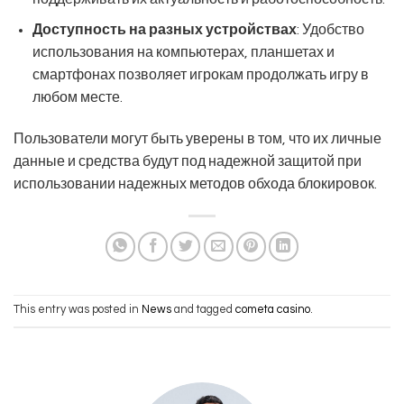
Доступность на разных устройствах
: Удобство
использования на компьютерах, планшетах и
смартфонах позволяет игрокам продолжать игру в
любом месте.
Пользователи могут быть уверены в том, что их личные
данные и средства будут под надежной защитой при
использовании надежных методов обхода блокировок.
This entry was posted in
News
and tagged
cometa casino
.