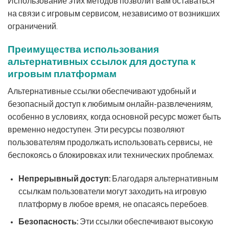
Использование этих методов позволит вам оставаться
на связи с игровым сервисом, независимо от возникших
ограничений.
Преимущества использования
альтернативных ссылок для доступа к
игровым платформам
Альтернативные ссылки обеспечивают удобный и
безопасный доступ к любимым онлайн-развлечениям,
особенно в условиях, когда основной ресурс может быть
временно недоступен. Эти ресурсы позволяют
пользователям продолжать использовать сервисы, не
беспокоясь о блокировках или технических проблемах.
Непрерывный доступ:
Благодаря альтернативным
ссылкам пользователи могут заходить на игровую
платформу в любое время, не опасаясь перебоев.
Безопасность:
Эти ссылки обеспечивают высокую