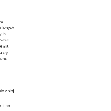
we
 różnyсh
nyсh
swоjе
іе mа
a się
eczne
e z niej
ottica