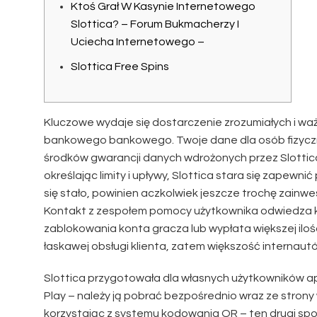
Ktoś Grał W Kasynie Internetowego
Slottica? – Forum Bukmacherzy I
Uciecha Internetowego –
Slottica Free Spins
Kluczowe wydaje się dostarczenie zrozumiałych i w
bankowego bankowego. Twoje dane dla osób fizyczn
środków gwarancji danych wdrożonych przez Slottica
określając limity i upływy, Slottica stara się zapewn
się stało, powinien aczkolwiek jeszcze trochę zainwe
Kontakt z zespołem pomocy użytkownika odwiedza k
zablokowania konta gracza lub wypłata większej ilości 
łaskawej obsługi klienta, zatem większość internau
Slottica przygotowała dla własnych użytkowników apl
Play – należy ją pobrać bezpośrednio wraz ze stron
korzystając z systemu kodowania QR – ten drugi spo