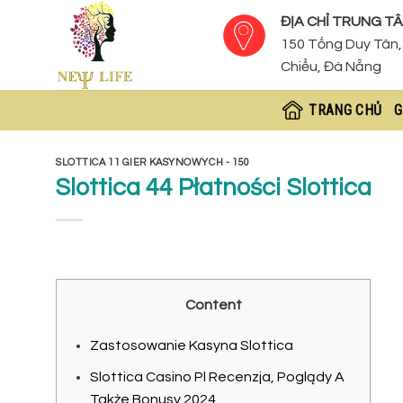
Skip
ĐỊA CHỈ TRUNG TÂ
to
150 Tống Duy Tân, 
content
Chiểu, Đà Nẵng
TRANG CHỦ
G
SLOTTICA 11 GIER KASYNOWYCH - 150
Slottica 44 Płatności Slottica
Content
Zastosowanie Kasyna Slottica
Slottica Casino Pl Recenzja, Poglądy A
Także Bonusy 2024