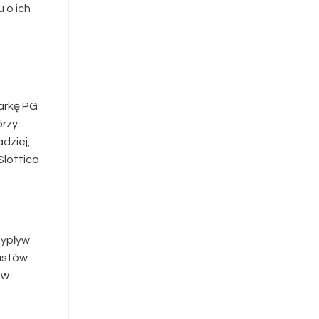
 o ich
arkę PG
órzy
dziej,
Slottica
zypływ
jastów
ów