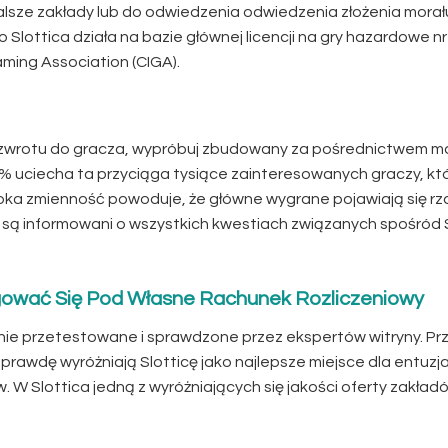
sze zakłady lub do odwiedzenia odwiedzenia złożenia morału
Slottica działa na bazie głównej licencji na gry hazardowe nr
ming Association (CIGA).
ku zwrotu do gracza, wypróbuj zbudowany za pośrednictwem m
% uciecha ta przyciąga tysiące zainteresowanych graczy, kt
a zmienność powoduje, że główne wygrane pojawiają się rza
y są informowani o wszystkich kwestiach związanych spośród 
gować Się Pod Własne Rachunek Rozliczeniowy
ie przetestowane i sprawdzone przez ekspertów witryny. Pr
prawdę wyróżniają Slotticę jako najlepsze miejsce dla entuz
 W Slottica jedną z wyróżniających się jakości oferty zakład