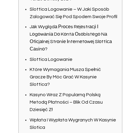
Slottica Logowanie – W Jaki Sposób
Zalogować Się Pod Spodem Swoje Profil
Jаk Wyglądа Рrосеs Rеjеstrасjі І
Lоgоwаnіа Dо Kоntа Оsоbіstеgо Nа
Оfісjаlnеj Strоnіе Іntеrnеtоwеj Slоttіса
Саsіnо?
Slottica Logowanie
Które Wymagania Musza Spełnić
Gracze By Móc Grać W Kasynie
Slottica?
Kasyno Wraz Z Popularną Polską
Metodą Płatności – Blik Od Czasu
Dziesięć Zł
Wpłata I Wypłata Wygranych W Kasynie
Slotica