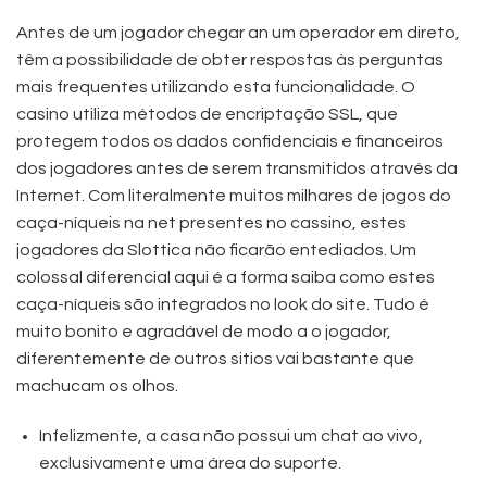
Antes de um jogador chegar an um operador em direto,
têm a possibilidade de obter respostas às perguntas
mais frequentes utilizando esta funcionalidade. O
casino utiliza métodos de encriptação SSL, que
protegem todos os dados confidenciais e financeiros
dos jogadores antes de serem transmitidos através da
Internet. Com literalmente muitos milhares de jogos do
caça-níqueis na net presentes no cassino, estes
jogadores da Slottica não ficarão entediados. Um
colossal diferencial aqui é a forma saiba como estes
caça-níqueis são integrados no look do site. Tudo é
muito bonito e agradável de modo a o jogador,
diferentemente de outros sitios vai bastante que
machucam os olhos.
Infelizmente, a casa não possui um chat ao vivo,
exclusivamente uma área do suporte.