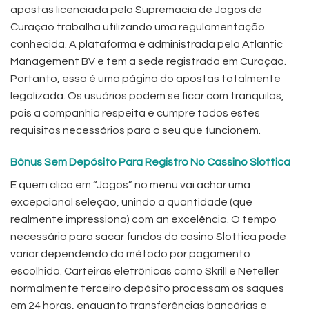
apostas licenciada pela Supremacia de Jogos de
Curaçao trabalha utilizando uma regulamentação
conhecida. A plataforma é administrada pela Atlantic
Management BV e tem a sede registrada em Curaçao.
Portanto, essa é uma página do apostas totalmente
legalizada. Os usuários podem se ficar com tranquilos,
pois a companhia respeita e cumpre todos estes
requisitos necessários para o seu que funcionem.
Bônus Sem Depósito Para Registro No Cassino Slottica
E quem clica em “Jogos” no menu vai achar uma
excepcional seleção, unindo a quantidade (que
realmente impressiona) com an excelência. O tempo
necessário para sacar fundos do casino Slottica pode
variar dependendo do método por pagamento
escolhido. Carteiras eletrônicas como Skrill e Neteller
normalmente terceiro depósito processam os saques
em 24 horas, enquanto transferências bancárias e