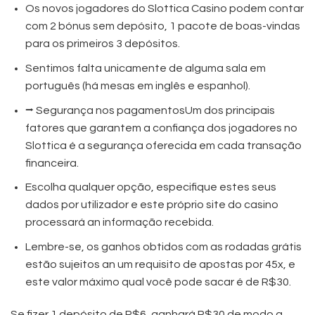
Os novos jogadores do Slottica Casino podem contar
com 2 bónus sem depósito, 1 pacote de boas-vindas
para os primeiros 3 depósitos.
Sentimos falta unicamente de alguma sala em
português (há mesas em inglês e espanhol).
⭢ Segurança nos pagamentosUm dos principais
fatores que garantem a confiança dos jogadores no
Slottica é a segurança oferecida em cada transação
financeira.
Escolha qualquer opção, especifique estes seus
dados por utilizador e este próprio site do casino
processará an informação recebida.
Lembre-se, os ganhos obtidos com as rodadas grátis
estão sujeitos an um requisito de apostas por 45x, e
este valor máximo qual você pode sacar é de R$30.
Se fizer 1 depósito de R$6, ganhará R$30 de modo a