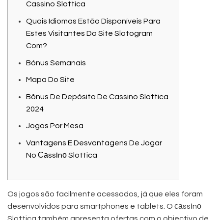
Cassino Slottica
Quais Idiomas Estão Disponíveis Para
Estes Visitantes Do Site Slotogram
Com?
Bónus Semanais
Mapa Do Site
Bônus De Depósito De Cassino Slottica
2024
Jogos Por Mesa
Vantagens E Desvantagens De Jogar
No Саssіnо Slottica
Os jogos são facilmente acessados, já que eles foram
desenvolvidos para smartphones e tablets. O саssіnо
Slottica também apresenta ofertas com o objectivo de