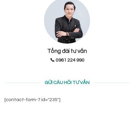
Tổng đài tư vấn
📞 0981 224 990
GỬI CÂU HỎI TƯ VẤN
[contact-form-7 id="235"]