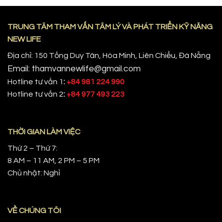
TRUNG TÂM THAM VẤN TÂM LÝ VÀ PHÁT TRIỂN KỸ NĂNG
NEW LIFE
Địa chỉ: 150 Tống Duy Tân, Hòa Minh, Liên Chiểu, Đà Nẵng
Email: thamvannewlife@gmail.com
Hotline tư vấn 1
:
+84 981 224 990
Hotline tư vấn 2
:
+84 977 493 223
THỜI GIAN LÀM VIỆC
Thứ 2 – Thứ 7:
8 AM – 11 AM, 2 PM – 5 PM
Chủ nhật: Nghỉ
VỀ CHÚNG TÔI