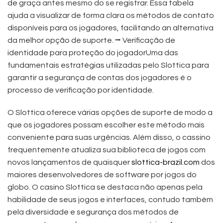
de graça antes mesmo do se registrar. Essa tabela
ajuda a visualizar de forma clara os métodos de contato
disponíveis para os jogadores, facilitando an alternativa
da melhor opção de suporte. ⭢ Verificação de
identidade para proteção do jogadorUma das
fundamentais estratégias utilizadas pelo Slottica para
garantir a segurança de contas dos jogadores é o
processo de verificação por identidade.
O Slottica oferece várias opções de suporte de modo a
que os jogadores possam escolher este método mais
conveniente para suas urgências. Além disso, o cassino
frequentemente atualiza sua biblioteca de jogos com
novos lançamentos de quaisquer
slottica-brazil.com
dos
maiores desenvolvedores de software por jogos do
globo. O casino Slottica se destaca não apenas pela
habilidade de seus jogos e interfaces, contudo também
pela diversidade e segurança dos métodos de