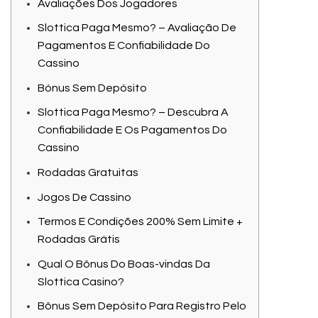
Avaliações Dos Jogadores
Slottica Paga Mesmo? – Avaliação De
Pagamentos E Confiabilidade Do
Cassino
Bónus Sem Depósito
Slottica Paga Mesmo? – Descubra A
Confiabilidade E Os Pagamentos Do
Cassino
Rodadas Gratuitas
Jogos De Cassino
Termos E Condições 200% Sem Limite +
Rodadas Grátis
Qual O Bônus Do Boas-vindas Da
Slottica Casino?
Bônus Sem Depósito Para Registro Pelo