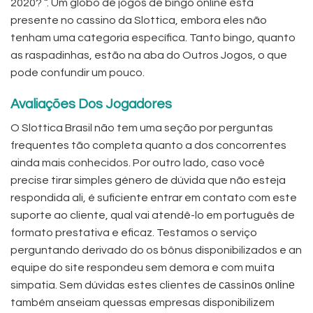
2020? “. Um globo de jogos de bingo online está
presente no cassino da Slottica, embora eles não
tenham uma categoria específica. Tanto bingo, quanto
as raspadinhas, estão na aba do Outros Jogos, o que
pode confundir um pouco.
Avaliações Dos Jogadores
O Slottica Brasil não tem uma seção por perguntas
frequentes tão completa quanto a dos concorrentes
ainda mais conhecidos. Por outro lado, caso você
precise tirar simples género de dúvida que não esteja
respondida ali, é suficiente entrar em contato com este
suporte ao cliente, qual vai atendê-lo em português de
formato prestativa e eficaz. Testamos o serviço
perguntando derivado do os bônus disponibilizados e an
equipe do site respondeu sem demora e com muita
simpatia. Sem dúvidas estes clientes de саssіnоs оnlіnе
também anseiam quessas empresas disponibilizem