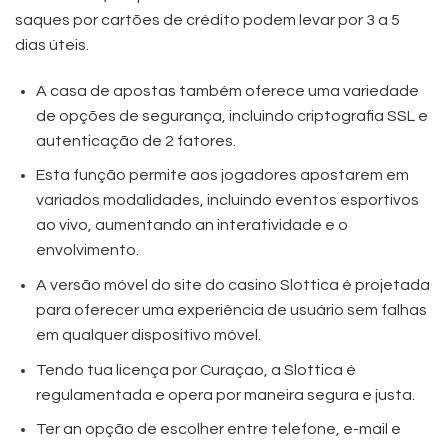
saques por cartões de crédito podem levar por 3 a 5
dias úteis.
A casa de apostas também oferece uma variedade
de opções de segurança, incluindo criptografia SSL e
autenticação de 2 fatores.
Esta função permite aos jogadores apostarem em
variados modalidades, incluindo eventos esportivos
ao vivo, aumentando an interatividade e o
envolvimento.
A versão móvel do site do casino Slottica é projetada
para oferecer uma experiência de usuário sem falhas
em qualquer dispositivo móvel.
Tendo tua licença por Curaçao, a Slottica é
regulamentada e opera por maneira segura e justa.
Ter an opção de escolher entre telefone, e-mail e