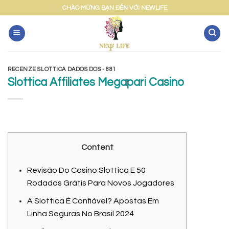
Skip
CHÀO MỪNG BẠN ĐẾN VỚI NEWLIFE
to
content
RECENZE SLOTTICA DADOS DOS - 881
Slottica Affiliates Megapari Casino
Content
Revisão Do Casino Slottica E 50
Rodadas Grátis Para Novos Jogadores
A Slottica É Confiável? Apostas Em
Linha Seguras No Brasil 2024