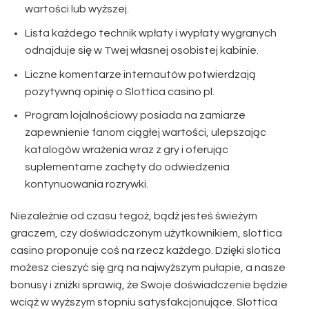
wartości lub wyższej.
Lista każdego technik wpłaty i wypłaty wygranych
odnajduje się w Twej własnej osobistej kabinie.
Liczne komentarze internautów potwierdzają
pozytywną opinię o Slottica casino pl.
Program lojalnościowy posiada na zamiarze
zapewnienie fanom ciągłej wartości, ulepszając
katalogów wrażenia wraz z gry i oferując
suplementarne zachęty do odwiedzenia
kontynuowania rozrywki.
Niezależnie od czasu tegoż, bądź jesteś świeżym
graczem, czy doświadczonym użytkownikiem, slottica
casino proponuje coś na rzecz każdego. Dzięki slotica
możesz cieszyć się grą na najwyższym pułapie, a nasze
bonusy i zniżki sprawią, że Swoje doświadczenie będzie
wciąż w wyższym stopniu satysfakcjonujące. Slottica