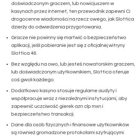
doświadczonym graczem, lub nowicjuszem w
kasynach przez internet, ten przewodnik zapewni Ci
drogocenne wiadomości na rzecz owego, jak Slottica
dzierży do odwiedzenia przygotowania.
Gracze nie powinny się martwić o bezpieczeństwo
aplikacji, jeśli pobieranie jest się z oficjalnej witryny
Slottica 46.
Bez względu na owo, lub jesteś nowatorskim graczem,
lub doświadczonym użytkownikiem, Slottica oferuje
coś gwoli każdego.
Dodatkowo kasyno stosuje regularne audyty i
współpracuje wraz z niezależnymi instytucjami, aby
zapewnić uczciwość gierek azn clp mxn i
bezpieczeństwo transakcji.
Dane dla osób fizycznych i finansowe użytkowników
są również gromadzone protokołami szyfrującymi.