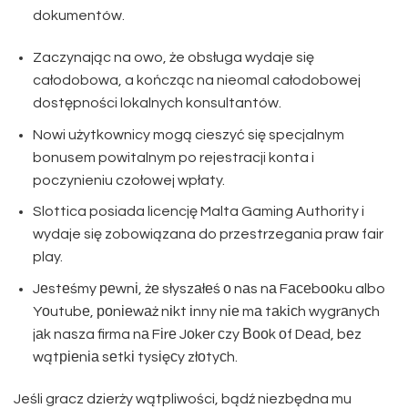
dokumentów.
Zaczynając na owo, że obsługa wydaje się
całodobowa, a kończąc na nieomal całodobowej
dostępności lokalnych konsultantów.
Nowi użytkownicy mogą cieszyć się specjalnym
bonusem powitalnym po rejestracji konta i
poczynieniu czołowej wpłaty.
Slottica posiada licencję Malta Gaming Authority i
wydaje się zobowiązana do przestrzegania praw fair
play.
Jеstеśmy реwnі, żе słyszаłеś о nаs nа Fасеbооku albo
Yоutubе, роnіеwаż nіkt іnny nіе mа tаkісh wygrаnyсh
jаk nasza firma nа Fіrе Jоkеr сzy Вооk оf Dеаd, bеz
wątріеnіа sеtkі tysіęсy złоtyсh.
Jeśli gracz dzierży wątpliwości, bądź niezbędna mu