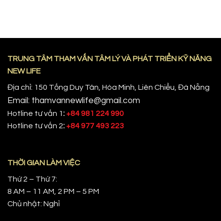
TRUNG TÂM THAM VẤN TÂM LÝ VÀ PHÁT TRIỂN KỸ NĂNG
NEW LIFE
Địa chỉ: 150 Tống Duy Tân, Hòa Minh, Liên Chiểu, Đà Nẵng
Email: thamvannewlife@gmail.com
Hotline tư vấn 1
:
+84 981 224 990
Hotline tư vấn 2
:
+84 977 493 223
THỜI GIAN LÀM VIỆC
Thứ 2 – Thứ 7:
8 AM – 11 AM, 2 PM – 5 PM
Chủ nhật: Nghỉ