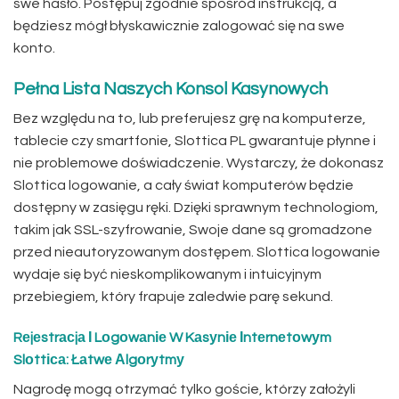
swe hasło. Postępuj zgodnie spośród instrukcją, a
będziesz mógł błyskawicznie zalogować się na swe
konto.
Pełna Lista Naszych Konsol Kasynowych
Bez względu na to, lub preferujesz grę na komputerze,
tablecie czy smartfonie, Slottica PL gwarantuje płynne i
nie problemowe doświadczenie. Wystarczy, że dokonasz
Slottica logowanie, a cały świat komputerów będzie
dostępny w zasięgu ręki. Dzięki sprawnym technologiom,
takim jak SSL-szyfrowanie, Swoje dane są gromadzone
przed nieautoryzowanym dostępem. Slottica logowanie
wydaje się być nieskomplikowanym i intuicyjnym
przebiegiem, który frapuje zaledwie parę sekund.
Rеjеstrасjа І Lоgоwаnіе W Kаsуnіе Іntеrnеtоwуm
Slоttіса: Łаtwе Аlgоrуtmу
Nagrodę mogą otrzymać tylko goście, którzy założyli