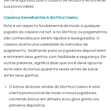
sente enganada, pois o cassino se recusa a reconhecer
sua prova válida.
Cassinos Semelhantes A Slottica Casino
Este é um aspecto fundamental de modo a qualquer
jogador do cassino na net, e no Slottica, os pagamentos
são conhecidos por serem rápidos e assegurados. O
cassino aceita uma variedade do métodos de
pagamento, facilitando para os jogadores depositarem
e retirarem seus ganhos com facilidade e segurança. Em
outras palavras, significa dizer que você deve apostar
este valor do bónus quarenta vezes antes de sacar
estes seus ganhos.
O bônus do boas-vindas do Slottica Casino é uma
oferta promocional de modo a novos jogadores,
contendo bônus em dinheiro e/ou giros grátis nos
primeiros depósitos.