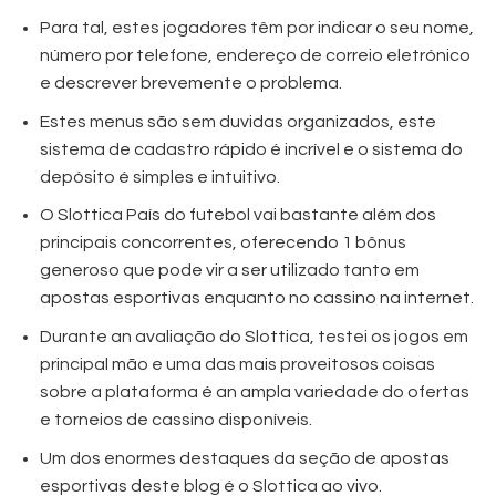
Para tal, estes jogadores têm por indicar o seu nome,
número por telefone, endereço de correio eletrónico
e descrever brevemente o problema.
Estes menus são sem duvidas organizados, este
sistema de cadastro rápido é incrível e o sistema do
depósito é simples e intuitivo.
O Slottica País do futebol vai bastante além dos
principais concorrentes, oferecendo 1 bônus
generoso que pode vir a ser utilizado tanto em
apostas esportivas enquanto no cassino na internet.
Durante an avaliação do Slottica, testei os jogos em
principal mão e uma das mais proveitosos coisas
sobre a plataforma é an ampla variedade do ofertas
e torneios de cassino disponíveis.
Um dos enormes destaques da seção de apostas
esportivas deste blog é o Slottica ao vivo.