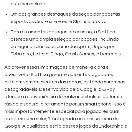
este seu celular.
Um dos grandes destaques da seção por apostas
esportivas deste site é este Slottica ao vivo.
Para os amantes do jogos de cassino, a Slottica
oferece uma ampla seleção por opções, incluindo
categorias clássicas como Jackpots, Jogos por
Tabuleiro, Loteria, Bingo, Crash Games, e bem mais.
Ao prover essas informações de maneira clara e
acessível, o Slottica garante que estes jogadores
estejam sempre cientes das regras, evitando surpresas
desagradáveis. Desenvolvido pela Google, o G Pay
oferece a conveniência de realizar embolsos de forma
rápida e segura, diretamente por um smartphone. Isso é
mais importantemente especial para jogadores qual
preferem uma solução integrada ao ecossistema do
Google. A qualidade estilo destes jogos da Endorphina é