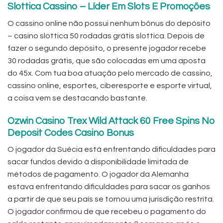
Slottica Cassino – Líder Em Slots E Promoções
O cassino online não possui nenhum bônus do depósito
– casino slottica 50 rodadas grátis slottica. Depois de
fazer o segundo depósito, o presente jogador recebe
30 rodadas grátis, que são colocadas em uma aposta
do 45x. Com tua boa atuação pelo mercado de cassino,
cassino online, esportes, ciberesporte e esporte virtual,
a coisa vem se destacando bastante.
Ozwin Casino Trex Wild Attack 60 Free Spins No
Deposit Codes Casino Bonus
O jogador da Suécia está enfrentando dificuldades para
sacar fundos devido à disponibilidade limitada de
métodos de pagamento. O jogador da Alemanha
estava enfrentando dificuldades para sacar os ganhos
a partir de que seu país se tornou uma jurisdição restrita.
O jogador confirmou de que recebeu o pagamento do