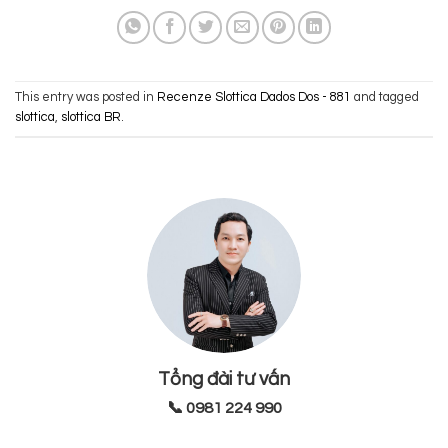
This entry was posted in
Recenze Slottica Dados Dos - 881
and tagged
slottica
,
slottica BR
.
Tổng đài tư vấn
📞 0981 224 990