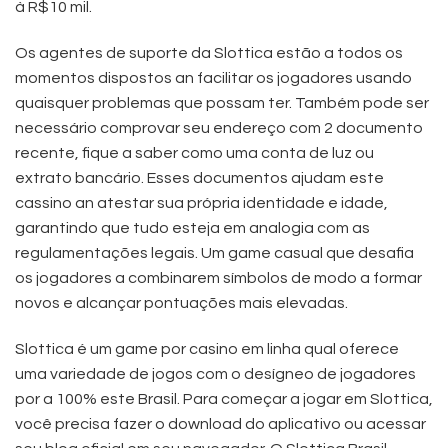
à R$10 mil.
Os agentes de suporte da Slottica estão a todos os
momentos dispostos an facilitar os jogadores usando
quaisquer problemas que possam ter. Também pode ser
necessário comprovar seu endereço com 2 documento
recente, fique a saber como uma conta de luz ou
extrato bancário. Esses documentos ajudam este
cassino an atestar sua própria identidade e idade,
garantindo que tudo esteja em analogia com as
regulamentações legais. Um game casual que desafia
os jogadores a combinarem símbolos de modo a formar
novos e alcançar pontuações mais elevadas.
Slottica é um game por casino em linha qual oferece
uma variedade de jogos com o desígneo de jogadores
por a 100% este Brasil. Para começar a jogar em Slottica,
você precisa fazer o download do aplicativo ou acessar