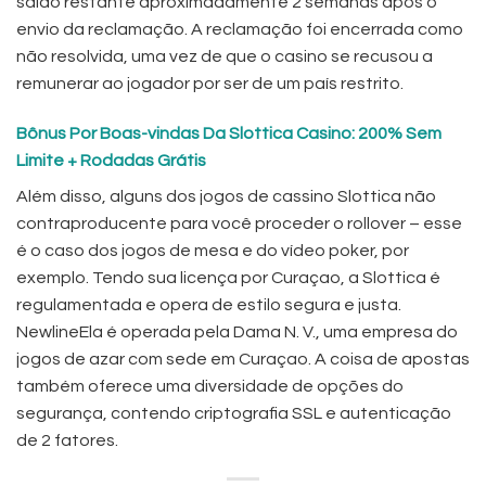
saldo restante aproximadamente 2 semanas após o
envio da reclamação. A reclamação foi encerrada como
não resolvida, uma vez de que o casino se recusou a
remunerar ao jogador por ser de um país restrito.
Bônus Por Boas-vindas Da Slottica Casino: 200% Sem
Limite + Rodadas Grátis
Além disso, alguns dos jogos de cassino Slottica não
contraproducente para você proceder o rollover – esse
é o caso dos jogos de mesa e do vídeo poker, por
exemplo. Tendo sua licença por Curaçao, a Slottica é
regulamentada e opera de estilo segura e justa.
NewlineEla é operada pela Dama N. V., uma empresa do
jogos de azar com sede em Curaçao. A coisa de apostas
também oferece uma diversidade de opções do
segurança, contendo criptografia SSL e autenticação
de 2 fatores.