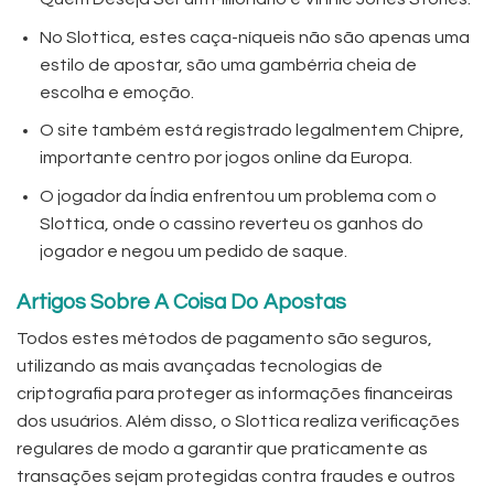
No Slottica, estes caça-níqueis não são apenas uma
estilo de apostar, são uma gambérria cheia de
escolha e emoção.
O site também está registrado legalmentem Chipre,
importante centro por jogos online da Europa.
O jogador da Índia enfrentou um problema com o
Slottica, onde o cassino reverteu os ganhos do
jogador e negou um pedido de saque.
Artigos Sobre A Coisa Do Apostas
Todos estes métodos de pagamento são seguros,
utilizando as mais avançadas tecnologias de
criptografia para proteger as informações financeiras
dos usuários. Além disso, o Slottica realiza verificações
regulares de modo a garantir que praticamente as
transações sejam protegidas contra fraudes e outros