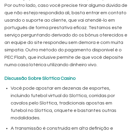
Por outro lado, caso você precise tirar alguma dúvida de
que não esteja respondida ali, basta entrar em contato
usando o suporte ao cliente, que vai atendê-lo em
português de forma prestativa eficaz. Testamos este
serviço perguntando derivado do os bônus oferecidos e
an equipe do site respondeu sem demora e com muita
simpatia. Outro método do pagamento disponível é o
PEC Flash, que inclusive permite de que você deposite
numa casa lotérica utilizando dinheiro vivo.
Discussão Sobre Slottica Casino
Você pode apostar em dezenas de esportes,
incluindo futebol virtual do Slottica, corridas por
cavalos pelo Slottica, tradicionais apostas em
futebol no Slottica, críquete e bastantes outras
modalidades.
A transmissão é construida em alta definição e