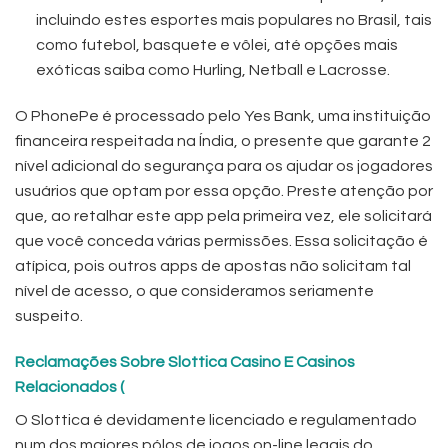
incluindo estes esportes mais populares no Brasil, tais
como futebol, basquete e vôlei, até opções mais
exóticas saiba como Hurling, Netball e Lacrosse.
O PhonePe é processado pelo Yes Bank, uma instituição
financeira respeitada na Índia, o presente que garante 2
nível adicional do segurança para os ajudar os jogadores
usuários que optam por essa opção. Preste atenção por
que, ao retalhar este app pela primeira vez, ele solicitará
que você conceda várias permissões. Essa solicitação é
atípica, pois outros apps de apostas não solicitam tal
nível de acesso, o que consideramos seriamente
suspeito.
Reclamações Sobre Slottica Casino E Casinos
Relacionados (
O Slottica é devidamente licenciado e regulamentado
num dos maiores pólos de jogos on-line legais do