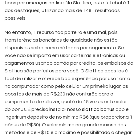
tipos por ameaças on-line. Na Slottica, este futebol é 1
dos destaques, utilizando mais de 1491 resultados
possíveis.
No entanto, 1 recurso tão porreiro é uma mal, pois
transferências bancárias de qualidade não estão
disponíveis saiba como métodos por pagamento. Se
você não se importa em usar carteiras eletrônicas ou
pagamentos usando cartão por crédito, os embolsos do
Slottica são perfeitos para você. O Slottica apostas é
fácil de utilizar e oferece boa experiência por uso tanto
no computador como pelo celular. Em primeiro lugar, as
apostas de mais do R$230 não contarão para o
cumprimento do rollover, qual é de 45 vezes este valor
do bônus. É preciso instalar nosso
slottica bonus
app e
ingerir um depósito de no mínimo R$6 (que proporciona 1
bônus de R$30). O valor mínimo na grande maioria dos
métodos é de R$10 e o máximo é possibilitado a chegar