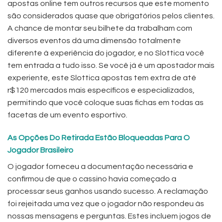
apostas online tem outros recursos que este momento
são considerados quase que obrigatórios pelos clientes.
A chance de montar seu bilhete da trabalham com
diversos eventos dá uma dimensão totalmente
diferente à experiência do jogador, e no Slottica você
tem entrada a tudo isso. Se você já é um apostador mais
experiente, este Slottica apostas tem extra de até
r$120 mercados mais específicos e especializados,
permitindo que você coloque suas fichas em todas as
facetas de um evento esportivo.
As Opções Do Retirada Estão Bloqueadas Para O
Jogador Brasileiro
O jogador forneceu a documentação necessária e
confirmou de que o cassino havia começado a
processar seus ganhos usando sucesso. A reclamação
foi rejeitada uma vez que o jogador não respondeu às
nossas mensagens e perguntas. Estes incluem jogos de