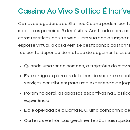
Cassino Ao Vivo Slottica É Incríve
Os novos jogadores do Slottica Casino podem conta
modo a os primeiros 3 depósitos. Contando com um
características do site web. Com sua boa atuação n
esporte virtual, a casa vem se destacando bastant
tua conta depende do método de pagamento escol
Quando uma ronda começa, a trajetória do movim
Este artigo explora os detalhes do suporte e co
serviços contribuem para uma experiência de jogo 
Porém no geral, as apostas esportivas na Slotti
experiência.
Ela é operada pela Dama N. V., uma companhia d
Carteiras eletrônicas geralmente são mais rápid