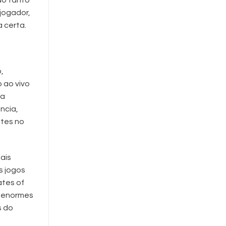
jogador,
 certa.
,
o ao vivo
ia
ncia,
ntes no
tais
s jogos
ates of
e enormes
s do