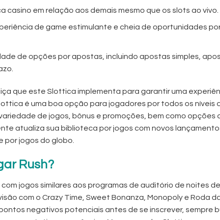
ica casino em relação aos demais mesmo que os slots ao vivo.
xperiência de game estimulante e cheia de oportunidades po
ade de opções por apostas, incluindo apostas simples, apo
azo.
tiça que este Slottica implementa para garantir uma experiê
Slottica é uma boa opção para jogadores por todos os níveis 
 variedade de jogos, bônus e promoções, bem como opções 
nte atualiza sua biblioteca por jogos com novos lançamento
 por jogos do globo.
gar Rush?
om jogos similares aos programas de auditório de noites d
evisão com o Crazy Time, Sweet Bonanza, Monopoly e Roda d
 pontos negativos potenciais antes de se inscrever, sempre