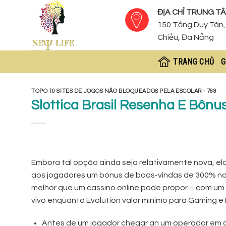
Skip
ĐỊA CHỈ TRUNG TÂ
to
150 Tống Duy Tân, 
content
Chiểu, Đà Nẵng
TRANG CHỦ
G
TOPO 10 SITES DE JOGOS NÃO BLOQUEADOS PELA ESCOLAR - 788
Slottica Brasil Resenha E Bônu
Embora tal opção ainda seja relativamente nova, el
aos jogadores um bónus de boas-vindas de 300% nos 
melhor que um cassino online pode propor – com um
vivo enquanto Evolution valor mínimo para Gaming e 
Antes de um jogador chegar an um operador em d