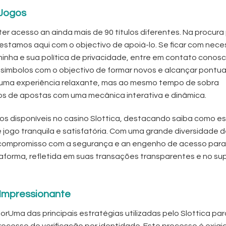
 Jogos
eter acesso an ainda mais de 90 títulos diferentes. Na procura
 estamos aqui com o objectivo de apoiá-lo. Se ficar com nec
minha e sua política de privacidade, entre em contato conos
 símbolos com o objectivo de formar novos e alcançar pontu
ca uma experiência relaxante, mas ao mesmo tempo de sobra
s de apostas com uma mecânica interativa e dinâmica.
tos disponíveis no casino Slottica, destacando saiba como e
jogo tranquila e satisfatória. Com uma grande diversidade 
compromisso com a segurança e an engenho de acesso para
taforma, refletida em suas transações transparentes e no su
 Impressionante
rUma das principais estratégias utilizadas pelo Slottica par
ocesso de verificação por identidade. Este processo é exigi