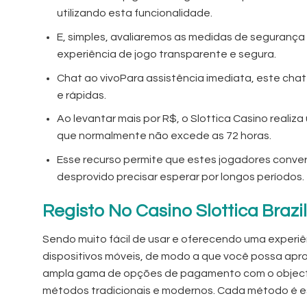
utilizando esta funcionalidade.
E, simples, avaliaremos as medidas de segurança 
experiência de jogo transparente e segura.
Chat ao vivoPara assistência imediata, este chat
e rápidas.
Ao levantar mais por R$, o Slottica Casino reali
que normalmente não excede as 72 horas.
Esse recurso permite que estes jogadores conv
desprovido precisar esperar por longos períodos.
Registo No Casino Slottica Brazil
Sendo muito fácil de usar e oferecendo uma experiê
dispositivos móveis, de modo a que você possa apro
ampla gama de opções de pagamento com o objectiv
métodos tradicionais e modernos. Cada método é esc