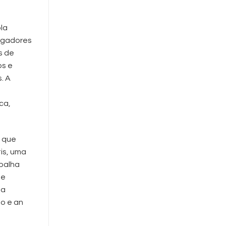
la
jogadores
s de
os e
. A
ca,
s que
is, uma
abalha
ue
na
o e an