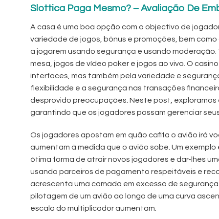
Slottica Paga Mesmo? – Avaliação De Emb
A casa é uma boa opção com o objectivo de jogadore
variedade de jogos, bônus e promoções, bem como o
a jogarem usando segurança e usando moderação. 
mesa, jogos de vídeo poker e jogos ao vivo. O casin
interfaces, mas também pela variedade e seguranç
flexibilidade e a segurança nas transações financeir
desprovido preocupações. Neste post, exploramos o
garantindo que os jogadores possam gerenciar seu
Os jogadores apostam em quão cafifa o avião irá voa
aumentam à medida que o avião sobe. Um exemplo e
ótima forma de atrair novos jogadores e dar-lhes u
usando parceiros de pagamento respeitáveis e rec
acrescenta uma camada em excesso de segurança e
pilotagem de um avião ao longo de uma curva asce
escala do multiplicador aumentam.