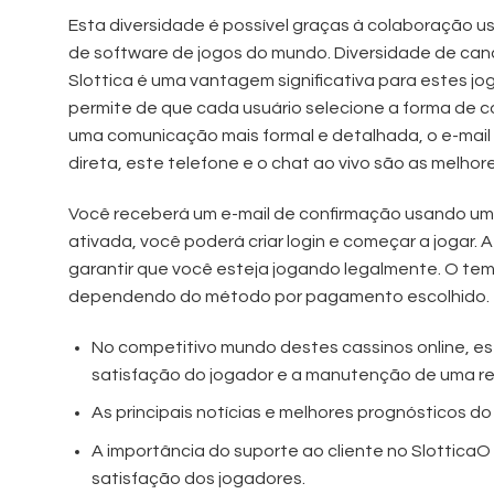
Esta diversidade é possível graças à colaboração 
de software de jogos do mundo. Diversidade de can
Slottica é uma vantagem significativa para estes jog
permite de que cada usuário selecione a forma de co
uma comunicação mais formal e detalhada, o e-mail
direta, este telefone e o chat ao vivo são as melhore
Você receberá um e-mail de confirmação usando um l
ativada, você poderá criar login e começar a jogar. 
garantir que você esteja jogando legalmente. O tem
dependendo do método por pagamento escolhido.
No competitivo mundo destes cassinos online, est
satisfação do jogador e a manutenção de uma re
As principais notícias e melhores prognósticos do
A importância do suporte ao cliente no SlotticaO 
satisfação dos jogadores.