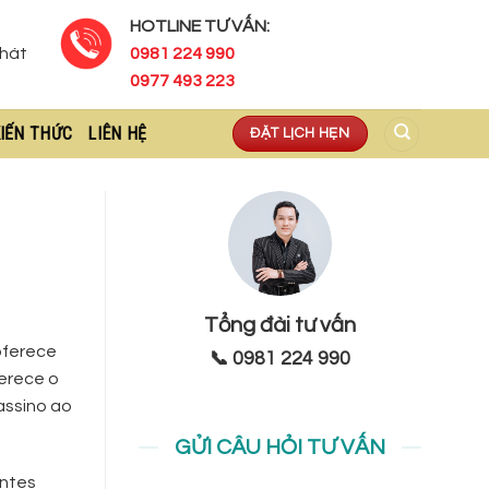
HOTLINE TƯ VẤN:
Phát
0981 224 990
0977 493 223
IẾN THỨC
LIÊN HỆ
ĐẶT LỊCH HẸN
Tổng đài tư vấn
oferece
📞 0981 224 990
ferece o
assino ao
GỬI CÂU HỎI TƯ VẤN
entes