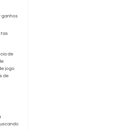
r ganhos
stas
ncia de
de
de jogo
s de
e
a
 buscando