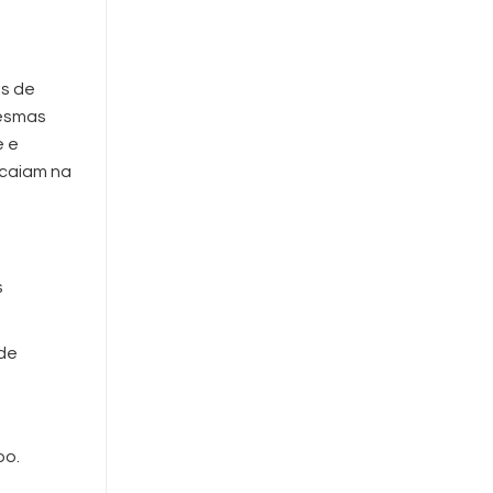
as de
mesmas
e e
 caiam na
s
 de
po.