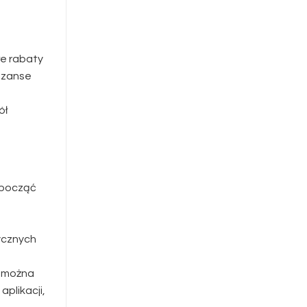
łe rabaty
 szanse
ół
zpocząć
ycznych
e można
plikacji,