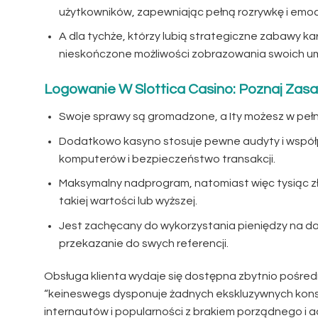
użytkowników, zapewniając pełną rozrywkę i emoc
A dla tychże, którzy lubią strategiczne zabawy k
nieskończone możliwości zobrazowania swoich um
Logowanie W Slottica Casino: Poznaj Zasa
Swoje sprawy są gromadzone, a Ity możesz w pełni 
Dodatkowo kasyno stosuje pewne audyty i współpr
komputerów i bezpieczeństwo transakcji.
Maksymalny nadprogram, natomiast więc tysiąc zł 
takiej wartości lub wyższej.
Jest zachęcany do wykorzystania pieniędzy na dal
przekazanie do swych referencji.
Obsługa klienta wydaje się dostępna zbytnio pośre
“keineswegs dysponuje żadnych ekskluzywnych kons
internautów i popularności z brakiem porządnego i a