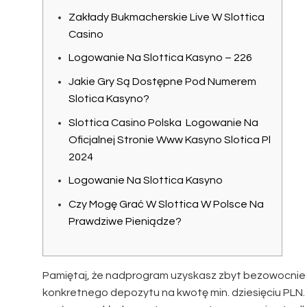
Zakłady Bukmacherskie Live W Slottica
Casino
Logowanie Na Slottica Kasyno – 226
Jakie Gry Są Dostępne Pod Numerem
Slotica Kasyno?
Slottica Casino Polska ️ Logowanie Na
Oficjalnej Stronie Www Kasyno Slotica Pl
2024
Logowanie Na Slottica Kasyno
Czy Mogę Grać W Slottica W Polsce Na
Prawdziwe Pieniądze?
Pamiętaj, że nadprogram uzyskasz zbyt bezowocnie t
konkretnego depozytu na kwotę min. dziesięciu PLN