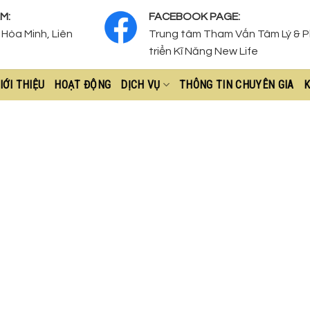
M:
FACEBOOK PAGE:
Hòa Minh, Liên
Trung tâm Tham Vấn Tâm Lý & 
triển Kĩ Năng New Life
IỚI THIỆU
HOẠT ĐỘNG
DỊCH VỤ
THÔNG TIN CHUYÊN GIA
K