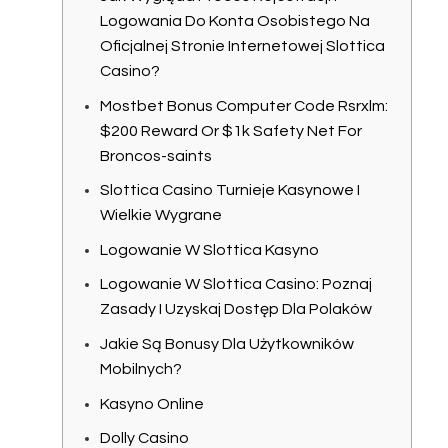
Logowania Do Konta Osobistego Na
Oficjalnej Stronie Internetowej Slottica
Casino?
Mostbet Bonus Computer Code Rsrxlm:
$200 Reward Or $1k Safety Net For
Broncos-saints
Slottica Casino Turnieje Kasynowe I
Wielkie Wygrane
Logowanie W Slottica Kasyno
Logowanie W Slottica Casino: Poznaj
Zasady I Uzyskaj Dostęp Dla Polaków
Jakie Są Bonusy Dla Użytkowników
Mobilnych?
Kasyno Online
Dolly Casino