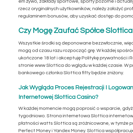
em żywo, zakłady sportowe, sporty pozorne i actual
rzecz oryginalnych użytkowników, należy założyć prof
regulaminem bonusów, aby uzyskać dostęp do pomo
Czy Mogę Zaufać Spółce Slottica
Wszystkie środki są deponowane bezzwłocznie, więc 
mogą od czasu razu rozpocząć grę. W każdej spośró
ukończone 18 lat i akceptuję Politykę prywatności 
stronie www Slottica do wglądu w każdej czasie. W
bankowego członka Slottica fifty będzie zniżony.
Jak Wygląda Proces Rejestracji I Logowan
Internetowej Slottica Casino?
W każdej momencie mogą poprosić o wsparcie, gdyż 
tygodniowo. Strona internetowa Slottica interneto
płatności watts Slottica są zróżnicowane, w tymże p
Perfect Money i Yandex Money. Slottica współpracu