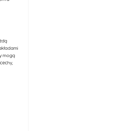
ażdą
akładami
cy mogą
сесhy,