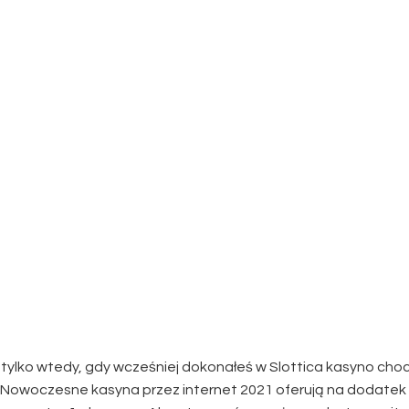
ylko wtedy, gdy wcześniej dokonałeś w Slottica kasyno choc
. Nowoczesne kasyna przez internet 2021 oferują na dodatek