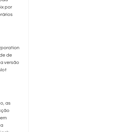
ix por
rários
rporation
ade de
ma versão
lot
o, as
ecção
o em
da