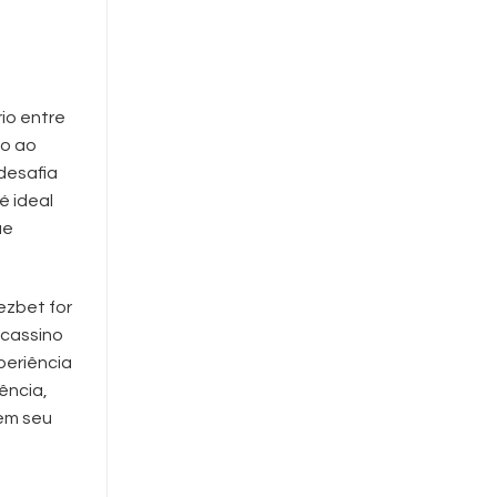
rio entre
ão ao
desafia
é ideal
ue
ezbet for
 cassino
periência
ência,
 em seu