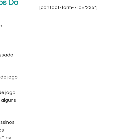
os Do
[contact-form-7 id="235"]
n
essado
 de jogo
de jogo
 alguns
assinos
os
 Play