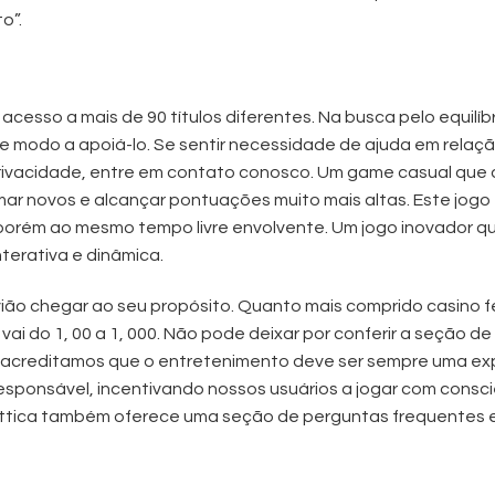
o”.
r acesso a mais de 90 títulos diferentes. Na busca pelo equilíb
e modo a apoiá-lo. Se sentir necessidade de ajuda em relaç
e privacidade, entre em contato conosco. Um game casual que 
r novos e alcançar pontuações muito mais altas. Este jogo 
porém ao mesmo tempo livre envolvente. Um jogo inovador q
erativa e dinâmica.
vião chegar ao seu propósito. Quanto mais comprido casino f
vai do 1, 00 a 1, 000. Não pode deixar por conferir a seção de
, acreditamos que o entretenimento deve ser sempre uma ex
ponsável, incentivando nossos usuários a jogar com consci
 Slottica também oferece uma seção de perguntas frequentes