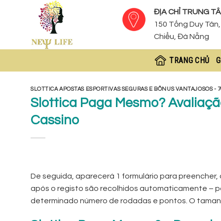
Skip
ĐỊA CHỈ TRUNG TÂ
to
150 Tống Duy Tân, 
content
Chiểu, Đà Nẵng
TRANG CHỦ
G
SLOTTICA APOSTAS ESPORTIVAS SEGURAS E BÔNUS VANTAJOSOS - 7
Slottica Paga Mesmo? Avaliaç
Cassino
De seguida, aparecerá 1 formulário para preencher, 
após o registo são recolhidos automaticamente – p
determinado número de rodadas e pontos. O tamanho 