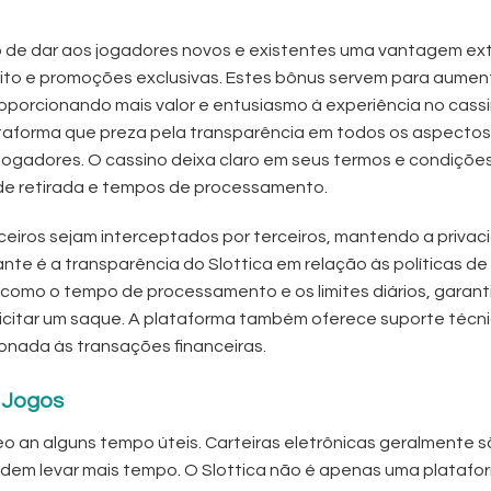
vo de dar aos jogadores novos e existentes uma vantagem ex
sito e promoções exclusivas. Estes bônus servem para aumen
porcionando mais valor e entusiasmo à experiência no cassi
lataforma que preza pela transparência em todos os aspectos
gadores. O cassino deixa claro em seus termos e condições
s de retirada e tempos de processamento.
eiros sejam interceptados por terceiros, mantendo a privac
te é a transparência do Slottica em relação às políticas de
s, como o tempo de processamento e os limites diários, garan
licitar um saque. A plataforma também oferece suporte técn
ionada às transações financeiras.
 Jogos
eo an alguns tempo úteis. Carteiras eletrônicas geralmente 
odem levar mais tempo. O Slottica não é apenas uma platafo