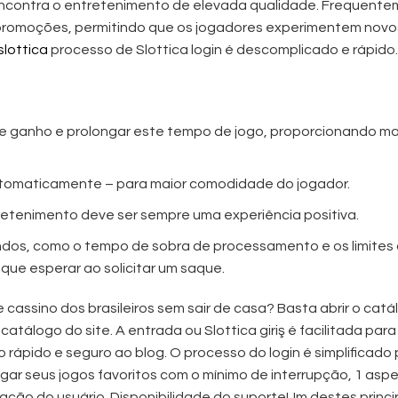
encontra o entretenimento de elevada qualidade. Frequente
 promoções, permitindo que os jogadores experimentem novo
slottica
processo de Slottica login é descomplicado e rápido.
 ganho e prolongar este tempo de jogo, proporcionando mai
utomaticamente – para maior comodidade do jogador.
tenimento deve ser sempre uma experiência positiva.
fundos, como o tempo de sobra de processamento e os limites d
que esperar ao solicitar um saque.
cassino dos brasileiros sem sair de casa? Basta abrir o catá
tálogo do site. A entrada ou Slottica giriş é facilitada para
rápido e seguro ao blog. O processo do login é simplificado
gar seus jogos favoritos com o mínimo de interrupção, 1 asp
sfação do usuário. Disponibilidade do suporteUm destes princi