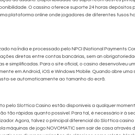
ponibilidade. O cassino oferece suporte 24 horas depósitos p
 uma plataforma online onde jogadores de diferentes fusos ho
ado na Índia e processado pelo NPCI (National Payments Co
ansações diretas entre contas bancárias, sem an obrigatoried
s e simplificadas. Para o site oficial, o casino desenvolveu u
tamente em Android, iOS e Windows Mobile. Quando abre uma s
justa-se automaticamente ao tamanho do ecrã.
to pelo Slottica Casino estão disponíveis a qualquer moment
tão rápidas quanto possível. Para tal, é necessário ir à s
zador. Agora, talvez o principal diferencial do Slottica casin
trola máquinas de jogo NOVOMATIC sem sair de casa através 