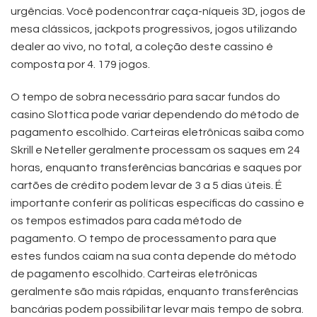
urgências. Você podencontrar caça-níqueis 3D, jogos de
mesa clássicos, jackpots progressivos, jogos utilizando
dealer ao vivo, no total, a coleção deste cassino é
composta por 4. 179 jogos.
O tempo de sobra necessário para sacar fundos do
casino Slottica pode variar dependendo do método de
pagamento escolhido. Carteiras eletrônicas saiba como
Skrill e Neteller geralmente processam os saques em 24
horas, enquanto transferências bancárias e saques por
cartões de crédito podem levar de 3 a 5 dias úteis. É
importante conferir as políticas específicas do cassino e
os tempos estimados para cada método de
pagamento. O tempo de processamento para que
estes fundos caiam na sua conta depende do método
de pagamento escolhido. Carteiras eletrônicas
geralmente são mais rápidas, enquanto transferências
bancárias podem possibilitar levar mais tempo de sobra.