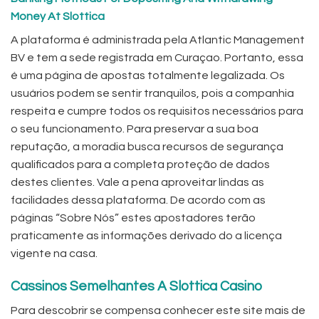
Money At Slottica
A plataforma é administrada pela Atlantic Management
BV e tem a sede registrada em Curaçao. Portanto, essa
é uma página de apostas totalmente legalizada. Os
usuários podem se sentir tranquilos, pois a companhia
respeita e cumpre todos os requisitos necessários para
o seu funcionamento. Para preservar a sua boa
reputação, a moradia busca recursos de segurança
qualificados para a completa proteção de dados
destes clientes. Vale a pena aproveitar lindas as
facilidades dessa plataforma. De acordo com as
páginas “Sobre Nós” estes apostadores terão
praticamente as informações derivado do a licença
vigente na casa.
Cassinos Semelhantes A Slottica Casino
Para descobrir se compensa conhecer este site mais de