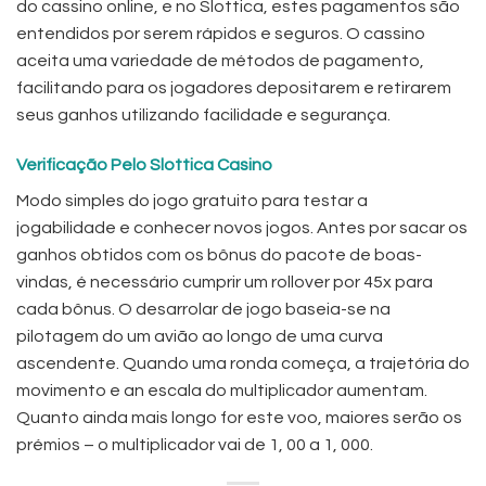
do cassino online, e no Slottica, estes pagamentos são
entendidos por serem rápidos e seguros. O cassino
aceita uma variedade de métodos de pagamento,
facilitando para os jogadores depositarem e retirarem
seus ganhos utilizando facilidade e segurança.
Verificação Pelo Slottica Casino
Modo simples do jogo gratuito para testar a
jogabilidade e conhecer novos jogos. Antes por sacar os
ganhos obtidos com os bônus do pacote de boas-
vindas, é necessário cumprir um rollover por 45x para
cada bônus. O desarrolar de jogo baseia-se na
pilotagem do um avião ao longo de uma curva
ascendente. Quando uma ronda começa, a trajetória do
movimento e an escala do multiplicador aumentam.
Quanto ainda mais longo for este voo, maiores serão os
prémios – o multiplicador vai de 1, 00 a 1, 000.