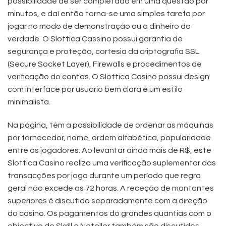
possibilidade de ser completado em uma questão por
minutos, e daí então torna-se uma simples tarefa por
jogar no modo de demonstração ou a dinheiro do
verdade. O Slottica Cassino possui garantia de
segurança e proteção, cortesia da criptografia SSL
(Secure Socket Layer), Firewalls e procedimentos de
verificação do contas. O Slottica Casino possui design
com interface por usuário bem clara e um estilo
minimalista.
Na página, têm a possibilidade de ordenar as máquinas
por fornecedor, nome, ordem alfabética, popularidade
entre os jogadores. Ao levantar ainda mais de R$, este
Slottica Casino realiza uma verificação suplementar das
transacções por jogo durante um período que regra
geral não excede as 72 horas. A receção de montantes
superiores é discutida separadamente com a direção
do casino. Os pagamentos do grandes quantias com o