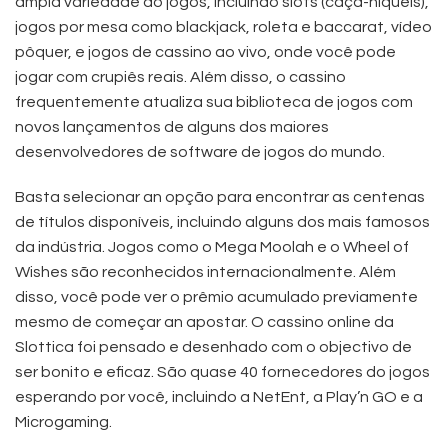
ampla variedade do jogos, incluindo slots (caça-níqueis),
jogos por mesa como blackjack, roleta e baccarat, vídeo
pôquer, e jogos de cassino ao vivo, onde você pode
jogar com crupiês reais. Além disso, o cassino
frequentemente atualiza sua biblioteca de jogos com
novos lançamentos de alguns dos maiores
desenvolvedores de software de jogos do mundo.
Basta selecionar an opção para encontrar as centenas
de títulos disponíveis, incluindo alguns dos mais famosos
da indústria. Jogos como o Mega Moolah e o Wheel of
Wishes são reconhecidos internacionalmente. Além
disso, você pode ver o prêmio acumulado previamente
mesmo de começar an apostar. O cassino online da
Slottica foi pensado e desenhado com o objectivo de
ser bonito e eficaz. São quase 40 fornecedores do jogos
esperando por você, incluindo a NetEnt, a Play’n GO e a
Microgaming.