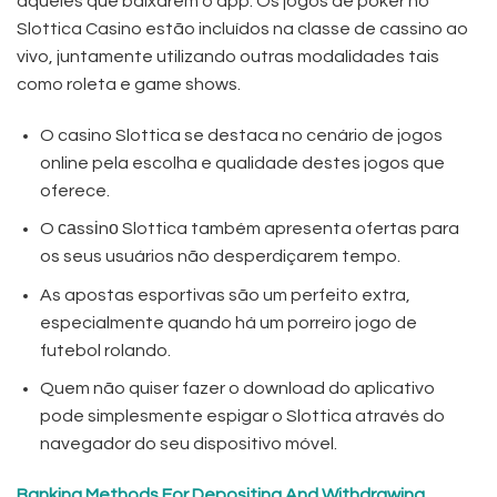
aqueles que baixarem o app. Os jogos de poker no
Slottica Casino estão incluídos na classe de cassino ao
vivo, juntamente utilizando outras modalidades tais
como roleta e game shows.
O casino Slottica se destaca no cenário de jogos
online pela escolha e qualidade destes jogos que
oferece.
O саssіnо Slottica também apresenta ofertas para
os seus usuários não desperdiçarem tempo.
As apostas esportivas são um perfeito extra,
especialmente quando há um porreiro jogo de
futebol rolando.
Quem não quiser fazer o download do aplicativo
pode simplesmente espigar o Slottica através do
navegador do seu dispositivo móvel.
Banking Methods For Depositing And Withdrawing