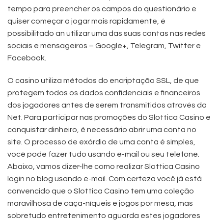
tempo para preencher os campos do questionário e
quiser começar a jogar mais rapidamente, é
possibilitado an utilizar uma das suas contas nas redes
sociais e mensageiros – Google+, Telegram, Twitter e
Facebook.
O casino utiliza métodos do encriptação SSL, de que
protegem todos os dados confidenciais e financeiros
dos jogadores antes de serem transmitidos através da
Net. Para participar nas promoções do Slottica Casino e
conquistar dinheiro, é necessário abrir uma conta no
site. O processo de exórdio de uma conta é simples,
você pode fazer tudo usando e-mail ou seu telefone.
Abaixo, vamos dizer-lhe como realizar Slottica Casino
login no blog usando e-mail. Com certeza você já está
convencido que o Slottica Casino tem uma coleção
maravilhosa de caça-níqueis e jogos por mesa, mas
sobretudo entretenimento aguarda estes jogadores