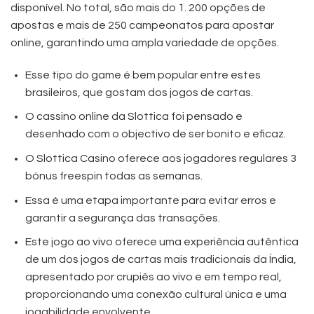
disponível. No total, são mais do 1. 200 opções de
apostas e mais de 250 campeonatos para apostar
online, garantindo uma ampla variedade de opções.
Esse tipo do game é bem popular entre estes
brasileiros, que gostam dos jogos de cartas.
O cassino online da Slottica foi pensado e
desenhado com o objectivo de ser bonito e eficaz.
O Slottica Casino oferece aos jogadores regulares 3
bónus freespin todas as semanas.
Essa é uma etapa importante para evitar erros e
garantir a segurança das transações.
Este jogo ao vivo oferece uma experiência autêntica
de um dos jogos de cartas mais tradicionais da Índia,
apresentado por crupiês ao vivo e em tempo real,
proporcionando uma conexão cultural única e uma
jogabilidade envolvente.