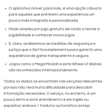
O aplicativo móvel, para mais, é uma opção robusta
para aqueles que preferem uma experiência um
pouco mais integrada e personalizada.
Modo simples por jogo gratuito de modo a testar a
jogabilidade e conhecer novos jogos.
E, claro, avaliaremos as medidas de segurança e
justiça que o Slottica implementa para garantir uma
experiência de game transparente e segura.
Jogos como o Mega Moolah e este Wheel of Wishes
são reconhecidos internacionalmente.
Todos os dados se encontram nas secções relevantes
por isso não terá muita dificuldade para descobrir
informação necessária. O serviço, no entanto, é um
pouco lento e este atendimento é em inglês ou
espanhol, embora 1 tradutor automático esteja