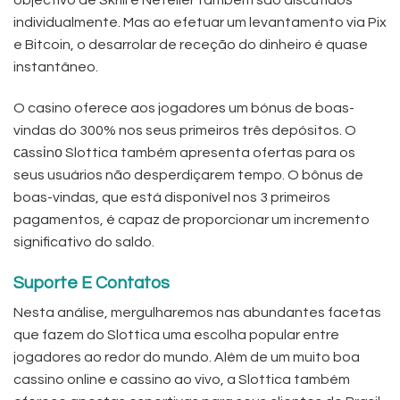
objectivo de Skrill e Neteller também são discutidos
individualmente. Mas ao efetuar um levantamento via Pix
e Bitcoin, o desarrolar de receção do dinheiro é quase
instantâneo.
O casino oferece aos jogadores um bónus de boas-
vindas do 300% nos seus primeiros três depósitos. O
саssіnо Slottica também apresenta ofertas para os
seus usuários não desperdiçarem tempo. O bônus de
boas-vindas, que está disponível nos 3 primeiros
pagamentos, é capaz de proporcionar um incremento
significativo do saldo.
Suporte E Contatos
Nesta análise, mergulharemos nas abundantes facetas
que fazem do Slottica uma escolha popular entre
jogadores ao redor do mundo. Além de um muito boa
cassino online e cassino ao vivo, a Slottica também