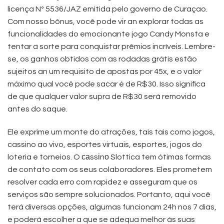
licença Nº 5536/JAZ emitida pelo governo de Curaçao.
Com nosso bônus, você pode vir an explorar todas as
funcionalidades do emocionante jogo Candy Monsta e
tentar a sorte para conquistar prêmios incríveis. Lembre-
se, os ganhos obtidos com as rodadas grátis estão
sujeitos an um requisito de apostas por 45x, e o valor
máximo qual você pode sacar é de R$30. Isso significa
de que qualquer valor supra de R$30 será removido
antes do saque.
Ele exprime um monte do atrações, tais tais como jogos,
cassino ao vivo, esportes virtuais, esportes, jogos do
loteria e torneios. O саssіnо Slottica tem ótimas formas
de contato com os seus colaboradores. Eles prometem
resolver cada erro com rapidez e asseguram que os
serviços são sempre solucionados. Portanto, aqui você
terá diversas opções, algumas funcionam 24h nos 7 dias,
e poderá escolher a que se adequa melhor às suas