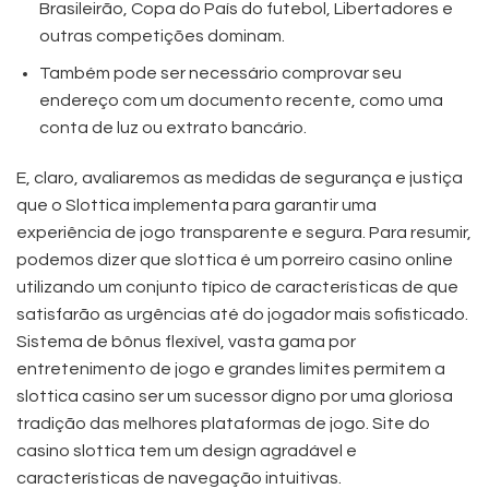
Brasileirão, Copa do País do futebol, Libertadores e
outras competições dominam.
Também pode ser necessário comprovar seu
endereço com um documento recente, como uma
conta de luz ou extrato bancário.
E, claro, avaliaremos as medidas de segurança e justiça
que o Slottica implementa para garantir uma
experiência de jogo transparente e segura. Para resumir,
podemos dizer que slottica é um porreiro casino online
utilizando um conjunto típico de características de que
satisfarão as urgências até do jogador mais sofisticado.
Sistema de bônus flexível, vasta gama por
entretenimento de jogo e grandes limites permitem a
slottica casino ser um sucessor digno por uma gloriosa
tradição das melhores plataformas de jogo. Site do
casino slottica tem um design agradável e
características de navegação intuitivas.