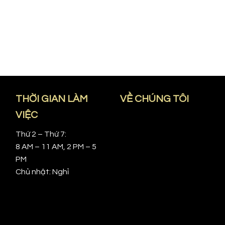
THỜI GIAN LÀM
VỀ CHÚNG TÔI
VIỆC
Thứ 2 – Thứ 7:
8 AM – 11 AM, 2 PM – 5
PM
Chủ nhật: Nghỉ