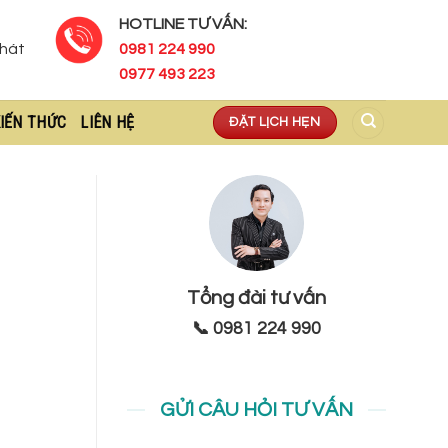
HOTLINE TƯ VẤN:
Phát
0981 224 990
0977 493 223
IẾN THỨC
LIÊN HỆ
ĐẶT LỊCH HẸN
Tổng đài tư vấn
📞 0981 224 990
GỬI CÂU HỎI TƯ VẤN