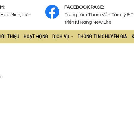
M:
FACEBOOK PAGE:
Hòa Minh, Liên
Trung tâm Tham Vấn Tâm Lý & 
triển Kĩ Năng New Life
IỚI THIỆU
HOẠT ĐỘNG
DỊCH VỤ
THÔNG TIN CHUYÊN GIA
K
ые