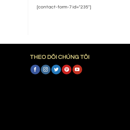
[contact-form-7 id="235"]
THEO DÕI CHÚNG TÔI