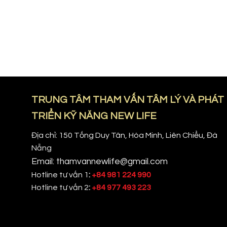
TRUNG TÂM THAM VẤN TÂM LÝ VÀ PHÁT
TRIỂN KỸ NĂNG NEW LIFE
Địa chỉ: 150 Tống Duy Tân, Hòa Minh, Liên Chiểu, Đà
Nẵng
Email: thamvannewlife@gmail.com
Hotline tư vấn 1
:
+84 981 224 990
Hotline tư vấn 2
:
+84 977 493 223