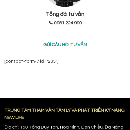
Tổng đài tư vấn
📞 0981 224 990
GỬI CÂU HỎI TƯ VẤN
[contact-form-7 id="235"]
TRUNG TÂM THAM VẤN TÂM LÝ VÀ PHÁT TRIỂN KỸ NĂNG
NEW LIFE
Địa chỉ: 150 Tống Duy Tân, Hòa Minh, Liên Chiểu, Đà Nẵng