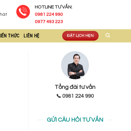
HOTLINE TƯ VẤN:
Phát
0981 224 990
0977 493 223
IẾN THỨC
LIÊN HỆ
ĐẶT LỊCH HẸN
Tổng đài tư vấn
📞 0981 224 990
GỬI CÂU HỎI TƯ VẤN