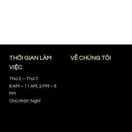
THỜI GIAN LÀM
VỀ CHÚNG TÔI
VIỆC
Thứ 2 – Thứ 7:
8 AM – 11 AM, 2 PM – 5
PM
Chủ nhật: Nghỉ