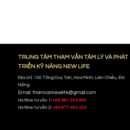
TRUNG TÂM THAM VẤN TÂM LÝ VÀ PHÁT
TRIỂN KỸ NĂNG NEW LIFE
Địa chỉ: 150 Tống Duy Tân, Hòa Minh, Liên Chiểu, Đà
Nẵng
Email: thamvannewlife@gmail.com
Hotline tư vấn 1
:
+84 981 224 990
Hotline tư vấn 2
:
+84 977 493 223