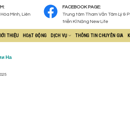
M:
FACEBOOK PAGE:
Hòa Minh, Liên
Trung tâm Tham Vấn Tâm Lý & 
triển Kĩ Năng New Life
IỚI THIỆU
HOẠT ĐỘNG
DỊCH VỤ
THÔNG TIN CHUYÊN GIA
K
ми На
2025