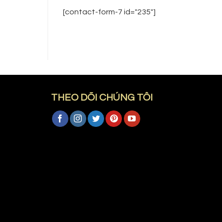
[contact-form-7 id="235"]
THEO DÕI CHÚNG TÔI