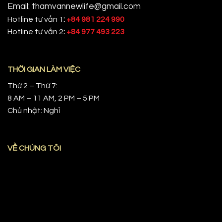
Email: thamvannewlife@gmail.com
Hotline tư vấn 1
:
+84 981 224 990
Hotline tư vấn 2
:
+84 977 493 223
THỜI GIAN LÀM VIỆC
Thứ 2 – Thứ 7:
8 AM – 11 AM, 2 PM – 5 PM
Chủ nhật: Nghỉ
VỀ CHÚNG TÔI