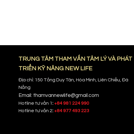
TRUNG TÂM THAM VẤN TÂM LÝ VÀ PHÁT
TRIỂN KỸ NĂNG NEW LIFE
Địa chỉ: 150 Tống Duy Tân, Hòa Minh, Liên Chiểu, Đà
Nẵng
Email: thamvannewlife@gmail.com
Hotline tư vấn 1
:
+84 981 224 990
Hotline tư vấn 2
:
+84 977 493 223