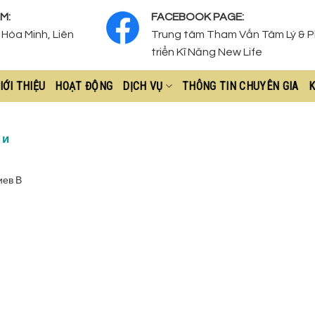
M:
FACEBOOK PAGE:
Hòa Minh, Liên
Trung tâm Tham Vấn Tâm Lý & 
triển Kĩ Năng New Life
IỚI THIỆU
HOẠT ĐỘNG
DỊCH VỤ
THÔNG TIN CHUYÊN GIA
K
 и
иев В