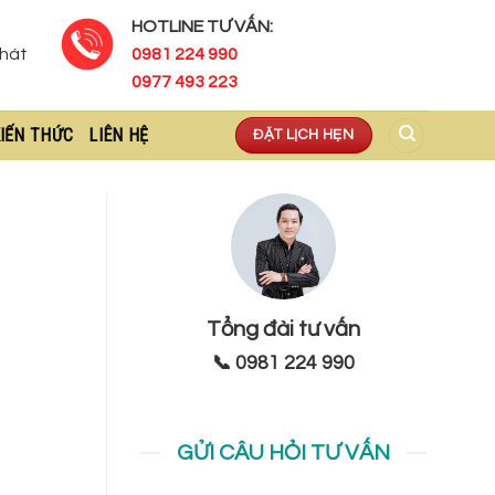
HOTLINE TƯ VẤN:
Phát
0981 224 990
0977 493 223
IẾN THỨC
LIÊN HỆ
ĐẶT LỊCH HẸN
Tổng đài tư vấn
📞 0981 224 990
GỬI CÂU HỎI TƯ VẤN