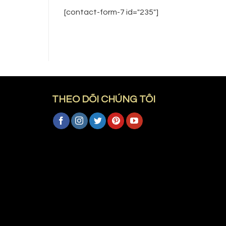
[contact-form-7 id="235"]
THEO DÕI CHÚNG TÔI