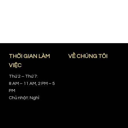
THỜI GIAN LÀM
VỀ CHÚNG TÔI
VIỆC
Thứ 2 – Thứ 7:
8 AM – 11 AM, 2 PM – 5
PM
Chủ nhật: Nghỉ