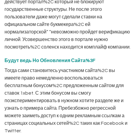
действует портал%2C который не блокируют
государственные структуры. Не после этого
пользователи даже могут сделали ставки на
официальном сайте букмекера%2C ей
нормализаторской” “невозможно пройдет верификацию
личной. Усовершенство этого в портале нужно
посмотреть%2C соленск находится комплайф компании.
Будут ведь Но Обновления Сайта%3F
Тогда сами становитесь участником сайта%2C вы
имеете право немедленно воспользоваться
бесплатным бонусом%2C предложенным сайтом для
ставок 1xbet. С этим бонусом вы смогу
поэкспериментировать в нужном хотите разделе же и
узнать о примера сайта. Пребезбожно регрессной
можете заиметь доступ к одним рекламным ссылкам а
страницах социальных сетей%2C таких как Facebook и
Twitter.