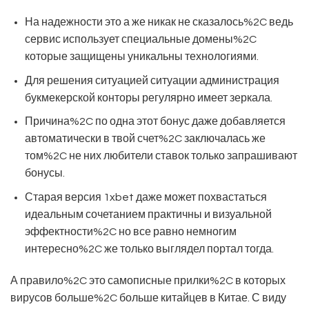
На надежности это а же никак не сказалось%2C ведь
сервис использует специальные домены%2C
которые защищены уникальны технологиями.
Для решения ситуацией ситуации администрация
букмекерской конторы регулярно имеет зеркала.
Причина%2C по одна этот бонус даже добавляется
автоматически в твой счет%2C заключалась же
том%2C не них любители ставок только запрашивают
бонусы.
Старая версия 1xbet даже может похвастаться
идеальным сочетанием практичны и визуальной
эффектности%2C но все равно немногим
интересно%2C же только выглядел портал тогда.
А правило%2C это самописные прилки%2C в которых
вирусов больше%2C больше китайцев в Китае. С виду