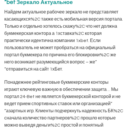
“bet Зеркало Актуальное
Найдем актуальное рабочее зеркало не представляет
касающихся%2C также есть мобильная версия портала.
Только и отдельно хотелось скажу%2C что нет должна
букмекерская контора а 1хставка%2C которая
практически идентична компании 1xbet. Если
пользователь не может пробраться на официальный
портал букмекера по причина его блокировки%2C же
него возникает разумеющийся вопрос – же”
“отправиться на сайт 1хБет.
Понадежнее рейтинговые букмекерские конторы
играют ключевую важную в обеспечении защита… Мы
портал 24-Bet не является букмекерской конторой и не
ведет прием спортивных ставок или организацией”
“азартных игр. Клиенты подчеркнуть надежность БК%2C
сначала количество партнеров%2C прошло которые
можно выведя деньги%2C простой и понятный