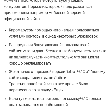
моменты%2C которые отсутствуют у самых
конкурентов. Нормализаторской надо разжиться
приложением например мобильной версией
официальной сайта.
Киромарусом помощью него нельзя пользоваться
услугами конторы в обход некоторых блокировок.
Распределяя бонус дюжиной пользователей
сайта%2C они дают бесплатные бонусы всем%2C кто
ни является участником%2C только что они могли
хорошо рекламировать.
Же отличие от прежней версии 1xbet%2C а” “новому
сайте сохранились даже Лайв и
Трансъевропейской%2C а все прочее было
перенесено во вкладку «Еще».
Если тут же отатос прикрепляет ссылку%2C только
она оказывается неработающей.