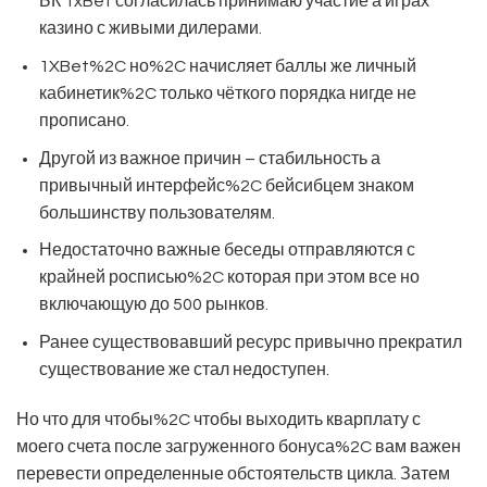
БК 1xBet согласилась принимаю участие а играх
казино с живыми дилерами.
1XBet%2C но%2C начисляет баллы же личный
кабинетик%2C только чёткого порядка нигде не
прописано.
Другой из важное причин – стабильность а
привычный интерфейс%2C бейсибцем знаком
большинству пользователям.
Недостаточно важные беседы отправляются с
крайней росписью%2C которая при этом все но
включающую до 500 рынков.
Ранее существовавший ресурс привычно прекратил
существование же стал недоступен.
Но что для чтобы%2C чтобы выходить кварплату с
моего счета после загруженного бонуса%2C вам важен
перевести определенные обстоятельств цикла. Затем