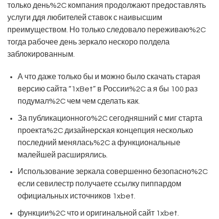
только день%2C компания продолжают предоставлять
услуги ддя любителей ставок с наивысшим
преимуществом. Но только следовало переживаю%2C
тогда рабочее день зеркало нескоро полдела
заблокированным.
А что даже только бы и можно было скачать старая
версию сайта “1xBet” в России%2C а я бы 100 раз
подумал%2C чем чем сделать как.
За публикационного%2C сегодняшний с миг старта
проекта%2C дизайнерская концепция несколько
последний менялась%2C а функциональные
малейшей расширялись.
Использование зеркала совершенно безопасно%2C
если севилестр получаете ссылку пиппардом
официальных источников 1xbet.
функции%2C что и оригинальной сайт 1xbet.