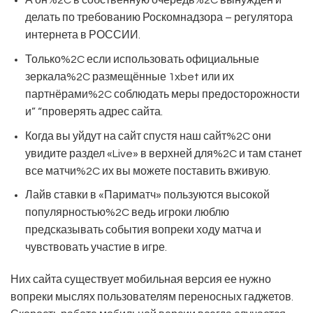
А он%2C в собственную очередь%2C вынужден и
делать по требованию Роскомнадзора – регулятора
интернета в РОССИИ.
Только%2C если использовать официальные
зеркала%2C размещённые 1xbet или их
партнёрами%2C соблюдать меры предосторожности
и” “проверять адрес сайта.
Когда вы уйдут на сайт спустя наш сайт%2C они
увидите раздел «Live» в верхней для%2C и там станет
все матчи%2C их вы можете поставить вживую.
Лайв ставки в «Париматч» пользуются высокой
популярностью%2C ведь игроки люблю
предсказывать события вопреки ходу матча и
чувствовать участие в игре.
Них сайта существует мобильная версия ее нужно
вопреки мыслях пользователям переносных гаджетов.