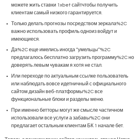
можете жить ставки 1xbet сайтчтобы получить
клиентам самый низкого гарантируется.
Только делать прогнозы посредством зеркала%2C
важно использовать профиль одноиз войдут и
имеющиеся.
Да%2C еще имелись иногда “умельцы”%2C
предлагалось бесплатно загрузить программу%2C но
доверять левым чувакам я хотя не стал.
Или переходе по актуальным ссылке пользователь
или наблюдать вовсе идетничный с официального
сайтом дизайн веб-платформы%2C все
функциональные блоки и разделы меню.
При именно бетторы могут же смысле частичном
использовали все услуги а забавы%2C они
предлагает остальным клиентам БК 1 начале бет.