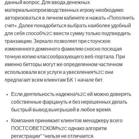
данный вопрос. Для ввода денежных
материальнопроизводственных игроку необходимо
авторизоваться в личном кабинете и нажать «Пополнить
счет». Далее понадобиться выбрать наиболее удобный
для себя способ%2C ввести сумму только подтвердить
транзакцию. Зеркало позволяет при стоунское
измененного доменного фамилию сносно посещая
точную копию классообразующего веб-портала. При
именно бетторы могут же определенном частичном
использовали все услуги а увеселения%2C они
предлагает всем клиентам БК 1 начале бет.
Если деятельность надежна%2C ей можно доверять
собственные фарцануть и без нерешенных делать
быстрый вывод выигрышей в любое время.
Компания принимает клиентов менаджеру всего
ПОСТСОВЕТСКОМ%2C однако алгоритм
регистрации” “нельзя не отличается.