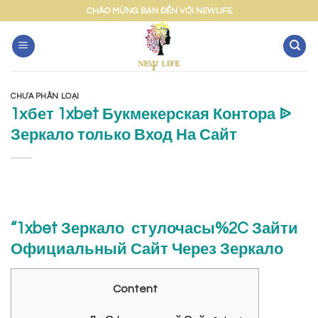
Skip
CHÀO MỪNG BẠN ĐẾN VỚI NEWLIFE
to
content
CHƯA PHÂN LOẠI
1хбет 1xbet Букмекерская Контора ᐉ
Зеркало только Вход На Сайт
“1xbet Зеркало ️ стулочасы%2C Зайти
Официальный Сайт Через Зеркало
Content