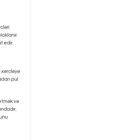
cləri
loklanır.
 edir.
ə xərcləyə
madan pul
 etmək və
ındadır.
lunu