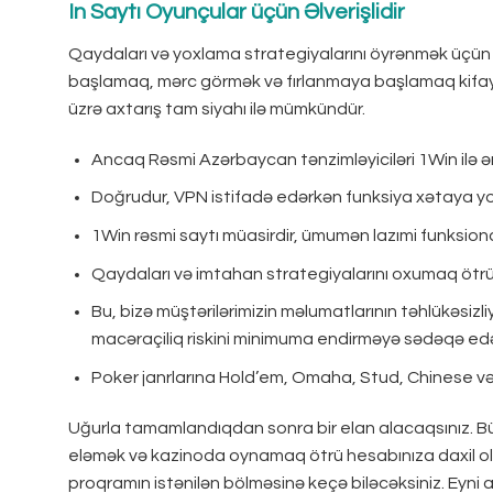
In Saytı Oyunçular üçün Əlverişlidir
Qaydaları və yoxlama strategiyalarını öyrənmək üçün 
başlamaq, mərc görmək və fırlanmaya başlamaq kifayətd
üzrə axtarış tam siyahı ilə mümkündür.
Ancaq Rəsmi Azərbaycan tənzimləyiciləri 1Win ilə ə
Doğrudur, VPN istifadə edərkən funksiya xətaya yol
1Win rəsmi saytı müasirdir, ümumən lazımi funksionall
Qaydaları və imtahan strategiyalarını oxumaq ötrü
Bu, bizə müştərilərimizin məlumatlarının təhlükəsizl
macəraçiliq riskini minimuma endirməyə sədəqə ed
Poker janrlarına Hold’em, Omaha, Stud, Chinese və 
Uğurla tamamlandıqdan sonra bir elan alacaqsınız. Büt
eləmək və kazinoda oynamaq ötrü hesabınıza daxil o
proqramın istənilən bölməsinə keçə biləcəksiniz. Eyn