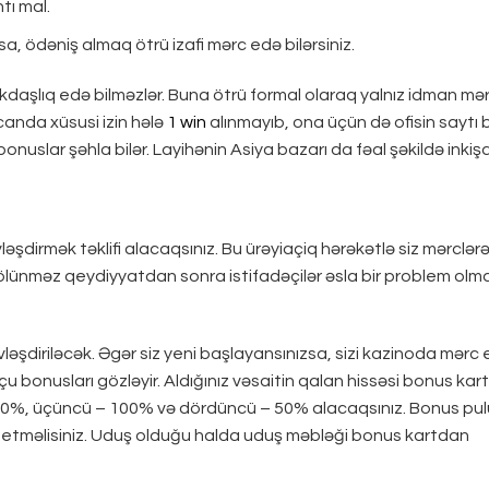
tı mal.
rsa, ödəniş almaq ötrü izafi mərc edə bilərsiniz.
daşlıq edə bilməzlər. Buna ötrü formal olaraq yalnız idman mər
canda xüsusi izin hələ
1 win
alınmayıb, ona üçün də ofisin saytı b
lar şəhla bilər. Layihənin Asiya bazarı da fəal şəkildə inkişaf
əşdirmək təklifi alacaqsınız. Bu ürəyiaçiq hərəkətlə siz mərclər
ə bölünməz qeydiyyatdan sonra istifadəçilər əsla bir problem ol
şdiriləcək. Əgər siz yeni başlayansınızsa, sizi kazinoda mərc
bonusları gözləyir. Aldığınız vəsaitin qalan hissəsi bonus kart
– 150%, üçüncü – 100% və dördüncü – 50% alacaqsınız. Bonus pu
 etməlisiniz. Uduş olduğu halda uduş məbləği bonus kartdan