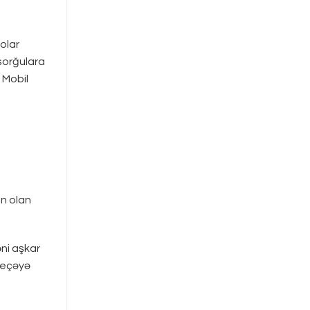
olar
sorğulara
 Mobil
an olan
ni aşkar
-heçəyə