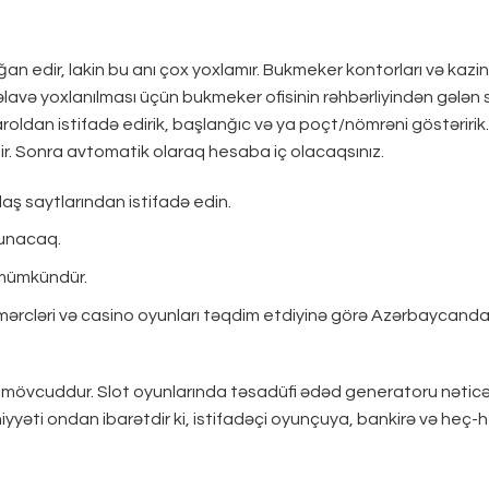
n edir, lakin bu anı çox yoxlamır. Bukmeker kontorları və kazin
lavə yoxlanılması üçün bukmeker ofisinin rəhbərliyindən gələn 
ldan istifadə edirik, başlanğıc və ya poçt/nömrəni göstəririk.
ir. Sonra avtomatik olaraq hesaba iç olacaqsınız.
ş saytlarından istifadə edin.
lunacaq.
 mümkündür.
 mərcləri və casino oyunları təqdim etdiyinə görə Azərbaycand
ə mövcuddur. Slot oyunlarında təsadüfi ədəd generatoru nəticə
mahiyyəti ondan ibarətdir ki, istifadəçi oyunçuya, bankirə və heç