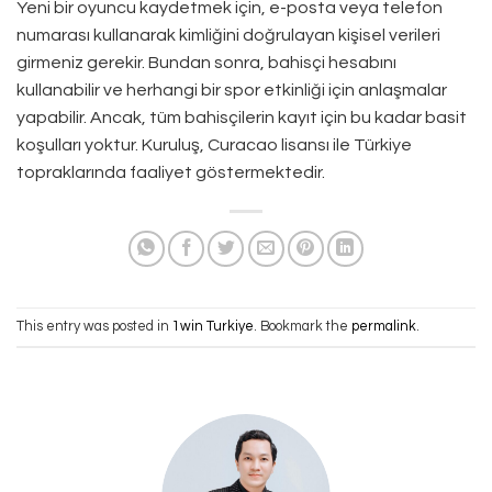
Yeni bir oyuncu kaydetmek için, e-posta veya telefon
numarası kullanarak kimliğini doğrulayan kişisel verileri
girmeniz gerekir. Bundan sonra, bahisçi hesabını
kullanabilir ve herhangi bir spor etkinliği için anlaşmalar
yapabilir. Ancak, tüm bahisçilerin kayıt için bu kadar basit
koşulları yoktur. Kuruluş, Curacao lisansı ile Türkiye
topraklarında faaliyet göstermektedir.
This entry was posted in
1win Turkiye
. Bookmark the
permalink
.