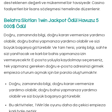
desteklenen değerli ve mükemmel bir tavsiyedir. Casino
faaliyetleri bir lisans sözleşmesi temelinde düzenlenir.
Belatra Slotları 1win Jackpot Ödül Havuzu: 5
000$ Ödül
Doğru, zamanında bilgi, doğru kararı vermenize yardımcı
olabilir, doğru bahsi yapmanıza yardımcı olabilir ve sizi
büyük başarıya götürebilir. Ve tam tersi, yanlış bilgi, sahte
sizi yanıltacak ve karlı bir bahis yapmanıza izin
vermeyecektir. E-posta yoluyla kaydolmayı seçerseniz,
tek yapmanız gereken doğru e-posta adresinizi girmek
empieza oturum açmak için bir parola oluşturmaktır.
Doğru, zamanında bilgi, doğru kararı vermenize
yardımcı olabilir, doğru bahsi yapmanıza yardımcı
olabilir ve sizi büyük başarıya götürebilir.
Bu aktiviteler, 1Win’de oyunu daha da çekici empieza
karlı hale getirir.