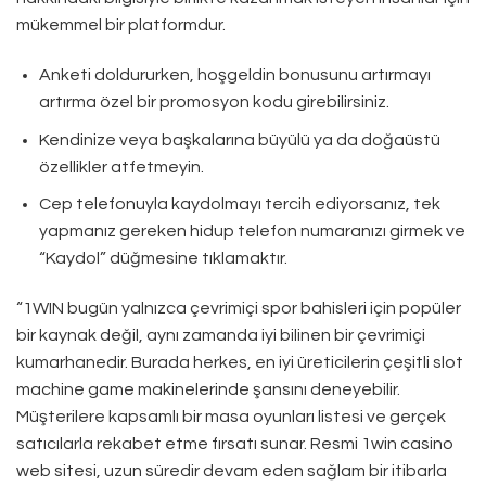
mükemmel bir platformdur.
Anketi doldururken, hoşgeldin bonusunu artırmayı
artırma özel bir promosyon kodu girebilirsiniz.
Kendinize veya başkalarına büyülü ya da doğaüstü
özellikler atfetmeyin.
Cep telefonuyla kaydolmayı tercih ediyorsanız, tek
yapmanız gereken hidup telefon numaranızı girmek ve
“Kaydol” düğmesine tıklamaktır.
“1WIN bugün yalnızca çevrimiçi spor bahisleri için popüler
bir kaynak değil, aynı zamanda iyi bilinen bir çevrimiçi
kumarhanedir. Burada herkes, en iyi üreticilerin çeşitli slot
machine game makinelerinde şansını deneyebilir.
Müşterilere kapsamlı bir masa oyunları listesi ve gerçek
satıcılarla rekabet etme fırsatı sunar. Resmi 1win casino
web sitesi, uzun süredir devam eden sağlam bir itibarla