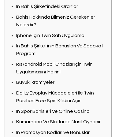
In Bahis Şirketindeki Oranlar
Bahis Hakkında Bilmeniz Gerekenler
Nelerdir?
Iphone Için 1win Sah Uygulama
In Bahis Şirketinin Bonusları Ve Sadakat
Programı
Ios/android Mobil Cihazlar Için 1win
Uygulamasını Indirin!
Büyük Ikramiyeler
Dai Ly Evoplay Mücadeleleri Ile 1win
Position Free Spin Kilidini Açın
In Spor Bahisleri Ve Online Casino
Kumarhane Ve Slotlarda Nasıl Oynanır
In Promosyon Kodları Ve Bonuslar