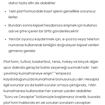
daha fazla afin de alabilirler.
1win platformundaki kayıt işlemi genellikle sorunsuz
ilerler.
Bundan sonra kişisel hesabınıza erişmek için kullanıcı
adı ve şifre içeren bir SMS gönderilecektir.
Yeni bir oyuncu kaydetmek için, e-posta veya telefon
numarası kullanarak kimliğini doğrulayan kişisel verileri
girmeniz gerekir.
Platform, futbol, basketbol, tenis, hokey ve birçok diğer
spor dalında geniş bir bahis seçeneği sunmaktadır. 1win
çevrimiçi kumarhaneye erişin” “empieza
kaydolduğunuzda kumarhane bonusunuzu alın. Hesapla
ilgili sorunlar ya da belirli sorular ortaya çıktığında, 1Win
kumarhanesi kullanıcıları her zaman yardım alabilirler.
“Soru ve Cevaplar” bölümüyle başlamanız önerilir, burada
platform hakkında en sık sorulan soruların cevapları