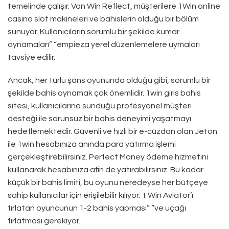
temelinde çalışır. Van Win Reflect, müşterilere 1Win online
casino slot makineleri ve bahislerin olduğu bir bölüm
sunuyor. Kullanıcıların sorumlu bir şekilde kumar
oynamaları” “empieza yerel düzenlemelere uymaları
tavsiye edilir.
Ancak, her türlü şans oyununda olduğu gibi, sorumlu bir
şekilde bahis oynamak çok önemlidir. 1win giris bahis
sitesi, kullanıcılarına sunduğu profesyonel müşteri
desteği ile sorunsuz bir bahis deneyimi yaşatmayı
hedeflemektedir. Güvenli ve hızlı bir e-cüzdan olan Jeton
ile 1win hesabınıza anında para yatırma işlemi
gerçekleştirebilirsiniz. Perfect Money ödeme hizmetini
kullanarak hesabınıza afin de yatırabilirsiniz. Bu kadar
küçük bir bahis limiti, bu oyunu neredeyse her bütçeye
sahip kullanıcılar için erişilebilir kılıyor. 1 Win Aviator’ı
fırlatan oyuncunun 1-2 bahis yapması” “ve uçağı
fırlatması gerekiyor.