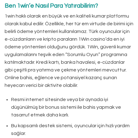
Ben 1win’e Nasıl Para Yatırabilirim?
1win haklı olarak en büyük ve en kaliteli kumar platformu
olarak kabul edilir. Özellikle, her tür em virtude de birimi için
belirli ödeme yöntemleri kullanılamaz. Türk oyuncular için
e-cüzdanların ve kripto paraların 1Win casino’da en iyi
ödeme yöntemleri olduğunu gördük. 1Win, güvenli kumar
uygulamalarını teşvik eden “Sorumlu Oyun” programına
katılmaktadır. Kredi kartı, banka havalesi, e-cüzdanlar
gibi çeşitli pra yatırma ve çekme yöntemleri mevcuttur.
Online bahis, eğlence ve potansiyel kazanç sunan
heyecan verici bir aktivite olabilir.
Resmi internet sitesinde veya bir aynada iyi
düşünülmüş bir bonus sistemi ile bahis yapmak ve
tasarruf etmek daha karlı.
Bu kapsamlı destek sistemi, oyuncular için hızlı yardım
sağlar.