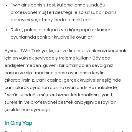
1win giris bahis sitesi, kullanıcılarına sunduğu
profesyonel müşteri desteği ile sorunsuz bir bahis
deneyimi yaşatmayı hedeflemektedir.
Rulet, poker, black jack ve diğer popüler kumar
oyunlarında canlı bir krupiye ile oyunlar.
Ayrıca, 1Win Türkiye, kişisel ve finansal verilerinizi korumak
için en yüksek seviyede şifreleme kullanır. Böylece
endişelenmeden, güvenli bir ortamda en sevdiğiniz
casino ve slot machine game oyunlarının keyfini
çıkarabilirsiniz. Canlı casino, gerçek krupiyeler eşliğinde
canlı olarak oynanan casino oyunlarıdır. Bu makalede,
1win’in sunduğu müşteri hizmetleri kanallarını, yanıt
sürelerini ve profesyonel destek anlayışını detaylı bir
şekilde inceleyeceğiz.
In Giriş Yap