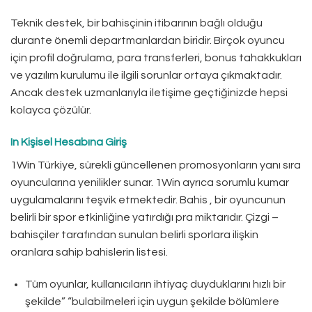
Teknik destek, bir bahisçinin itibarının bağlı olduğu
durante önemli departmanlardan biridir. Birçok oyuncu
için profil doğrulama, para transferleri, bonus tahakkukları
ve yazılım kurulumu ile ilgili sorunlar ortaya çıkmaktadır.
Ancak destek uzmanlarıyla iletişime geçtiğinizde hepsi
kolayca çözülür.
In Kişisel Hesabına Giriş
1Win Türkiye, sürekli güncellenen promosyonların yanı sıra
oyuncularına yenilikler sunar. 1Win ayrıca sorumlu kumar
uygulamalarını teşvik etmektedir. Bahis , bir oyuncunun
belirli bir spor etkinliğine yatırdığı pra miktarıdır. Çizgi –
bahisçiler tarafından sunulan belirli sporlara ilişkin
oranlara sahip bahislerin listesi.
Tüm oyunlar, kullanıcıların ihtiyaç duyduklarını hızlı bir
şekilde” “bulabilmeleri için uygun şekilde bölümlere