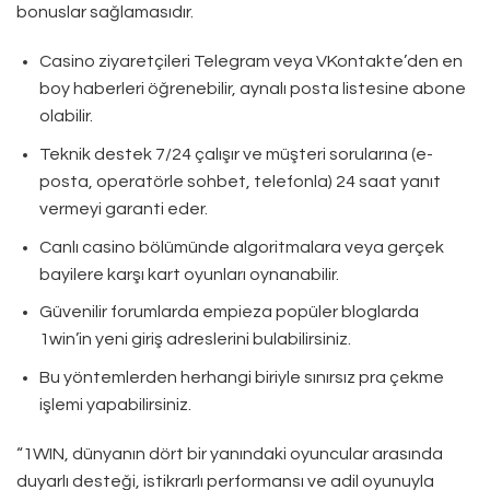
bonuslar sağlamasıdır.
Casino ziyaretçileri Telegram veya VKontakte’den en
boy haberleri öğrenebilir, aynalı posta listesine abone
olabilir.
Teknik destek 7/24 çalışır ve müşteri sorularına (e-
posta, operatörle sohbet, telefonla) 24 saat yanıt
vermeyi garanti eder.
Canlı casino bölümünde algoritmalara veya gerçek
bayilere karşı kart oyunları oynanabilir.
Güvenilir forumlarda empieza popüler bloglarda
1win’in yeni giriş adreslerini bulabilirsiniz.
Bu yöntemlerden herhangi biriyle sınırsız pra çekme
işlemi yapabilirsiniz.
“1WIN, dünyanın dört bir yanındaki oyuncular arasında
duyarlı desteği, istikrarlı performansı ve adil oyunuyla