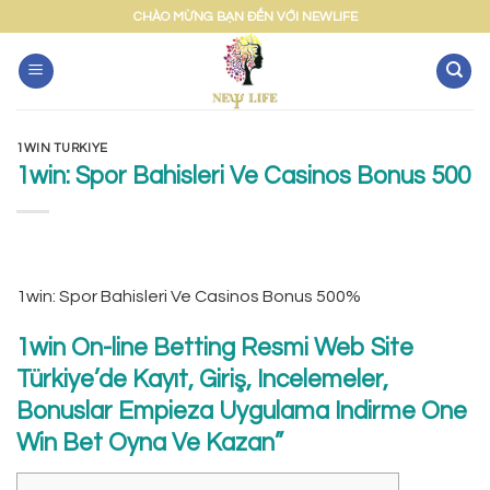
Skip
CHÀO MỪNG BẠN ĐẾN VỚI NEWLIFE
to
content
1WIN TURKIYE
1win: Spor Bahisleri Ve Casinos Bonus 500
1win: Spor Bahisleri Ve Casinos Bonus 500%
1win On-line Betting Resmi Web Site
Türkiye’de Kayıt, Giriş, Incelemeler,
Bonuslar Empieza Uygulama Indirme One
Win Bet Oyna Ve Kazan”