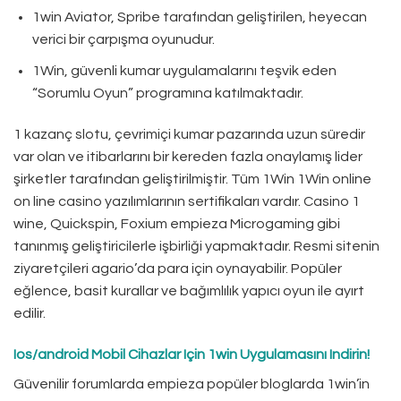
1win Aviator, Spribe tarafından geliştirilen, heyecan
verici bir çarpışma oyunudur.
1Win, güvenli kumar uygulamalarını teşvik eden
“Sorumlu Oyun” programına katılmaktadır.
1 kazanç slotu, çevrimiçi kumar pazarında uzun süredir
var olan ve itibarlarını bir kereden fazla onaylamış lider
şirketler tarafından geliştirilmiştir. Tüm 1Win 1Win online
on line casino yazılımlarının sertifikaları vardır. Casino 1
wine, Quickspin, Foxium empieza Microgaming gibi
tanınmış geliştiricilerle işbirliği yapmaktadır. Resmi sitenin
ziyaretçileri agario’da para için oynayabilir. Popüler
eğlence, basit kurallar ve bağımlılık yapıcı oyun ile ayırt
edilir.
Ios/android Mobil Cihazlar Için 1win Uygulamasını Indirin!
Güvenilir forumlarda empieza popüler bloglarda 1win’in