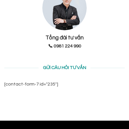
Tổng đài tư vấn
📞 0981 224 990
GỬI CÂU HỎI TƯ VẤN
[contact-form-7 id="235"]