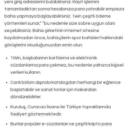
yeni giriş adreslerini bulabilirsiniz. Kayıt işlemini
tamamladıktan sonra hesabınıza para yatırabilir empieza
bahis yapmaya başlayabilirsiniz. 1win çeşitli ödeme
yöntemleri sunar,” “bu nedenle size sobre uygun olanı
seçebilirsiniz. Bahis şirketinin internet sitesine
kaydolmadan önce, bahisçilerin spor bahisleri hakkındaki
görüşlerini okuduğunuzdan emin olun.
1Win, başkalarının kartlarına ve elektronik
cüzdanlarına para çekmez, bu nedenle yalnızca kişisel
verileri kullanın.
Canlı bölüm dışında katalogdan herhangi bir eğlence
başlatabilir ve sanal fonlar için makaraları
döndürebilirler.
Kuruluş, Curacao lisansı ile Türkiye topraklarında
faaliyet göstermektedir.
Bunlar popüler e-cüzdanları ve çeşitli kripto para