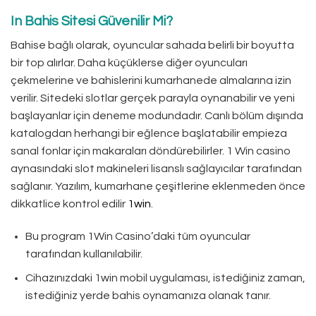
In Bahis Sitesi Güvenilir Mi?
Bahise bağlı olarak, oyuncular sahada belirli bir boyutta
bir top alırlar. Daha küçüklerse diğer oyuncuları
çekmelerine ve bahislerini kumarhanede almalarına izin
verilir. Sitedeki slotlar gerçek parayla oynanabilir ve yeni
başlayanlar için deneme modundadır. Canlı bölüm dışında
katalogdan herhangi bir eğlence başlatabilir empieza
sanal fonlar için makaraları döndürebilirler. 1 Win casino
aynasındaki slot makineleri lisanslı sağlayıcılar tarafından
sağlanır. Yazılım, kumarhane çeşitlerine eklenmeden önce
dikkatlice kontrol edilir
1win
.
Bu program 1Win Casino’daki tüm oyuncular
tarafından kullanılabilir.
Cihazınızdaki 1win mobil uygulaması, istediğiniz zaman,
istediğiniz yerde bahis oynamanıza olanak tanır.