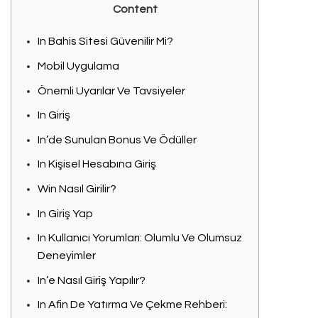
Content
In Bahis Sitesi Güvenilir Mi?
Mobil Uygulama
Önemli Uyarılar Ve Tavsiyeler
In Giriş
In’de Sunulan Bonus Ve Ödüller
In Kişisel Hesabına Giriş
Win Nasıl Girilir?
In Giriş Yap
In Kullanıcı Yorumları: Olumlu Ve Olumsuz
Deneyimler
In’e Nasıl Giriş Yapılır?
In Afin De Yatırma Ve Çekme Rehberi: