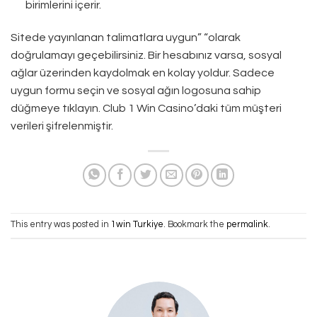
birimlerini içerir.
Sitede yayınlanan talimatlara uygun” “olarak
doğrulamayı geçebilirsiniz. Bir hesabınız varsa, sosyal
ağlar üzerinden kaydolmak en kolay yoldur. Sadece
uygun formu seçin ve sosyal ağın logosuna sahip
düğmeye tıklayın. Club 1 Win Casino’daki tüm müşteri
verileri şifrelenmiştir.
This entry was posted in
1win Turkiye
. Bookmark the
permalink
.