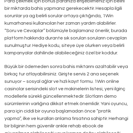
Para çekmek için bonus paranıza erişebilmeniz için belirli
bir miktarda bahis yapmanız gerekecektir. Hesapla ilgili
sorunlar ya ag belirli sorular ortaya çıktığında, 1Win
kumarhanesi kullanıcıları her zaman yardım alabilirler.
“Soru ve Cevaplar” bölümüyle başlamanız önerilir, burada
platform hakkında durante sık sorulan soruların cevapları
sunulmuştur. Hediye kodu, siteye üye olurken veya belirli
kampanyalar dahilinde alabileceğiniz özel bir koddur.
Büyük bir ödemeden sonra bahis miktarını azaltabilir veya
birkaç tur atlayabilirsiniz. Girişte servis 2 ana seçenek
sunuyor – sosyal ağlar ve hızlı kayıt formu. 1Win online
casinolar serisindeki slot ve makinelerin listesi, yeni ilginç
modellerle sürekli güncellenmektedir. Slotların demo
sürümlerinin varlığına dikkat etmek önemlidir. Yani oyuncu,
para için ciddi bir oyuna başlamadan önce “pratik
yapma”, ilke ve kuralları anlama fırsatına sahiptir. Herhangi
bir bilginin hem güvenilir ankle rehab ebook de