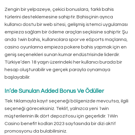
Zengin bir yelpazeye, çekici bonuslara, farklı bahis
türlerini desteklemesine sahiptir. Bahisçinin ayrıca
kullanıcı dostu bir web sitesi, gelişmiş istemci uygulaması
empieza sağlam bir ödeme araçları seçkisine sahiptir. Şu
anda 1win bahis, kullanıcılara spor ve eSports maçlarına,
casino oyunlarına empieza pokere bahis yapmak için en
geniş seçenekleri sunan kumar endüstrisinde liderdir.
Türkiye’den 18 yaşın üzerindeki her kullanıcı burada bir
hesap oluşturabilir ve gerçek parayla oynamaya
başlayabilir.
In’de Sunulan Added Bonus Ve Ödüller
Tek tıklamayla kayıt seçeneği bölgenizde mevcutsa, ilgili
seçeneği göreceksiniz. Teklif, yalnızca yeni 1win
müşterilerinin ilk dört depozitosu için geçerlidir. 1Win
Casino benefit kodları 2023 sayfasında bir dizi aktif
promosyonu da bulabilirsiniz.