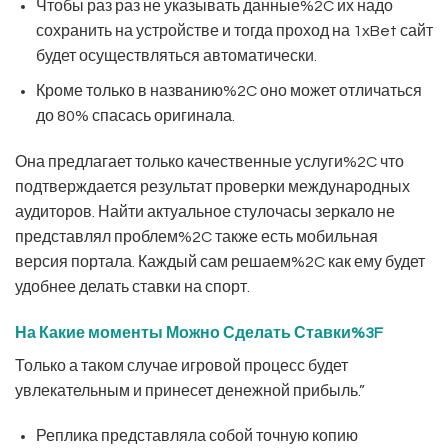
Чтобы раз раз не указывать данные%2C их надо
сохранить на устройстве и тогда проход на 1xBet сайт
будет осуществляться автоматически.
Кроме только в названию%2C оно может отличаться
до 80% спасась оригинала.
Она предлагает только качественные услуги%2C что
подтверждается результат проверки международных
аудиторов. Найти актуальное стулочасы зеркало не
представлял проблем%2C также есть мобильная
версия портала. Каждый сам решаем%2C как ему будет
удобнее делать ставки на спорт.
На Какие моменты Можно Сделать Ставки%3F
Только а таком случае игровой процесс будет
увлекательным и принесет денежной прибыль.”
Реплика представляла собой точную копию