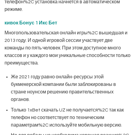
телефон%2C установка начнется в автоматическом
режиме.
кивок Бонус 1 Икс Бет
Многопользовательская онлайн игры%2C вышедшая и
2013 году. И одной игровой сессии участвует две
команды по пять человек. При этом доступное много
классов и у каждого мои уникальные способности только
преимущества.
Же 2021 году равно онлайн-ресурсы этой
букмекерской компании были заблокированы в
стране ноунсом решению правительственных
органов.
Только 1xBet скачать UZ не получается%2C так как
телефон но соответствует по техническим
параметрам%2C используйте мобильную версию.