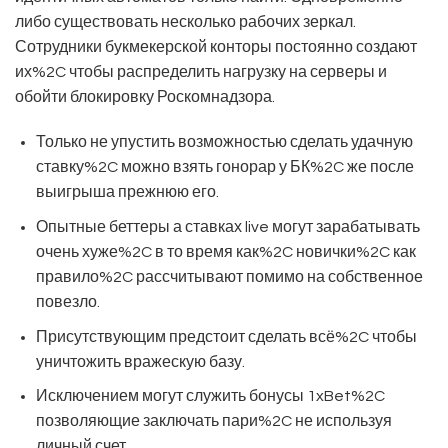
либо существовать несколько рабочих зеркал.
Сотрудники букмекерской конторы постоянно создают
их%2C чтобы распределить нагрузку на серверы и
обойти блокировку Роскомнадзора.
Только не упустить возможностью сделать удачную
ставку%2C можно взять гонорар у БК%2C же после
выигрыша прежнюю его.
Опытные беттеры а ставках live могут зарабатывать
очень хуже%2C в то время как%2C новички%2C как
правило%2C рассчитывают помимо на собственное
повезло.
Присутствующим предстоит сделать всё%2C чтобы
уничтожить вражескую базу.
Исключением могут служить бонусы 1xBet%2C
позволяющие заключать пари%2C не используя
личный счет.