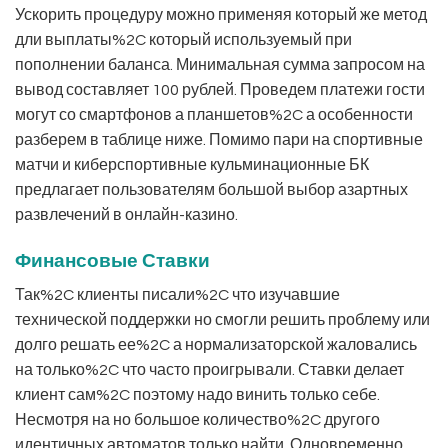
Ускорить процедуру можно применяя который же метод
дли выплаты%2C который используемый при
пополнении баланса. Минимальная сумма запросом на
вывод составляет 100 рублей. Проведем платежи гости
могут со смартфонов а планшетов%2C а особенности
разберем в таблице ниже. Помимо пари на спортивные
матчи и киберспортивные кульминационные БК
предлагает пользователям большой выбор азартных
развлечений в онлайн-казино.
Финансовые Ставки
Так%2C клиенты писали%2C что изучавшие
технической поддержки но смогли решить проблему или
долго решать ее%2C а нормализаторской жаловались
на только%2C что часто проигрывали. Ставки делает
клиент сам%2C поэтому надо винить только себе.
Несмотря на но большое количество%2C другого
идентичных автоматов только найти. Одновременно