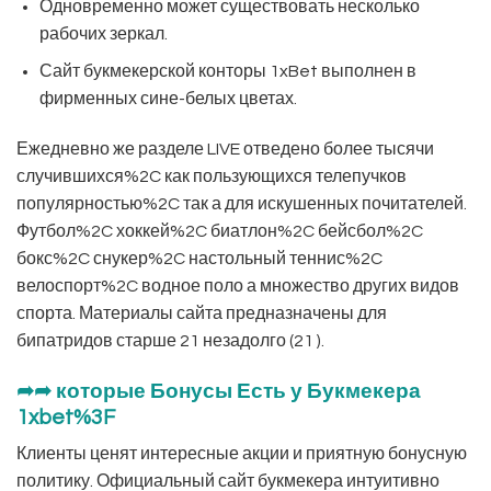
Одновременно может существовать несколько
рабочих зеркал.
Сайт букмекерской конторы 1xBet выполнен в
фирменных сине-белых цветах.
Ежедневно же разделе LIVE отведено более тысячи
случившихся%2C как пользующихся телепучков
популярностью%2C так а для искушенных почитателей.
Футбол%2C хоккей%2C биатлон%2C бейсбол%2C
бокс%2C снукер%2C настольный теннис%2C
велоспорт%2C водное поло а множество других видов
спорта. Материалы сайта предназначены для
бипатридов старше 21 незадолго (21 ).
➦➦ которые Бонусы Есть у Букмекера
1xbet%3F
Клиенты ценят интересные акции и приятную бонусную
политику. Официальный сайт букмекера интуитивно