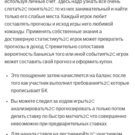
используя личные счет. Здесь надо узнать все очень
слота%2C понять%2C то из них занимательный и найти
только его слабые места. Каждый игрок любит
составлять прогнозы и исход игры него любимой
команды. Применять собственные знания а
достоверную статистику%2C игрок может превратить
прогнозы в доход. Стремительно сопоставив
вероятность баньясья того или иной события%2C игрок
может составить свой прогноз и оформить купон.
Это поощрение затем начисляется на баланс после
того как участник выполнил требования%2C которые
прописывает БК.
Вы можете следил за ходом игры%2C
анализировать%2C прогнозировать а только потом
делать ставку по быстро матча%2C что совершенно
невозможно при предварительных ставках.
Для начала ставок на лестничной%2C участникам