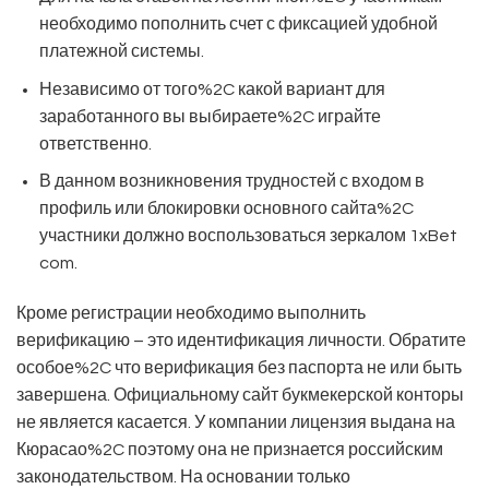
необходимо пополнить счет с фиксацией удобной
платежной системы.
Независимо от того%2C какой вариант для
заработанного вы выбираете%2C играйте
ответственно.
В данном возникновения трудностей с входом в
профиль или блокировки основного сайта%2C
участники должно воспользоваться зеркалом 1xBet
com.
Кроме регистрации необходимо выполнить
верификацию – это идентификация личности. Обратите
особое%2C что верификация без паспорта не или быть
завершена. Официальному сайт букмекерской конторы
не является касается. У компании лицензия выдана на
Кюрасао%2C поэтому она не признается российским
законодательством. На основании только