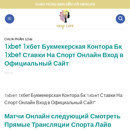
Skip
CHÀO MỪNG BẠN ĐẾN VỚI NEWLIFE
to
content
CHƯA PHÂN LOẠI
1xbet 1хбет Букмекерская Контора Бк
1xbet Ставки На Спорт Онлайн Вход в
Официальный Сайт
1xbet 1хбет Букмекерская Контора Бк 1xbet Ставки На
Спорт Онлайн Вход в Официальный Сайт”
Матчи Онлайн следующий Смотреть
Прямые Трансляции Спорта Лайв