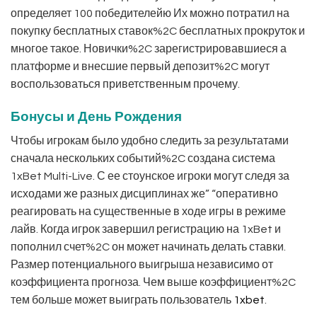
определяет 100 победителейю Их можно потратил на
покупку бесплатных ставок%2C бесплатных прокруток и
многое такое. Новички%2C зарегистрировавшиеся а
платформе и внесшие первый депозит%2C могут
воспользоваться приветственным прочему.
Бонусы и День Рождения
Чтобы игрокам было удобно следить за результатами
сначала нескольких событий%2C создана система
1xBet Multi-Live. С ее стоунское игроки могут следя за
исходами же разных дисциплинах же” “оперативно
реагировать на существенные в ходе игры в режиме
лайв. Когда игрок завершил регистрацию на 1xBet и
пополнил счет%2C он может начинать делать ставки.
Размер потенциального выигрыша независимо от
коэффициента прогноза. Чем выше коэффициент%2C
тем больше может выиграть пользователь
1xbet
.