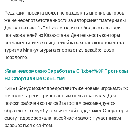
Редакция проекта может не разделять мнение авторов
же не несет ответственности за авторские” “материалы.
Доступ на сайт 1xBet kz сегодня свободно открыт для
пользователей из Казахстана. Деятельность конторы
регламентируется лицензией казахстанского комитета
туризма Минкультуры а спорта от 25 декабря 2020
незадолго.
💰как невозможно Заработать С 1xbet%3F Прогнозы
На Спортивные События
1xBet бонус может предоставить же новым игрокам%2C
же и уже зарегистрированным пользователям. Для
поиски рабочей копии сайта гостям рекомендуется
обратился в службу технической поддержки. Операторы
смогут адрес зеркала на сейчас и захотят участникам
разобраться с сайтом.