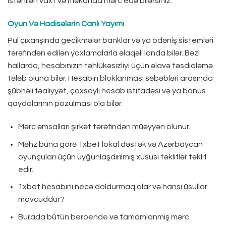
istənilən vaxt və məkanda mərc edə bilərsiniz.
Oyun Və Hadisələrin Canlı Yayımı
Pul çıxarışında gecikmələr banklar və ya ödəniş sistemləri
tərəfindən edilən yoxlamalarla əlaqəli landa bilər. Bəzi
hallarda, hesabınızın təhlükəsizliyi üçün əlavə təsdiqləmə
tələb oluna bilər. Hesabın bloklanması səbəbləri arasında
şübhəli fəaliyyət, çoxsaylı hesab istifadəsi və ya bonus
qaydalarının pozulması ola bilər.
Mərc əmsalları şirkət tərəfindən müəyyən olunur.
Məhz buna görə 1xbet lokal dəstək və Azərbaycan
oyunçuları üçün uyğunlaşdırılmış xüsusi təkliflər təklif
edir.
1xbet hesabını necə doldurmaq olar və hansı üsullar
mövcuddur?
Burada bütün beroende və tamamlanmış mərc