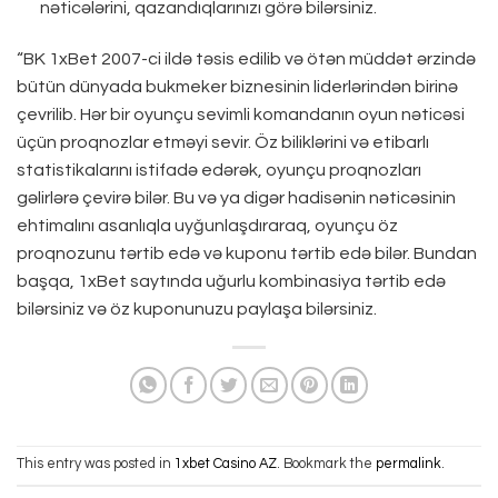
nəticələrini, qazandıqlarınızı görə bilərsiniz.
“BK 1xBet 2007-ci ildə təsis edilib və ötən müddət ərzində
bütün dünyada bukmeker biznesinin liderlərindən birinə
çevrilib. Hər bir oyunçu sevimli komandanın oyun nəticəsi
üçün proqnozlar etməyi sevir. Öz biliklərini və etibarlı
statistikalarını istifadə edərək, oyunçu proqnozları
gəlirlərə çevirə bilər. Bu və ya digər hadisənin nəticəsinin
ehtimalını asanlıqla uyğunlaşdıraraq, oyunçu öz
proqnozunu tərtib edə və kuponu tərtib edə bilər. Bundan
başqa, 1xBet saytında uğurlu kombinasiya tərtib edə
bilərsiniz və öz kuponunuzu paylaşa bilərsiniz.
This entry was posted in
1xbet Casino AZ
. Bookmark the
permalink
.