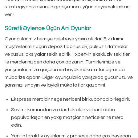
strategiyanızı oyunun gedişatına uyğun dəyişmək imkanı
verir.
Sürətli Əyləncə Üçün Ani Oyunlar
Oyunçularımız həmişə qələbəyə yaxın olurlar! Biz daimi
müştərilərimiz üçün depozit bonusları, pulsuz fırlatmalar
və xüsusi aksiyalar təklif edirik. 1xbet-in eksklüziv təklifləri
ilə mərclərinizdən daha çox qazanın. Turnirlərimizə və
yarışmalarımıza qoşulun və böyük mükafatlar uğrunda
mübarizə aparın. Digər oyunçularla yarışaraq gücünüzü və
şansınızı sınayın və layiqli mükafatlar qazanın!
Ekspress mərc bir neçə nəticəni bir kuponda birləşdirir.
Sevimli komandanıza dəstək olun və hər il daha
populyarlaşan ən yaxşı matçların nəticələrinə mərc
edin.
Yeni interaktiv oyunlarımız prosesə daha çox həyəcan