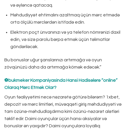
və əyləncə qatacaq.
Məhdudiyyət ehtimalını azaltmaq üçün mərc etmədə
orta ölçülü mərclərdən istifadə edin.
Elektron poçt ünvanınızı və ya telefon nömrənizi daxil
edin, və sizə parolu bərpa etmək üçün təlimatlar
göndəriləcək.
Bu bonuslar uğur şanslarınızı artırmağa və oyun
zövqünüzü daha da artırmağa kömək edəcək.”
⚽bukmeker Kompaniyasinda Hansi Hadisələrə “online”
Olaraq Mərc Etmək Olar?
Oyun fəaliyyətimi necə nəzarətə götürə bilərəm? 1xbet,
depozit və mərc limitləri, müvəqqəti giriş məhdudiyyəti və
tam özünə-məhdudlaşdırma kimi özünü-nəzarət alətləri
təklif edir. Daimi oyunçular üçün hansı aksiyalar və
bonuslar ən yaxşıdır? Daimi oyunçulara loyallıq