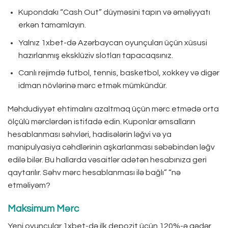
Kupondakı “Cash Out” düyməsini tapın və əməliyyatı
erkən tamamlayın.
Yalnız 1xbet-də Azərbaycan oyunçuları üçün xüsusi
hazırlanmış eksklüziv slotları tapacaqsınız.
Canlı rejimdə futbol, tennis, basketbol, xokkey və digər
idman növlərinə mərc etmək mümkündür.
Məhdudiyyət ehtimalını azaltmaq üçün mərc etmədə orta
ölçülü mərclərdən istifadə edin. Kuponlar əmsalların
hesablanması səhvləri, hadisələrin ləğvi və ya
manipulyasiya cəhdlərinin aşkarlanması səbəbindən ləğv
edilə bilər. Bu hallarda vəsaitlər adətən hesabınıza geri
qaytarılır. Səhv mərc hesablanması ilə bağlı” “nə
etməliyəm?
Maksimum Mərc
Yeni oyunçular 1xbet-də ilk depozit üçün 120%-ə qədər