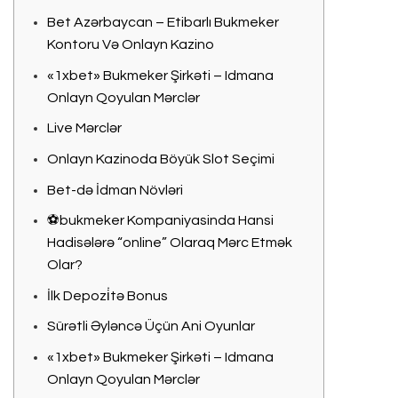
Bet Azərbaycan – Etibarlı Bukmeker
Kontoru Və Onlayn Kazino
«1xbet» Bukmeker Şirkəti – Idmana
Onlayn Qoyulan Mərclər
Live Mərclər
Onlayn Kazinoda Böyük Slot Seçimi
Bet-də İdman Növləri
⚽bukmeker Kompaniyasinda Hansi
Hadisələrə “online” Olaraq Mərc Etmək
Olar?
İlk Depozi̇tə Bonus
Sürətli Əyləncə Üçün Ani Oyunlar
«1xbet» Bukmeker Şirkəti – Idmana
Onlayn Qoyulan Mərclər