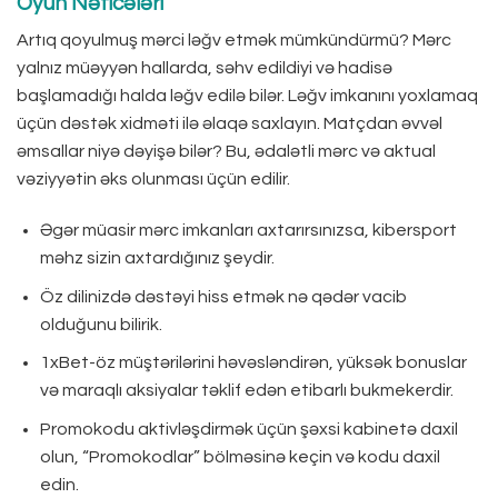
Oyun Nəticələri
Artıq qoyulmuş mərci ləğv etmək mümkündürmü? Mərc
yalnız müəyyən hallarda, səhv edildiyi və hadisə
başlamadığı halda ləğv edilə bilər. Ləğv imkanını yoxlamaq
üçün dəstək xidməti ilə əlaqə saxlayın. Matçdan əvvəl
əmsallar niyə dəyişə bilər? Bu, ədalətli mərc və aktual
vəziyyətin əks olunması üçün edilir.
Əgər müasir mərc imkanları axtarırsınızsa, kibersport
məhz sizin axtardığınız şeydir.
Öz dilinizdə dəstəyi hiss etmək nə qədər vacib
olduğunu bilirik.
1xBet-öz müştərilərini həvəsləndirən, yüksək bonuslar
və maraqlı aksiyalar təklif edən etibarlı bukmekerdir.
Promokodu aktivləşdirmək üçün şəxsi kabinetə daxil
olun, “Promokodlar” bölməsinə keçin və kodu daxil
edin.