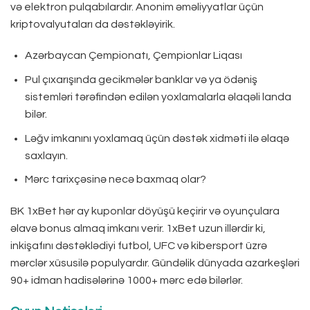
və elektron pulqabılardır. Anonim əməliyyatlar üçün
kriptovalyutaları da dəstəkləyirik.
Azərbaycan Çempionatı, Çempionlar Liqası
Pul çıxarışında gecikmələr banklar və ya ödəniş
sistemləri tərəfindən edilən yoxlamalarla əlaqəli landa
bilər.
Ləğv imkanını yoxlamaq üçün dəstək xidməti ilə əlaqə
saxlayın.
Mərc tarixçəsinə necə baxmaq olar?
BK 1xBet hər ay kuponlar döyüşü keçirir və oyunçulara
əlavə bonus almaq imkanı verir. 1xBet uzun illərdir ki,
inkişafını dəstəklədiyi futbol, UFC və kibersport üzrə
mərclər xüsusilə populyardır. Gündəlik dünyada azarkeşləri
90+ idman hadisələrinə 1000+ mərc edə bilərlər.