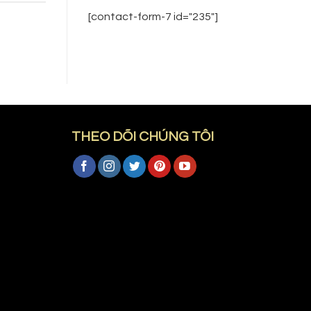
[contact-form-7 id="235"]
THEO DÕI CHÚNG TÔI