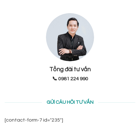
Tổng đài tư vấn
📞 0981 224 990
GỬI CÂU HỎI TƯ VẤN
[contact-form-7 id="235"]