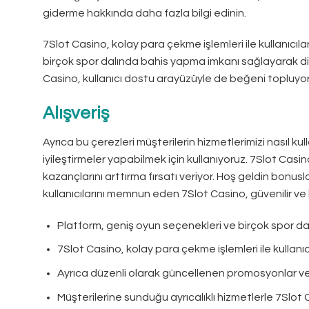
giderme hakkında daha fazla bilgi edinin.
7Slot Casino, kolay para çekme işlemleri ile kullanıcı
birçok spor dalında bahis yapma imkanı sağlayarak di
Casino, kullanıcı dostu arayüzüyle de beğeni topluyor
Alışveriş
Ayrıca bu çerezleri müşterilerin hizmetlerimizi nasıl ku
iyileştirmeler yapabilmek için kullanıyoruz. 7Slot Casi
kazançlarını arttırma fırsatı veriyor. Hoş geldin bonus
kullanıcılarını memnun eden 7Slot Casino, güvenilir ve k
Platform, geniş oyun seçenekleri ve birçok spor d
7Slot Casino, kolay para çekme işlemleri ile kullanı
Ayrıca düzenli olarak güncellenen promosyonlar ve öz
Müşterilerine sunduğu ayrıcalıklı hizmetlerle 7Slot