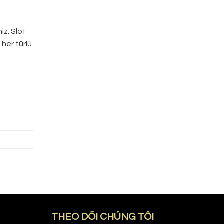
iz. Slot
her türlü
THEO DÕI CHÚNG TÔI