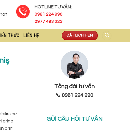
HOTLINE TƯ VẤN:
Phát
0981 224 990
0977 493 223
IẾN THỨC
LIÊN HỆ
ĐẶT LỊCH HẸN
niş
Tổng đài tư vấn
📞 0981 224 990
lirsiniz.
GỬI CÂU HỎI TƯ VẤN
ilerine
nlarını