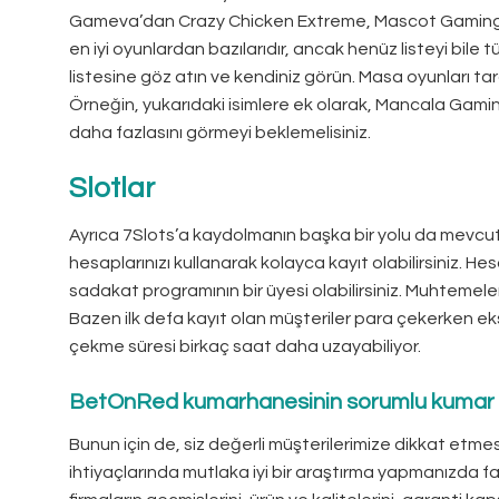
Gameva’dan Crazy Chicken Extreme, Mascot Gaming’d
en iyi oyunlardan bazılarıdır, ancak henüz listeyi bile
listesine göz atın ve kendiniz görün. Masa oyunları tar
Örneğin, yukarıdaki isimlere ek olarak, Mancala Gam
daha fazlasını görmeyi beklemelisiniz.
Slotlar
Ayrıca 7Slots’a kaydolmanın başka bir yolu da mevcut
hesaplarınızı kullanarak kolayca kayıt olabilirsiniz. H
sadakat programının bir üyesi olabilirsiniz. Muhtemele
Bazen ilk defa kayıt olan müşteriler para çekerken e
çekme süresi birkaç saat daha uzayabiliyor.
BetOnRed kumarhanesinin sorumlu kumar
Bunun için de, siz değerli müşterilerimize dikkat et
ihtiyaçlarında mutlaka iyi bir araştırma yapmanızda f