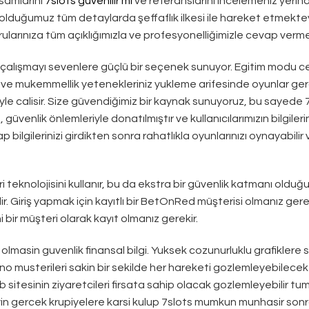
psamlarını
7slots güvenilir mi
ve referanslarını incelemeniz yerin
 olduğumuz tüm detaylarda şeffaflık ilkesi ile hareket etmektey
orularınıza tüm açıklığımızla ve profesyonelliğimizle cevap verm
il çalışmayı sevenlere güçlü bir seçenek sunuyor. Egitim modu ce
ve mukemmellik yetenekleriniz yukleme arifesinde oyunlar ge
riyle calisir. Size güvendiğimiz bir kaynak sunuyoruz, bu sayede 
üvenlik önlemleriyle donatılmıştır ve kullanıcılarımızın bilgileri
p bilgilerinizi girdikten sonra rahatlıkla oyunlarınızı oynayabilir 
ri teknolojisini kullanır, bu da ekstra bir güvenlik katmanı olduğ
r. Giriş yapmak için kayıtlı bir BetOnRed müşterisi olmanız gerek
bir müşteri olarak kayıt olmanız gerekir.
olmasin guvenlik finansal bilgi. Yuksek cozunurluklu grafiklere 
ino musterileri sakin bir sekilde her hareketi gozlemleyebilecek
b sitesinin ziyaretcileri firsata sahip olacak gozlemleyebilir tu
ayin gercek krupiyelere karsi kulup 7slots mumkun munhasir sonra