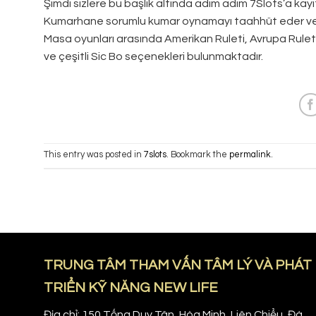
Şimdi sizlere bu başlık altında adım adım 7Slots’a kayıt
Kumarhane sorumlu kumar oynamayı taahhüt eder ve sağl
Masa oyunları arasında Amerikan Ruleti, Avrupa Ruleti
ve çeşitli Sic Bo seçenekleri bulunmaktadır.
This entry was posted in
7slots
. Bookmark the
permalink
.
TRUNG TÂM THAM VẤN TÂM LÝ VÀ PHÁT
TRIỂN KỸ NĂNG NEW LIFE
Địa chỉ: 150 Tống Duy Tân, Hòa Minh, Liên Chiểu, Đà