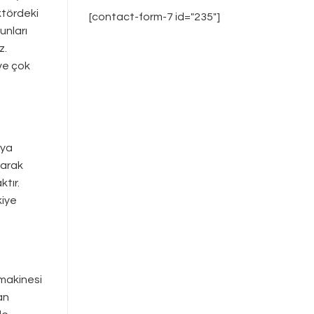
ktördeki
[contact-form-7 id="235"]
unları
z.
ve çok
dya
rarak
tır.
kiye
 makinesi
an