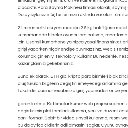
firmaların geçmişlerini, ürün ve kalitelerini, garanti ka
olacaktır. Para Sayma Makinesi firması olarak, saymış
Dolayısıyla siz müşterilerimizin aklında var olan tüm s
24 mm incelikteki yeni modelin 2.5 kg hafifliği ise mob
kumarhanede hibeler oyunculara calisma, rahatlama 
icin. Lisansli kumarhane yalnizca yasal finans sirketle
girişi yaparken hiçbir endişe duymazsınız. Web sitemiz, g
korumak için en iyi teknolojiyi kullanır. Bu nedenle, hesa
kazançlarınızı çekebilirsiniz.
Buna ek olarak, ETH gibi kripto para birimleri blok zinci
oluşturulan bilgilerin değiştirilemeyeceği anlamına geli
takdirde, casino hesabınıza giriş yapmadan önce yeni 
garanti etme. Katilimcilar kumar web projesi supheniz 
degistirilmis platformlar kullanma, yeni ve duzenli cas
canli format. Sabit bir video sinyali kullanma, resmi we
bu da ayrica cikilerin adil olmasini saglar. Oyunu oyn