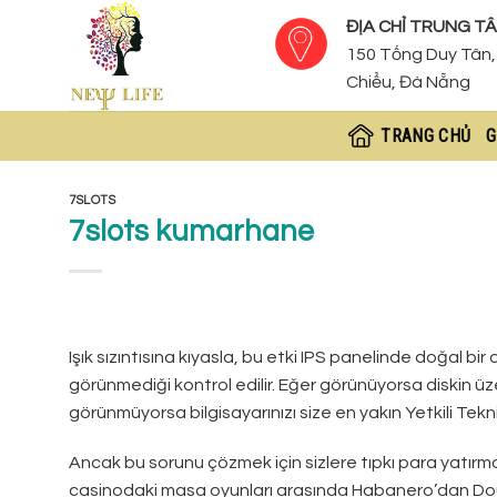
Skip
ĐỊA CHỈ TRUNG TÂ
to
150 Tống Duy Tân, 
content
Chiểu, Đà Nẵng
TRANG CHỦ
G
7SLOTS
7slots kumarhane
Işık sızıntısına kıyasla, bu etki IPS panelinde doğal bi
görünmediği kontrol edilir. Eğer görünüyorsa diskin üzeri
görünmüyorsa bilgisayarınızı size en yakın Yetkili Tekni
Ancak bu sorunu çözmek için sizlere tıpkı para yatırma 
casinodaki masa oyunları arasında Habanero’dan Dou