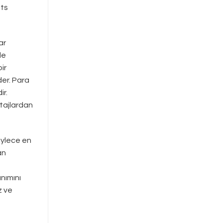
ots
ar
le
ir
der. Para
ir.
ntajlardan
öylece en
an
anımını
z ve