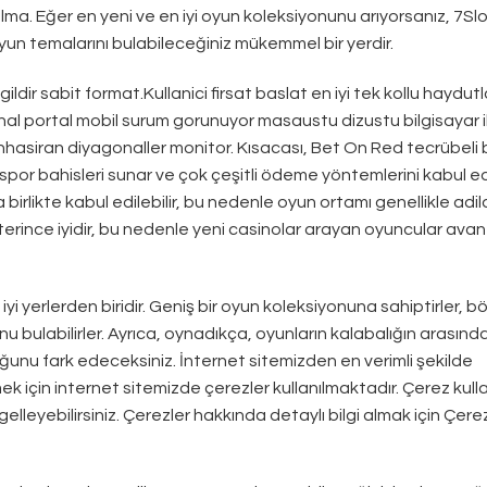
alma. Eğer en yeni ve en iyi oyun koleksiyonunu arıyorsanız, 7Sl
oyun temalarını bulabileceğiniz mükemmel bir yerdir.
egildir sabit format.Kullanici firsat baslat en iyi tek kollu haydutl
anal portal mobil surum gorunuyor masaustu dizustu bilgisayar i
unhasiran diyagonaller monitor. Kısacası, Bet On Red tecrübeli b
ve spor bahisleri sunar ve çok çeşitli ödeme yöntemlerini kabul e
irlikte kabul edilebilir, bu nedenle oyun ortamı genellikle adild
erince iyidir, bu nedenle yeni casinolar arayan oyuncular ava
i yerlerden biridir. Geniş bir oyun koleksiyonuna sahiptirler, b
u bulabilirler. Ayrıca, oynadıkça, oyunların kalabalığın arasınd
uğunu fark edeceksiniz. İnternet sitemizden en verimli şekilde
ek için internet sitemizde çerezler kullanılmaktadır. Çerez kull
ngelleyebilirsiniz. Çerezler hakkında detaylı bilgi almak için Çere