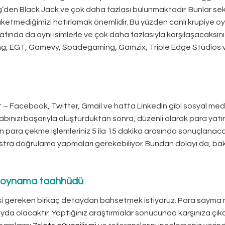
en Black Jack ve çok daha fazlası bulunmaktadır. Bunlar se
 tüketmediğimizi hatırlamak önemlidir. Bu yüzden canlı krupiye oy
afında da aynı isimlerle ve çok daha fazlasıyla karşılaşacaksını
ing, EGT, Gamevy, Spadegaming, Gamzix, Triple Edge Studios 
 – Facebook, Twitter, Gmail ve hatta LinkedIn gibi sosyal me
esabınızı başarıyla oluşturduktan sonra, düzenli olarak para yatı
n para çekme işlemleriniz 5 ila 15 dakika arasında sonuçlanacak
kstra doğrulama yapmaları gerekebiliyor. Bundan dolayı da, ba
 oynama taahhüdü
mesi gereken birkaç detaydan bahsetmek istiyoruz. Para sayma
ayda olacaktır. Yaptığınız araştırmalar sonucunda karşınıza çık