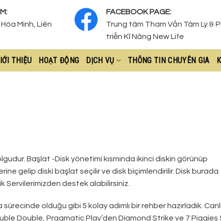
M:
FACEBOOK PAGE:
Hòa Minh, Liên
Trung tâm Tham Vấn Tâm Lý & 
triển Kĩ Năng New Life
IỚI THIỆU
HOẠT ĐỘNG
DỊCH VỤ
THÔNG TIN CHUYÊN GIA
K
r olgudur. Başlat -Disk yönetimi kısmında ikinci diskin görünüp
ne gelip diski başlat seçilir ve disk biçimlendirilir. Disk burada
k Servilerimizden destek alabilirsiniz.
sürecinde olduğu gibi 5 kolay adımlı bir rehber hazırladık. Canl
ble Double, Pragmatic Play’den Diamond Strike ve 7 Piggies 