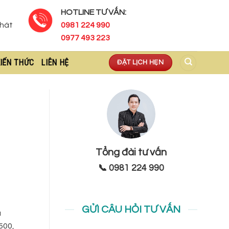
HOTLINE TƯ VẤN:
Phát
0981 224 990
0977 493 223
IẾN THỨC
LIÊN HỆ
ĐẶT LỊCH HẸN
Tổng đài tư vấn
📞 0981 224 990
GỬI CÂU HỎI TƯ VẤN
ı
500,