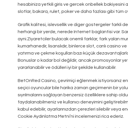
hesabiniza yetkili giris ve gercek onbellek bakiyesini 
slotlar, bakara, rulet, poker ve daha fazlası gibi tüm 
Grafik kalitesi, islevsellik ve diger gostergeler farkli d
herhangi bir yerde, nerede Internet baglantisi var. S
ayni.Ziyaretciler bulacak onemli farklar, fark yalan m
kumarhanedir, lisanslıdır, binlerce slot, canlı casino 
yatırma ve çekme koşulları bazı küçük dezavantajlarla b
Bonuslar o kadar bol değildir, ancak promosyonlar yet
yararlanabilir ve ödülleri iyi bir şekilde kullanabilir.
BetOnRed Casino, çevrimiçi eğlenmek istiyorsanız en iy
seçici oyuncular bile harika zaman geçirmenin bir yolun
sıyrılmalarını sağlayan benzersiz özelliklere sahip old
faydalanabilmeniz ve kullanıcı deneyimini geliştirebilm
kabul edebilir, ayarlarınızdan çerezleri silebilir veya e
Cookie Aydınlatma Metni’ni incelemenizi rica ederiz.