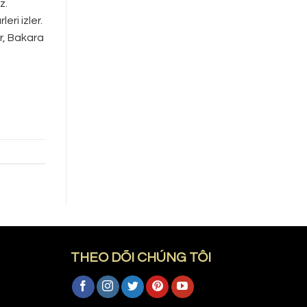
z.
ri izler.
r, Bakara
THEO DÕI CHÚNG TÔI