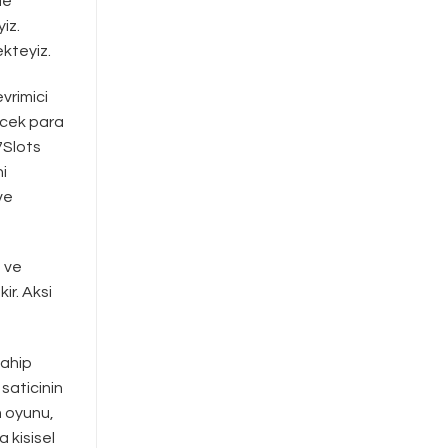
de
iz.
ekteyiz.
vrimici
rcek para
7Slots
ni
ve
u ve
ir. Aksi
sahip
 saticinin
m oyunu,
 kisisel