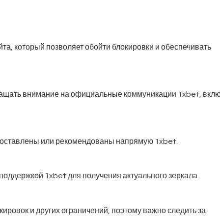
та, который позволяет обойти блокировки и обеспечивать
ращать внимание на официальные коммуникации 1xbet, вклю
едоставлены или рекомендованы напрямую 1xbet.
 поддержкой 1xbet для получения актуального зеркала.
окировок и других ограничений, поэтому важно следить за