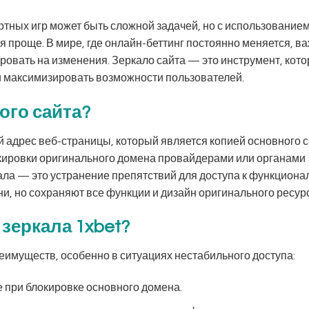
тных игр может быть сложной задачей, но с использованием
я проще. В мире, где онлайн-беттинг постоянно меняется, в
ировать на изменения. Зеркало сайта — это инструмент, кот
и максимизировать возможности пользователей.
ого сайта?
 адрес веб-страницы, который является копией основного с
окировки оригинального домена провайдерами или органами
ала — это устранение препятствий для доступа к функциона
и, но сохраняют все функции и дизайн оригинального ресур
зеркала 1xbet?
еимуществ, особенно в ситуациях нестабильного доступа:
 при блокировке основного домена.