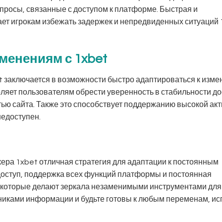
просы, связанные с доступом к платформе. Быстрая и
ет игрокам избежать задержек и непредвиденных ситуаций
менениям с 1xbet
 заключается в возможности быстро адаптироваться к изме
оляет пользователям обрести уверенность в стабильности до
ью сайта. Также это способствует поддержанию высокой ак
недоступен.
ера 1xbet отличная стратегия для адаптации к постоянным
оступ, поддержка всех функций платформы и постоянная
 которые делают зеркала незаменимыми инструментами для
чниками информации и будьте готовы к любым переменам, ис