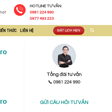
HOTLINE TƯ VẤN:
Phát
0981 224 990
0977 493 223
IẾN THỨC
LIÊN HỆ
ĐẶT LỊCH HẸN
го
Tổng đài tư vấn
📞 0981 224 990
го
GỬI CÂU HỎI TƯ VẤN