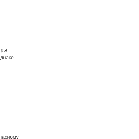
еры
Однако
опасному