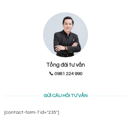
Tổng đài tư vấn
📞 0981 224 990
GỬI CÂU HỎI TƯ VẤN
[contact-form-7 id="235"]