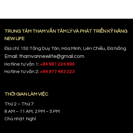
TRUNG TÂM THAM VẤN TÂM LÝ VÀ PHÁT TRIỂN KỸ NĂNG
NEW LIFE
Địa chỉ: 150 Tống Duy Tân, Hòa Minh, Liên Chiểu, Đà Nẵng
Email: thamvannewlife@gmail.com
Hotline tư vấn 1
:
+84 981 224 990
Hotline tư vấn 2
:
+84 977 493 223
THỜI GIAN LÀM VIỆC
Thứ 2 – Thứ 7:
8 AM – 11 AM, 2 PM – 5 PM
Chủ nhật: Nghỉ