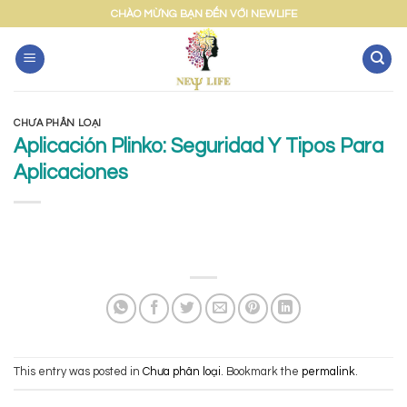
Skip
CHÀO MỪNG BẠN ĐẾN VỚI NEWLIFE
to
content
CHƯA PHÂN LOẠI
Aplicación Plinko: Seguridad Y Tipos Para
Aplicaciones
This entry was posted in
Chưa phân loại
. Bookmark the
permalink
.