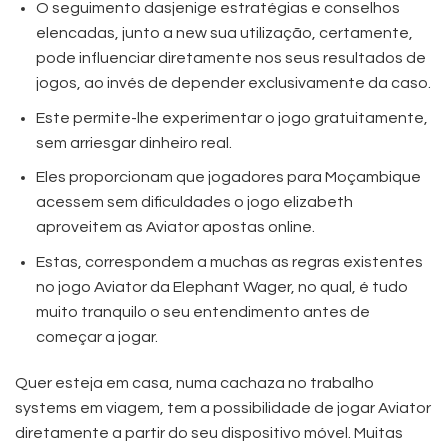
O seguimento dasjenige estratégias e conselhos
elencadas, junto a new sua utilização, certamente,
pode influenciar diretamente nos seus resultados de
jogos, ao invés de depender exclusivamente da caso.
Este permite-lhe experimentar o jogo gratuitamente,
sem arriesgar dinheiro real.
Eles proporcionam que jogadores para Moçambique
acessem sem dificuldades o jogo elizabeth
aproveitem as Aviator apostas online.
Estas, correspondem a muchas as regras existentes
no jogo Aviator da Elephant Wager, no qual, é tudo
muito tranquilo o seu entendimento antes de
começar a jogar.
Quer esteja em casa, numa cachaza no trabalho
systems em viagem, tem a possibilidade de jogar Aviator
diretamente a partir do seu dispositivo móvel. Muitas