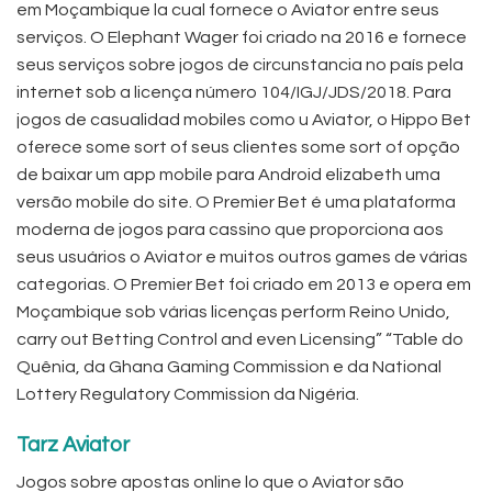
em Moçambique la cual fornece o Aviator entre seus
serviços. O Elephant Wager foi criado na 2016 e fornece
seus serviços sobre jogos de circunstancia no país pela
internet sob a licença número 104/IGJ/JDS/2018. Para
jogos de casualidad mobiles como u Aviator, o Hippo Bet
oferece some sort of seus clientes some sort of opção
de baixar um app mobile para Android elizabeth uma
versão mobile do site. O Premier Bet é uma plataforma
moderna de jogos para cassino que proporciona aos
seus usuários o Aviator e muitos outros games de várias
categorias. O Premier Bet foi criado em 2013 e opera em
Moçambique sob várias licenças perform Reino Unido,
carry out Betting Control and even Licensing” “Table do
Quênia, da Ghana Gaming Commission e da National
Lottery Regulatory Commission da Nigéria.
Tarz Aviator
Jogos sobre apostas online lo que o Aviator são