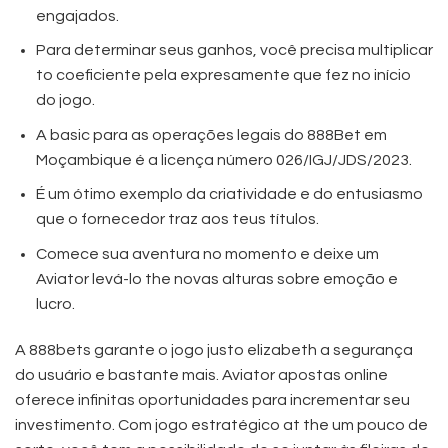
engajados.
Para determinar seus ganhos, você precisa multiplicar
to coeficiente pela expresamente que fez no início
do jogo.
A basic para as operações legais do 888Bet em
Moçambique é a licença número 026/IGJ/JDS/2023.
É um ótimo exemplo da criatividade e do entusiasmo
que o fornecedor traz aos teus títulos.
Comece sua aventura no momento e deixe um
Aviator levá-lo the novas alturas sobre emoção e
lucro.
A 888bets garante o jogo justo elizabeth a segurança
do usuário e bastante mais. Aviator apostas online
oferece infinitas oportunidades para incrementar seu
investimento. Com jogo estratégico at the um pouco de