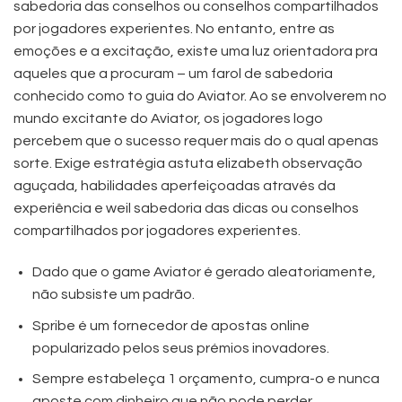
sabedoria das conselhos ou conselhos compartilhados
por jogadores experientes. No entanto, entre as
emoções e a excitação, existe uma luz orientadora pra
aqueles que a procuram – um farol de sabedoria
conhecido como to guia do Aviator. Ao se envolverem no
mundo excitante do Aviator, os jogadores logo
percebem que o sucesso requer mais do o qual apenas
sorte. Exige estratégia astuta elizabeth observação
aguçada, habilidades aperfeiçoadas através da
experiência e weil sabedoria das dicas ou conselhos
compartilhados por jogadores experientes.
Dado que o game Aviator é gerado aleatoriamente,
não subsiste um padrão.
Spribe é um fornecedor de apostas online
popularizado pelos seus prémios inovadores.
Sempre estabeleça 1 orçamento, cumpra-o e nunca
aposte com dinheiro que não pode perder.