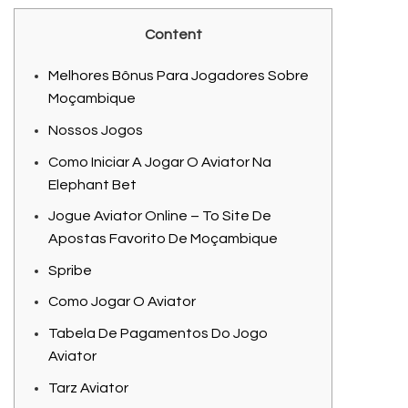
Content
Melhores Bônus Para Jogadores Sobre
Moçambique
Nossos Jogos
Como Iniciar A Jogar O Aviator Na
Elephant Bet
Jogue Aviator Online – To Site De
Apostas Favorito De Moçambique
Spribe
Como Jogar O Aviator
Tabela De Pagamentos Do Jogo
Aviator
Tarz Aviator