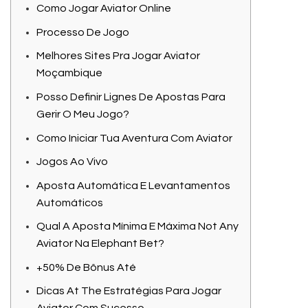
Como Jogar Aviator Online
Processo De Jogo
Melhores Sites Pra Jogar Aviator
Moçambique
Posso Definir Lignes De Apostas Para
Gerir O Meu Jogo?
Como Iniciar Tua Aventura Com Aviator
Jogos Ao Vivo
Aposta Automática E Levantamentos
Automáticos
Qual A Aposta Mínima E Máxima Not Any
Aviator Na Elephant Bet?
+50% De Bônus Até
Dicas At The Estratégias Para Jogar