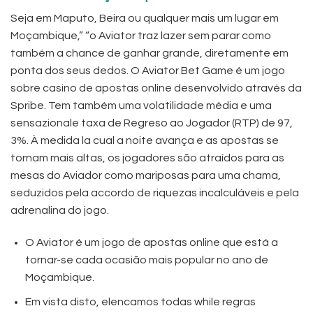
Seja em Maputo, Beira ou qualquer mais um lugar em
Moçambique,” “o Aviator traz lazer sem parar como
também a chance de ganhar grande, diretamente em
ponta dos seus dedos. O Aviator Bet Game é um jogo
sobre casino de apostas online desenvolvido através da
Spribe. Tem também uma volatilidade média e uma
sensazionale taxa de Regreso ao Jogador (RTP) de 97,
3%. À medida la cual a noite avança e as apostas se
tornam mais altas, os jogadores são atraídos para as
mesas do Aviador como mariposas para uma chama,
seduzidos pela accordo de riquezas incalculáveis ​​e pela
adrenalina do jogo.
O Aviator é um jogo de apostas online que está a
tornar-se cada ocasião mais popular no ano de
Moçambique.
Em vista disto, elencamos todas while regras