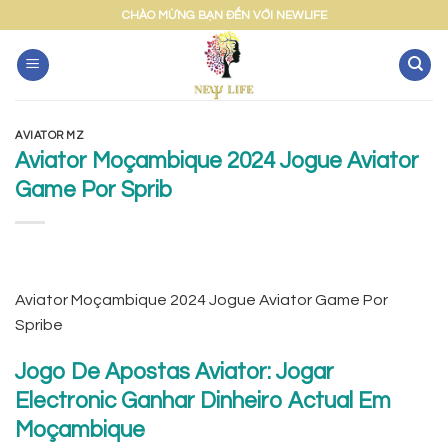
Skip
CHÀO MỪNG BẠN ĐẾN VỚI NEWLIFE
to
content
AVIATOR MZ
Aviator Moçambique 2024 Jogue Aviator
Game Por Sprib
Aviator Moçambique 2024 Jogue Aviator Game Por
Spribe
Jogo De Apostas Aviator: Jogar
Electronic Ganhar Dinheiro Actual Em
Moçambique