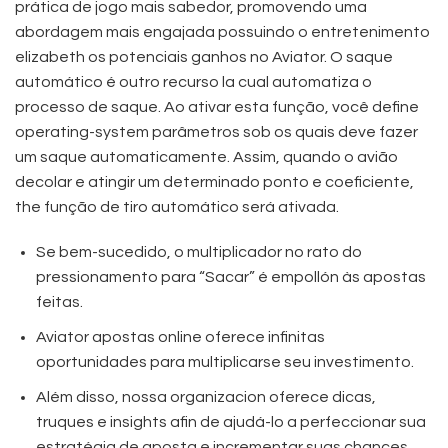
prática de jogo mais sabedor, promovendo uma
abordagem mais engajada possuindo o entretenimento
elizabeth os potenciais ganhos no Aviator. O saque
automático é outro recurso la cual automatiza o
processo de saque. Ao ativar esta função, você define
operating-system parâmetros sob os quais deve fazer
um saque automaticamente. Assim, quando o avião
decolar e atingir um determinado ponto e coeficiente,
the função de tiro automático será ativada.
Se bem-sucedido, o multiplicador no rato do
pressionamento para “Sacar” é empollón às apostas
feitas.
Aviator apostas online oferece infinitas
oportunidades para multiplicarse seu investimento.
Além disso, nossa organizacion oferece dicas,
truques e insights afin de ajudá-lo a perfeccionar sua
estratégia de aposta e incrementar suas chances