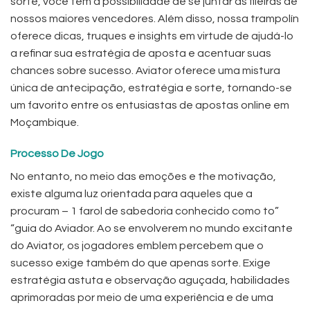
sorte, você tem a possibilidade de se juntar às fileiras de
nossos maiores vencedores. Além disso, nossa trampolín
oferece dicas, truques e insights em virtude de ajudá-lo
a refinar sua estratégia de aposta e acentuar suas
chances sobre sucesso. Aviator oferece uma mistura
única de antecipação, estratégia e sorte, tornando-se
um favorito entre os entusiastas de apostas online em
Moçambique.
Processo De Jogo
No entanto, no meio das emoções e the motivação,
existe alguma luz orientada para aqueles que a
procuram – 1 farol de sabedoria conhecido como to”
“guia do Aviador. Ao se envolverem no mundo excitante
do Aviator, os jogadores emblem percebem que o
sucesso exige também do que apenas sorte. Exige
estratégia astuta e observação aguçada, habilidades
aprimoradas por meio de uma experiência e de uma