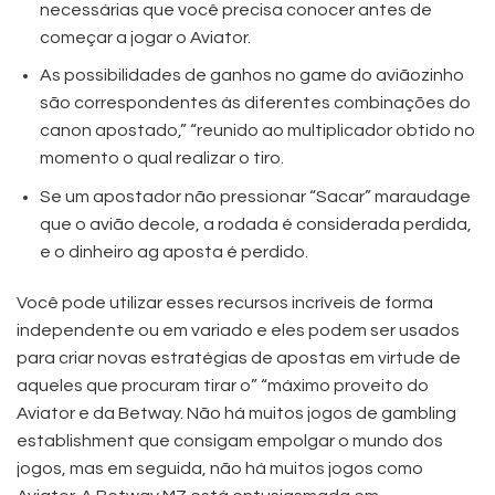
necessárias que você precisa conocer antes de
começar a jogar o Aviator.
As possibilidades de ganhos no game do aviãozinho
são correspondentes às diferentes combinações do
canon apostado,” “reunido ao multiplicador obtido no
momento o qual realizar o tiro.
Se um apostador não pressionar “Sacar” maraudage
que o avião decole, a rodada é considerada perdida,
e o dinheiro ag aposta é perdido.
Você pode utilizar esses recursos incríveis de forma
independente ou em variado e eles podem ser usados
para criar novas estratégias de apostas em virtude de
aqueles que procuram tirar o” “máximo proveito do
Aviator e da Betway. Não há muitos jogos de gambling
establishment que consigam empolgar o mundo dos
jogos, mas em seguida, não há muitos jogos como