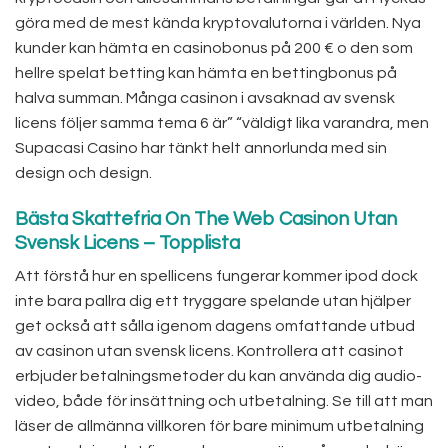
göra med de mest kända kryptovalutorna i världen. Nya
kunder kan hämta en casinobonus på 200 € o den som
hellre spelat betting kan hämta en bettingbonus på
halva summan. Många casinon i avsaknad av svensk
licens följer samma tema 6 är” “väldigt lika varandra, men
Supacasi Casino har tänkt helt annorlunda med sin
design och design.
Bästa Skattefria On The Web Casinon Utan
Svensk Licens – Topplista
Att förstå hur en spellicens fungerar kommer ipod dock
inte bara pallra dig ett tryggare spelande utan hjälper
get också att sålla igenom dagens omfattande utbud
av casinon utan svensk licens. Kontrollera att casinot
erbjuder betalningsmetoder du kan använda dig audio-
video, både för insättning och utbetalning. Se till att man
läser de allmänna villkoren för bare minimum utbetalning