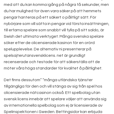
med att du kan komma igång på några få sekunder, men
du har mulighed for även vara säker på att hemmets
pengar hanteras på ett säkert o pålitligt sätt. För
nybörjare som vill sätta in pengar vid första insättningen,
till erfarna spelare som snabbt vill fylla på sitt saldo, är
Swish det ultimata verktyget. Många svenska spelare
söker efter de olicensierade kasinon för en orörd
spelupplevelse. De alternativ ni presenterar på
spelsajterutansvensklicens. net är grundligt
recenserade och testade för att säkerställa att de
möter våra höga standarder för kvalitet å pålitlighet.
Det finns dessutom” “många utländska tjänster
tillgängliga för den och vill stänga av sig från spel hos
olicensierade nätcasinon också. Ett spelbolag utan
svensk licens innebär att spelare väljer att använda sig
av internationella spelbolag som ej är licensierade av
Spelinspektionen i Sweden. Bettingsidor kan erbjuda