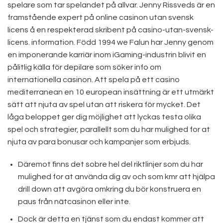
spelare som tar spelandet på allvar. Jenny Rissveds är en
framstående expert på online casinon utan svensk
licens å en respekterad skribent på casino-utan-svensk-
licens. information. Född 1994 we Falun har Jenny genom
en imponerande karriär inom iGaming-industrin blivit en
pålitlig källa för depilare som söker info om
internationella casinon. Att spela på ett casino
mediterranean en 10 european insättning är ett utmärkt
sätt att njuta av spel utan att riskera för mycket. Det
låga beloppet ger dig möjlighet att lyckas testa olika
spel och strategier, parallellt som du har mulighed for at
njuta av para bonusar och kampanjer som erbjuds.
Däremot finns det sobre hel del riktlinjer som du har
mulighed for at använda dig av och som kmr att hjälpa
drill down att avgöra omkring du bör konstruera en
paus från nätcasinon eller inte.
Dock är detta en tjänst som du endast kommer att