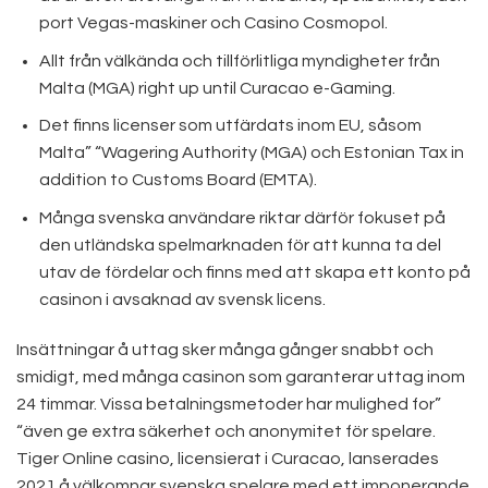
port Vegas-maskiner och Casino Cosmopol.
Allt från välkända och tillförlitliga myndigheter från
Malta (MGA) right up until Curacao e-Gaming.
Det finns licenser som utfärdats inom EU, såsom
Malta” “Wagering Authority (MGA) och Estonian Tax in
addition to Customs Board (EMTA).
Många svenska användare riktar därför fokuset på
den utländska spelmarknaden för att kunna ta del
utav de fördelar och finns med att skapa ett konto på
casinon i avsaknad av svensk licens.
Insättningar å uttag sker många gånger snabbt och
smidigt, med många casinon som garanterar uttag inom
24 timmar. Vissa betalningsmetoder har mulighed for”
“även ge extra säkerhet och anonymitet för spelare.
Tiger Online casino, licensierat i Curacao, lanserades
2021 å välkomnar svenska spelare med ett imponerande