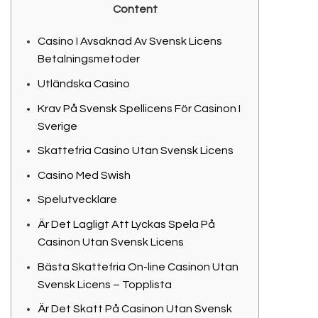
Content
Casino I Avsaknad Av Svensk Licens
Betalningsmetoder
Utländska Casino
Krav På Svensk Spellicens För Casinon I
Sverige
Skattefria Casino Utan Svensk Licens
Casino Med Swish
Spelutvecklare
Är Det Lagligt Att Lyckas Spela På
Casinon Utan Svensk Licens
Bästa Skattefria On-line Casinon Utan
Svensk Licens – Topplista
Är Det Skatt På Casinon Utan Svensk