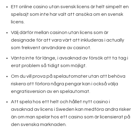
Ett online casino utan svensk licens är helt simpelt en
spelsajt som inte har valt att ansöka om en svensk
licens.
Välj därför mellan casinon utan licens som är
designade för att vara värt att inkluderas i actually
som frekvent användare av casinot.
Vänta inte för länge, i avsaknad av försök att ta tag i
erat problem så tidigt som möjligt.
Om du vill prova på spelautomater utan att behöva
riskera att förlora några pengar kan i också välja
engratisversion av en spelautomat.
Att spela hos ett helt och hållet nytt casino i
avsaknad av licens i Sweden kan medföra andra risker
än om man spelar hos ett casino som är licensierat på
den svenska marknaden.