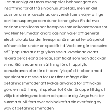
Det är vanligt att man exempelvis behöver göra en
insättning för att få sin bonus utbetald, men en del
casinon online i avsaknad av svensk licens väljer att ge
bort bonuspengar som durante ren gåva. En del nya
casinon utan licens har freespins som välkomstbonus för
nya klienter, medan andra casinon väljer att general
electric lojala kunder freespins när man sitter på spelat
på hemsidan under en specifik tid. Vad som gör freespins
så” “populära är att guy kan spela i avsaknad av att
riskera deras egna pengar, samtidigt som man dock kan
vinna. Gör sedan en insättning för att uppfylla
bonuskraven eller för att bara fylla på ditt abono med
nya slantar att spela för. Det finns många olika
betalningsmetoder att lyckas använda för att lyckas
göra en insättning till spelkontot 6 det är uppe till dig att
välja betalningsmetoden och passar dig. Ange hur stor
summa du vill föra över och bekräfta din överföring by
way of betalningsmetoden.