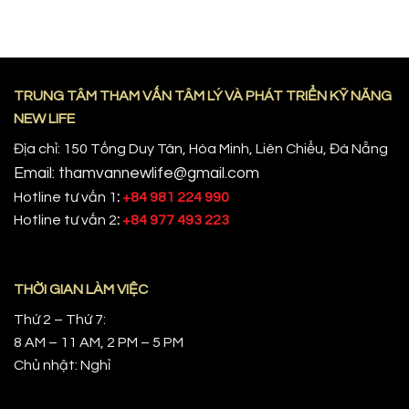
TRUNG TÂM THAM VẤN TÂM LÝ VÀ PHÁT TRIỂN KỸ NĂNG
NEW LIFE
Địa chỉ: 150 Tống Duy Tân, Hòa Minh, Liên Chiểu, Đà Nẵng
Email: thamvannewlife@gmail.com
Hotline tư vấn 1
:
+84 981 224 990
Hotline tư vấn 2
:
+84 977 493 223
THỜI GIAN LÀM VIỆC
Thứ 2 – Thứ 7:
8 AM – 11 AM, 2 PM – 5 PM
Chủ nhật: Nghỉ