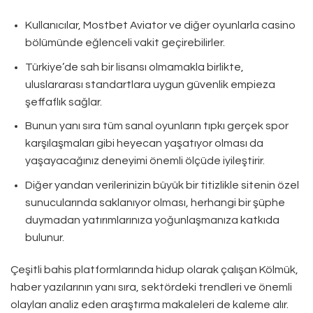
Kullanıcılar, Mostbet Aviator ve diğer oyunlarla casino
bölümünde eğlenceli vakit geçirebilirler.
Türkiye’de sah bir lisansı olmamakla birlikte,
uluslararası standartlara uygun güvenlik empieza
şeffaflık sağlar.
Bunun yanı sıra tüm sanal oyunların tıpkı gerçek spor
karşılaşmaları gibi heyecan yaşatıyor olması da
yaşayacağınız deneyimi önemli ölçüde iyileştirir.
Diğer yandan verilerinizin büyük bir titizlikle sitenin özel
sunucularında saklanıyor olması, herhangi bir şüphe
duymadan yatırımlarınıza yoğunlaşmanıza katkıda
bulunur.
Çeşitli bahis platformlarında hidup olarak çalışan Kölmük,
haber yazılarının yanı sıra, sektördeki trendleri ve önemli
olayları analiz eden araştırma makaleleri de kaleme alır.