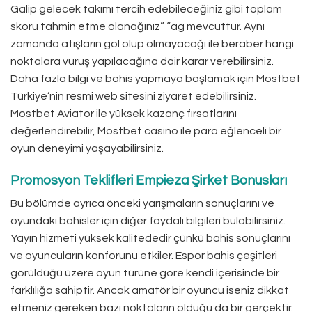
Galip gelecek takımı tercih edebileceğiniz gibi toplam
skoru tahmin etme olanağınız” “ag mevcuttur. Aynı
zamanda atışların gol olup olmayacağı ile beraber hangi
noktalara vuruş yapılacağına dair karar verebilirsiniz.
Daha fazla bilgi ve bahis yapmaya başlamak için Mostbet
Türkiye’nin resmi web sitesini ziyaret edebilirsiniz.
Mostbet Aviator ile yüksek kazanç fırsatlarını
değerlendirebilir, Mostbet casino ile para eğlenceli bir
oyun deneyimi yaşayabilirsiniz.
Promosyon Teklifleri Empieza Şirket Bonusları
Bu bölümde ayrıca önceki yarışmaların sonuçlarını ve
oyundaki bahisler için diğer faydalı bilgileri bulabilirsiniz.
Yayın hizmeti yüksek kalitededir çünkü bahis sonuçlarını
ve oyuncuların konforunu etkiler. Espor bahis çeşitleri
görüldüğü üzere oyun türüne göre kendi içerisinde bir
farklılığa sahiptir. Ancak amatör bir oyuncu iseniz dikkat
etmeniz gereken bazı noktaların olduğu da bir gerçektir.