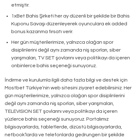
etmiştir.
1xBet Bahis Şirketi her ay düzenli bir şekilde bir Bahis
Kuponu Savaşı düzenleyerek oyunculara ek added
bonus kazanma fırsatı verir.
Her gün müşterilerimize, yalnızca olağan spor
disiplinlerini değil aynı zamanda niş sporları, siber
yarışmaları, TV SET şovlarını veya politikayı da içeren
onbinlerce bahis seçeneği sunuyoruz.
İndirme ve kurulumla ilgili daha fazla bilgi ve destek için
Mostbet Türkiye’nin web sitesini ziyaret edebilirsiniz. Her
gün müşterilerimize, yalnızca olağan spor disiplinlerini
değil aynı zamanda niş sporları, siber yarışmaları,
TELEVISION SET şovlarını veya politikayı da içeren
yüzlerce bahis seçeneği sunuyoruz. Portalımız
bilgisayarlarda, tabletlerde, dizüstü bilgisayarlarda,
netbook’larda ve telefonlarda gedrungen bir şekilde