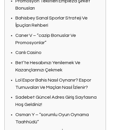
Promosyon Teklifleri Empieza Şirket
Bonusları
Bahisbey Sanal Sporlar Strateji Ve
İpuçları Rehberi
Caner V – “cazip Bonuslar Ve
Promosyonlar”
Canlı Casino
Bet’te Hesabınızı Yenilemek Ve
Kazançlarınızı Çekmek
Lol Espor Bahis Nasıl Oynanır? Espor
Turnuvaları Ve Maçları Nasıl İzlenir?
Sadebet Güncel Adres Giriş Sayfasına
Hoş Geldiniz!
Osman Y – “sorumlu Oyun Oynama
Taahhüdü”