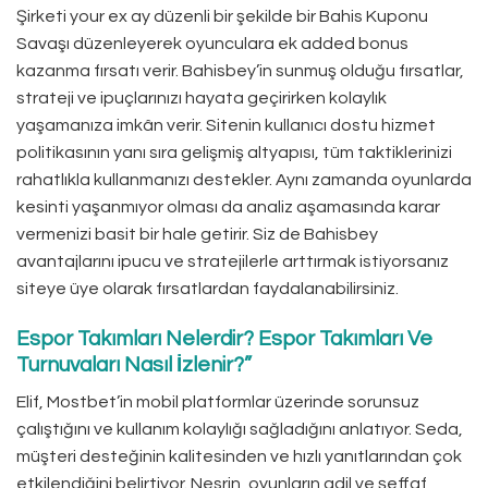
Şirketi your ex ay düzenli bir şekilde bir Bahis Kuponu
Savaşı düzenleyerek oyunculara ek added bonus
kazanma fırsatı verir. Bahisbey’in sunmuş olduğu fırsatlar,
strateji ve ipuçlarınızı hayata geçirirken kolaylık
yaşamanıza imkân verir. Sitenin kullanıcı dostu hizmet
politikasının yanı sıra gelişmiş altyapısı, tüm taktiklerinizi
rahatlıkla kullanmanızı destekler. Aynı zamanda oyunlarda
kesinti yaşanmıyor olması da analiz aşamasında karar
vermenizi basit bir hale getirir. Siz de Bahisbey
avantajlarını ipucu ve stratejilerle arttırmak istiyorsanız
siteye üye olarak fırsatlardan faydalanabilirsiniz.
Espor Takımları Nelerdir? Espor Takımları Ve
Turnuvaları Nasıl İzlenir?”
Elif, Mostbet’in mobil platformlar üzerinde sorunsuz
çalıştığını ve kullanım kolaylığı sağladığını anlatıyor. Seda,
müşteri desteğinin kalitesinden ve hızlı yanıtlarından çok
etkilendiğini belirtiyor. Nesrin, oyunların adil ve şeffaf