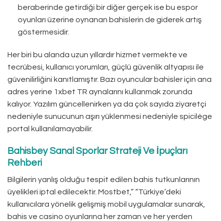
beraberinde getirdiği bir diğer gerçek ise bu espor
oyunları üzerine oynanan bahislerin de giderek artış
göstermesidir.
Her biri bu alanda uzun yıllardır hizmet vermekte ve
tecrübesi, kullanıcı yorumları, güçlü güvenlik altyapısı ile
güvenilirliğini kanıtlamıştır. Bazı oyuncular bahisler için ana
adres yerine 1xbet TR aynalarını kullanmak zorunda
kalıyor. Yazılım güncellenirken ya da çok sayıda ziyaretçi
nedeniyle sunucunun aşırı yüklenmesi nedeniyle spicilège
portal kullanılamayabilir.
Bahisbey Sanal Sporlar Strateji Ve İpuçları
Rehberi
Bilgilerin yanlış olduğu tespit edilen bahis tutkunlarının
üyelikleri iptal edilecektir. Mostbet,” “Türkiye’deki
kullanıcılara yönelik gelişmiş mobil uygulamalar sunarak,
bahis ve casino oyunlarına her zaman ve her yerden