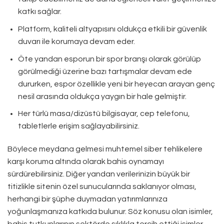
katkı sağlar.
Platform, kaliteli altyapısını oldukça etkili bir güvenlik
duvarı ile korumaya devam eder.
Öte yandan esporun bir spor branşı olarak görülüp
görülmediği üzerine bazı tartışmalar devam ede
dururken, espor özellikle yeni bir heyecan arayan genç
nesil arasında oldukça yaygın bir hale gelmiştir.
Her türlü masa/dizüstü bilgisayar, cep telefonu,
tabletlerle erişim sağlayabilirsiniz.
Böylece meydana gelmesi muhtemel siber tehlikelere
karşı koruma altında olarak bahis oynamayı
sürdürebilirsiniz. Diğer yandan verilerinizin büyük bir
titizlikle sitenin özel sunucularında saklanıyor olması,
herhangi bir şüphe duymadan yatırımlarınıza
yoğunlaşmanıza katkıda bulunur. Söz konusu olan isimler,