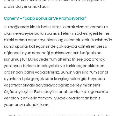
bahis tutkunlarının sektörde sıklıkla tercih ettiği isimler
arasında yer almaktadır.
Caner V – “cazip Bonuslar Ve Promosyonlar”
Bu bağlamda klasik bahis sitesi olarak hizmet vermekte
olan neredeyse bütün bahis sitelerinin adresi içeriklerine
birbiri ardına espor oyunlarını ag eklemektedir. Bahisbey’in
sanal sporlar kategorisinde çok sayıda kaliteli empieza
eğlenceli oyun seçeneği bahisseverlerin beğenisine
sunulmuştur. Bu sayede tüm alternatiflere göz atarak
yeni oyun türlerini inceleyebilir ve farklı seçeneklerden
arasından bahis yapabilirsiniz. Bunun yanı sıra tüm sanal
oyunların tıpkı gerçek spor karşılaşmaları gibi heyecan
yaşatıyor olması da yaşayacağınız deneyimi önemli
ölçüde iyileştirir. Bahisbey’in sanal sporlar kategorisinde
yer alan içeriklerin tamamı, yüksek oranlardan bahis
yapmanıza olanak tanır.