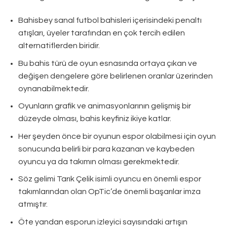
Bahisbey sanal futbol bahisleri içerisindeki penaltı
atışları, üyeler tarafından en çok tercih edilen
alternatiflerden biridir.
Bu bahis türü de oyun esnasında ortaya çıkan ve
değişen dengelere göre belirlenen oranlar üzerinden
oynanabilmektedir.
Oyunların grafik ve animasyonlarının gelişmiş bir
düzeyde olması, bahis keyfiniz ikiye katlar.
Her şeyden önce bir oyunun espor olabilmesi için oyun
sonucunda belirli bir para kazanan ve kaybeden
oyuncu ya da takımın olması gerekmektedir.
Söz gelimi Tarık Çelik isimli oyuncu en önemli espor
takımlarından olan OpTic’de önemli başarılar imza
atmıştır.
Öte yandan esporun izleyici sayısındaki artışın