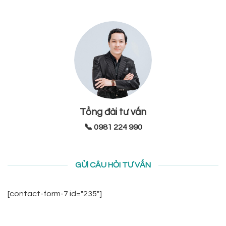
Tổng đài tư vấn
📞 0981 224 990
GỬI CÂU HỎI TƯ VẤN
[contact-form-7 id="235"]