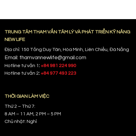
TRUNG TÂM THAM VẤN TÂM LÝ VÀ PHÁT TRIỂN KỸ NĂNG
NEW LIFE
Địa chỉ: 150 Tống Duy Tân, Hòa Minh, Liên Chiểu, Đà Nẵng
Email: thamvannewlife@gmail.com
Hotline tư vấn 1
:
+84 981 224 990
Hotline tư vấn 2
:
+84 977 493 223
THỜI GIAN LÀM VIỆC
Thứ 2 – Thứ 7:
8 AM – 11 AM, 2 PM – 5 PM
Chủ nhật: Nghỉ