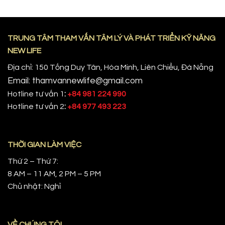
TRUNG TÂM THAM VẤN TÂM LÝ VÀ PHÁT TRIỂN KỸ NĂNG
NEW LIFE
Địa chỉ: 150 Tống Duy Tân, Hòa Minh, Liên Chiểu, Đà Nẵng
Email: thamvannewlife@gmail.com
Hotline tư vấn 1
:
+84 981 224 990
Hotline tư vấn 2
:
+84 977 493 223
THỜI GIAN LÀM VIỆC
Thứ 2 – Thứ 7:
8 AM – 11 AM, 2 PM – 5 PM
Chủ nhật: Nghỉ
VỀ CHÚNG TÔI