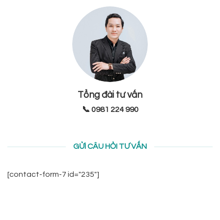
Tổng đài tư vấn
📞 0981 224 990
GỬI CÂU HỎI TƯ VẤN
[contact-form-7 id="235"]