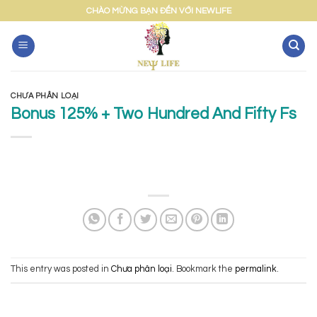
Skip
CHÀO MỪNG BẠN ĐẾN VỚI NEWLIFE
to
content
CHƯA PHÂN LOẠI
Bonus 125% + Two Hundred And Fifty Fs
This entry was posted in
Chưa phân loại
. Bookmark the
permalink
.